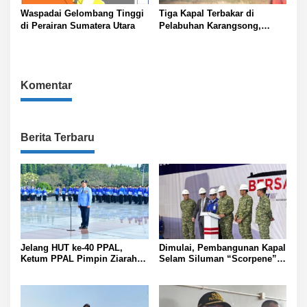
Waspadai Gelombang Tinggi
Tiga Kapal Terbakar di
di Perairan Sumatera Utara
Pelabuhan Karangsong,
Indramayu
Komentar
Berita Terbaru
Jelang HUT ke-40 PPAL,
Dimulai, Pembangunan Kapal
Ketum PPAL Pimpin Ziarah
Selam Siluman “Scorpene”
dan Silaturahmi
di Surabaya
Purnawirawan di TMPNU
Kalibata