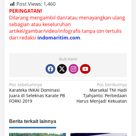
Post Views:
1,460
PERINGATAN!
Dilarang mengambil dan/atau menayangkan ulang
sebagian atau keseluruhan
artikel/gambar/video/infografis tanpa izin tertulis
dari redaksi
indomaritim.com
.
Ikuti Kami
N
Pos sebelumnya
Pos berikutnya
Karateka INKAI Dominasi
Marsekal TNI Hadi
a
Juara di Seleknas Karate PB
Tjahjanto: Perbedaan
FORKI 2019
Harus Menjadi Kekuatan
v
i
g
Berita terkait lainnya
a