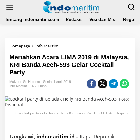
L
e
w
a
Tentang indomaritim.com
Redaksi
Visi dan Misi
Regulas
t
i
k
e
Homepage
/
Info Maritim
M
k
e
o
Meriahkan Acara LIMA 2019 di Malaysia,
r
n
i
KRI Banda Aceh-593 Gelar Cocktail
t
a
e
Party
h
n
k
Mulyono Sri Hutomo
Senin, 1 April 2019
a
Info Maritim
1460 Dilihat
n
A
c
a
Cocktail party di Geladak Helly KRI Banda Aceh-593. Foto: Dispenal
r
a
L
I
Langkawi,
indomaritim.id
M
– Kapal Republik