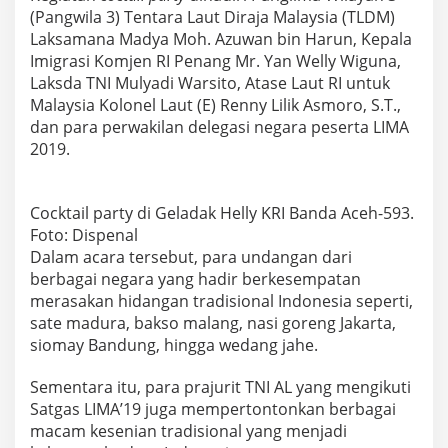
c
(Pangwila 3) Tentara Laut Diraja Malaysia (TLDM)
e
Laksamana Madya Moh. Azuwan bin Harun, Kepala
h
Imigrasi Komjen RI Penang Mr. Yan Welly Wiguna,
-
5
Laksda TNI Mulyadi Warsito, Atase Laut RI untuk
9
Malaysia Kolonel Laut (E) Renny Lilik Asmoro, S.T.,
3
dan para perwakilan delegasi negara peserta LIMA
G
2019.
e
l
a
r
Cocktail party di Geladak Helly KRI Banda Aceh-593.
C
Foto: Dispenal
o
Dalam acara tersebut, para undangan dari
c
berbagai negara yang hadir berkesempatan
k
t
merasakan hidangan tradisional Indonesia seperti,
a
sate madura, bakso malang, nasi goreng Jakarta,
i
siomay Bandung, hingga wedang jahe.
l
P
Sementara itu, para prajurit TNI AL yang mengikuti
a
r
Satgas LIMA’19 juga mempertontonkan berbagai
t
macam kesenian tradisional yang menjadi
y