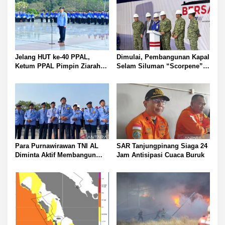
s
i
p
o
s
Jelang HUT ke-40 PPAL,
Dimulai, Pembangunan Kapal
Ketum PPAL Pimpin Ziarah
Selam Siluman “Scorpene”
dan Silaturahmi
di Surabaya
Purnawirawan di TMPNU
Kalibata
Para Purnawirawan TNI AL
SAR Tanjungpinang Siaga 24
Diminta Aktif Membangun
Jam Antisipasi Cuaca Buruk
Ketahanan Pangan