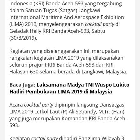
A
Indonesia (KRI) Banda Aceh-593 yang tergabung
2
dalam Satuan Tugas (Satgas) Langkawi
0
International Maritime And Aerospace Exhibition
1
(LIMA) 2019, menyelenggarakan
cocktail party
di
9
d
Geladak Helly KRI Banda Aceh-593, Sabtu
i
(30/3/2019).
M
a
Kegiatan yang diselenggarakan ini, merupakan
l
rangkaian kegiatan LIMA 2019 yang dilaksanakan
a
y
seluruh prajurit KRI Banda Aceh-593 dan KRI
s
Halasan-630 selama berada di Langkawi, Malaysia.
i
a
Baca Juga:
Laksamana Madya TNI Wuspo Lukito
,
Hadiri Pembukaan LIMA 2019 di Malaysia
K
R
I
Acara
cocktail party
dipimpin langsung Dansatgas
B
LIMA 2019 Letkol Laut (P) Ali Setiandy, M.Tr. (Han)
a
yang juga merupakan Komandan KRI Banda Aceh-
n
593.
d
a
A
Kegiatan
coctail party
dihadiri Panglima Wilayah 3