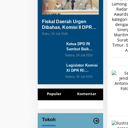
Fiskal Daerah Urgen
Dibahas, Komisi II DPR
akan Gelar RDP Meski
Rabu, 29 Juli 2026
Masa Reses
Ketua DPD RI
Sambut Baik
Skema Top Up
Selasa, 28 Juli 2026
Anggaran bagi
Daerah
Legislator Komisi
XI DPR RI:
Pengganti Perry
Selasa, 28 Juli 2026
Warjiyo Wajib
Jaga
Independensi BI
Populer
Komentar
Tokoh