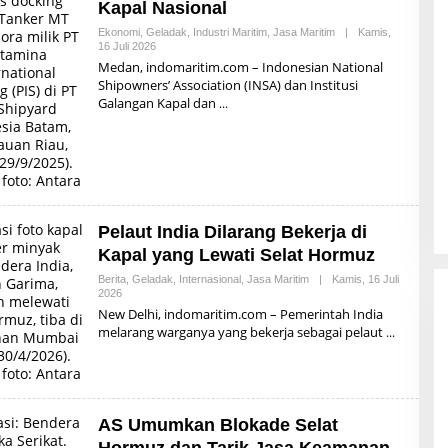
Kapal Nasional
I
Ekonomi
,
Geladak
,
Industri Maritim
,
Jasa Maritim
|
Kamis,
16 Juli 2026
O
L
Medan, indomaritim.com – Indonesian National
E
Shipowners’ Association (INSA) dan Institusi
H
Galangan Kapal dan
R
E
D
A
K
S
I
Pelaut India Dilarang Bekerja di
Kapal yang Lewati Selat Hormuz
Berita
,
Geladak
,
Internasional
,
Jasa Maritim
|
Kamis, 16 Juli
2026
O
L
New Delhi, indomaritim.com – Pemerintah India
E
melarang warganya yang bekerja sebagai pelaut
H
R
E
D
A
K
S
AS Umumkan Blokade Selat
I