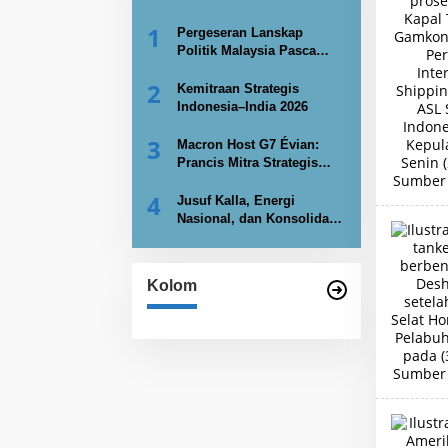
1
Pergeseran Lanskap
Politik Malaysia Pasca
PRN Johor 2026
2
Kemitraan Strategis
Indonesia–India 2026
3
Macron Host G7 Évian:
Prancis Mitra Strategis
Indonesia Kembangkan
4
Nuklir
Jusuf Kalla, Energi
Nasional, dan Konsolidasi
Kekuatan Negara
Kolom