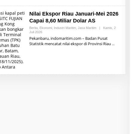
A
Z
H
Nilai Ekspor Riau Januari-Mei 2026
A
R
Capai 8,60 Miliar Dolar AS
I
A
Berita
,
Ekonomi
,
Industri Maritim
,
Jasa Maritim
|
Kamis, 2
R
Juli 2026
O
D
L
Pekanbaru, indomaritim.com – Badan Pusat
I
E
Statistik mencatat nilai ekspor di Provinsi Riau
N
H
A
R
L
E
D
A
K
S
I