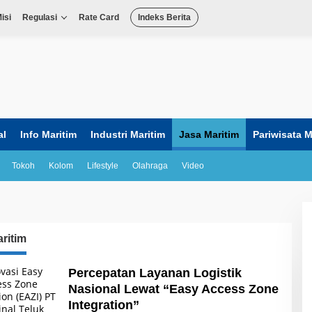
isi
Regulasi
Rate Card
Indeks Berita
al
Info Maritim
Industri Maritim
Jasa Maritim
Pariwisata M
Tokoh
Kolom
Lifestyle
Olahraga
Video
ritim
Percepatan Layanan Logistik
Nasional Lewat “Easy Access Zone
Integration”