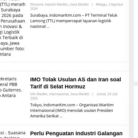
Ekonomi
,
Industri Maritim
,
Jasa Maritim
|
Minggu, 2 Agustus
2026
O
L
Surabaya, indomaritim.com – PT Terminal Teluk
E
Lamong (TTL) mempercepat layanan logistik
H
nasional
R
E
D
A
K
S
I
IMO Tolak Usulan AS dan Iran soal
Tarif di Selat Hormuz
Info Maritim
,
Internasional
,
Jasa Maritim
|
Jumat, 24 Juli
2026
O
L
Tokyo, indomaritim.com – Organisasi Maritim
E
Internasional (IMO) menolak usulan Presiden
H
Amerika Serikat
R
E
D
A
Perlu Penguatan Industri Galangan
K
S