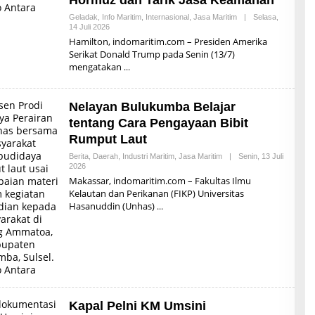
Hormuz dan Tarik Jasa Keamanan
Geladak
,
Info Maritim
,
Internasional
,
Jasa Maritim
|
Selasa,
14 Juli 2026
O
L
Hamilton, indomaritim.com – Presiden Amerika
E
Serikat Donald Trump pada Senin (13/7)
H
mengatakan
R
E
D
A
Nelayan Bulukumba Belajar
K
S
tentang Cara Pengayaan Bibit
I
Rumput Laut
Berita
,
Daerah
,
Industri Maritim
,
Jasa Maritim
|
Senin, 13 Juli
2026
O
L
Makassar, indomaritim.com – Fakultas Ilmu
E
Kelautan dan Perikanan (FIKP) Universitas
H
Hasanuddin (Unhas)
R
E
D
A
K
S
I
Kapal Pelni KM Umsini