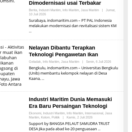
Dimodernisasi usai Terbakar
Berita
,
Industri Maritim
,
Info Maritim
,
Jasa Maritim
|
Jumat,
10 Juli 2026
O
L
Surabaya, indomaritim.com – PT PAL Indonesia
E
melakukan modernisasi dan revitalisasi sistem KM
H
R
E
D
A
Nelayan Dibantu Terapkan
K
S
Teknologi Pengawetan Ikan
I
Geladak
,
Info Maritim
,
Jasa Maritim
|
Senin, 6 Juli 2026
O
L
Bengkulu, indomaritim.com – Universitas Bengkulu
E
(Unib) membantu kelompok nelayan di Desa
H
Kaana,
R
E
D
A
K
Industri Maritim Dunia Memasuki
S
I
Era Baru Persaingan Teknologi
Ekonomi
,
Industri Maritim
,
Info Maritim
,
Internasional
,
Jasa
Maritim
,
Kolom
,
Politik
|
Kamis, 2 Juli 2026
O
L
Support by BANGSA PELAUT SAMUDRA TRUST
E
DESA Jika pada abad ke-20 penguasaan
H