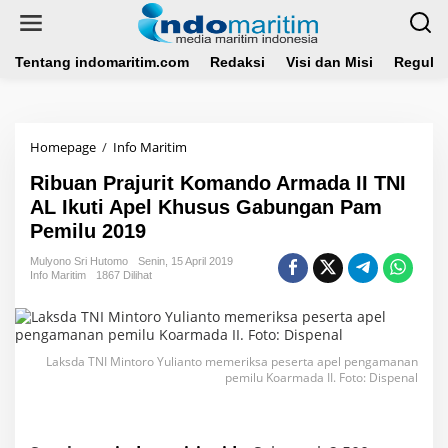
L
e
w
a
Tentang indomaritim.com
Redaksi
Visi dan Misi
Regulas
t
i
k
e
Homepage
/
Info Maritim
R
k
i
o
Ribuan Prajurit Komando Armada II TNI
b
n
u
AL Ikuti Apel Khusus Gabungan Pam
t
a
e
Pemilu 2019
n
n
P
Mulyono Sri Hutomo
Senin, 15 April 2019
r
Info Maritim
1867 Dilihat
a
j
u
r
Laksda TNI Mintoro Yulianto memeriksa peserta apel pengamanan
i
pemilu Koarmada II. Foto: Dispenal
t
K
o
m