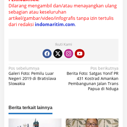
0
Dilarang mengambil dan/atau menayangkan ulang
1
sebagian atau keseluruhan
9
artikel/gambar/video/infografis tanpa izin tertulis
dari redaksi
indomaritim.com
.
Ikuti Kami
N
Pos sebelumnya
Pos berikutnya
Galeri Foto: Pemilu Luar
Berita Foto: Satgas Yonif PR
a
Negeri 2019 di Bratislava
431 Kostrad Amankan
Slowakia
Pembangunan Jalan Trans
v
Papua di Nduga
i
g
a
Berita terkait lainnya
s
i