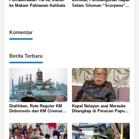
ke Makam Pahlawan Kalibata
Selam Siluman “Scorpene”
di Surabaya
Komentar
Berita Terbaru
Dialihkan, Rute Reguler KM
Kapal Nelayan asal Merauke
Dobonsolo dan KM Ciremai
Ditangkap di Perairan Papua
ke Nabire, Papua Tengah
Nugini