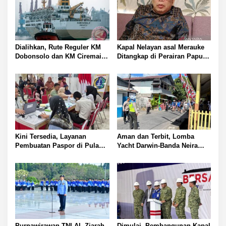
p
o
s
Dialihkan, Rute Reguler KM
Kapal Nelayan asal Merauke
Dobonsolo dan KM Ciremai
Ditangkap di Perairan Papua
ke Nabire, Papua Tengah
Nugini
Kini Tersedia, Layanan
Aman dan Terbit, Lomba
Pembuatan Paspor di Pulau
Yacht Darwin-Banda Neira
Panggang
2026 di Kepulauan Banda
Purnawirawan TNI AL Ziarah
Dimulai, Pembangunan Kapal