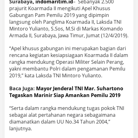
Surabaya
, indomaritim.id
– Sebanyak 2.500
a
n
prajurit Koarmada II mengikuti Apel Khusus
d
Gabungan Pam Pemilu 2019 yang dipimpin
o
langsung oleh Panglima Koarmada II, Laksda TNI
A
Mintoro Yulianto, S.Sos, M.Si di Markas Komando
r
Armada II, Surabaya, Jawa Timur, Jumat (12/4/2019).
m
a
d
“Apel khusus gabungan ini merupakan bagian dari
a
rencana kegiatan kesiapsiagaan Koarmada II dalam
I
rangka mendukung Operasi Militer Selain Perang,
I
yakni membantu Polri dalam pengamanan Pemilu
T
N
2019,” kata Laksda TNI Mintoro Yulianto.
I
A
Baca Juga:
Mayor Jenderal TNI Mar. Suhartono
L
Tegaskan Marinir Siap Amankan Pemilu 2019
I
k
u
“Serta dalam rangka mendukung tugas pokok TNI
t
sebagai alat pertahanan negara sebagaimana
i
diamanatkan dalam UU No.34 Tahun 2004,”
A
lanjutnya.
p
e