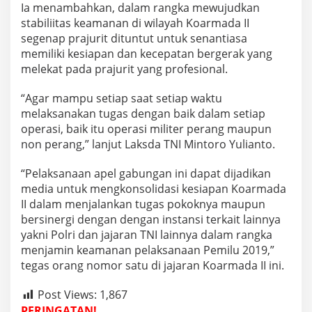
l
Ia menambahkan, dalam rangka mewujudkan
K
stabiliitas keamanan di wilayah Koarmada II
h
segenap prajurit dituntut untuk senantiasa
u
memiliki kesiapan dan kecepatan bergerak yang
s
melekat pada prajurit yang profesional.
u
s
G
“Agar mampu setiap saat setiap waktu
a
melaksanakan tugas dengan baik dalam setiap
b
operasi, baik itu operasi militer perang maupun
u
non perang,” lanjut Laksda TNI Mintoro Yulianto.
n
g
a
“Pelaksanaan apel gabungan ini dapat dijadikan
n
media untuk mengkonsolidasi kesiapan Koarmada
P
II dalam menjalankan tugas pokoknya maupun
a
bersinergi dengan dengan instansi terkait lainnya
m
P
yakni Polri dan jajaran TNI lainnya dalam rangka
e
menjamin keamanan pelaksanaan Pemilu 2019,”
m
tegas orang nomor satu di jajaran Koarmada II ini.
i
l
Post Views:
1,867
u
2
PERINGATAN!