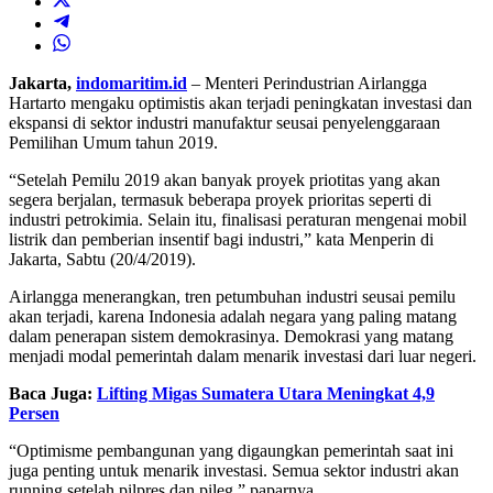
Jakarta,
indomaritim.id
– Menteri Perindustrian Airlangga
Hartarto mengaku optimistis akan terjadi peningkatan investasi dan
ekspansi di sektor industri manufaktur seusai penyelenggaraan
Pemilihan Umum tahun 2019.
“Setelah Pemilu 2019 akan banyak proyek priotitas yang akan
segera berjalan, termasuk beberapa proyek prioritas seperti di
industri petrokimia. Selain itu, finalisasi peraturan mengenai mobil
listrik dan pemberian insentif bagi industri,” kata Menperin di
Jakarta, Sabtu (20/4/2019).
Airlangga menerangkan, tren petumbuhan industri seusai pemilu
akan terjadi, karena Indonesia adalah negara yang paling matang
dalam penerapan sistem demokrasinya. Demokrasi yang matang
menjadi modal pemerintah dalam menarik investasi dari luar negeri.
Baca Juga:
Lifting Migas Sumatera Utara Meningkat 4,9
Persen
“Optimisme pembangunan yang digaungkan pemerintah saat ini
juga penting untuk menarik investasi. Semua sektor industri akan
running setelah pilpres dan pileg,” paparnya.