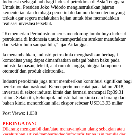
Indonesia sebagai hub bagi industri petrokimia di Asia Tenggara.
Untuk itu, Presiden Joko Widodo menginstruksikan jajaran
kementerian dan lembaga pemerintah dan non kementerian yang
terkait agar segera melakukan kajian untuk bisa memudahkan
realisasi investasi tersebut.
“Kementerian Perindustrian terus mendorong tumbuhnya industri
petrokimia di Indonesia untuk memperdalam struktur manufaktur
dari sektor hulu sampai hilir,” ujar Airlangga.
Ia menambahkan, industri petrokimia menghasilkan berbagai
komoditas yang dapat dimanfaatkan sebagai bahan baku pada
industri kemasan, tekstil, alat rumah tangga, hingga komponen
otomotif dan produk elektronika.
Industri petrokimia juga turut memberikan kontribusi signifikan bagi
perekonomian nasional. Kemenperin mencatat pada tahun 2018,
investasi di sektor industri kimia dan farmasi mencapai Rp39,31
triliun. Selain itu, kelompok industri bahan kimia dan barang dari
bahan kimia menorehkan nilai ekspor sebesar USD13,93 miliar.
Post Views:
1,038
PERINGATAN!
Dilarang mengambil dan/atau menayangkan ulang sebagian atau
keseluruhan artikel/gambar/video/infografis tanpa izin tertulis dari