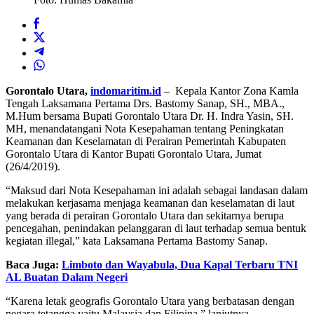
Gorontalo Utara,
indomaritim.id
– Kepala Kantor Zona Kamla
Tengah Laksamana Pertama Drs. Bastomy Sanap, SH., MBA.,
M.Hum bersama Bupati Gorontalo Utara Dr. H. Indra Yasin, SH.
MH, menandatangani Nota Kesepahaman tentang Peningkatan
Keamanan dan Keselamatan di Perairan Pemerintah Kabupaten
Gorontalo Utara di Kantor Bupati Gorontalo Utara, Jumat
(26/4/2019).
“Maksud dari Nota Kesepahaman ini adalah sebagai landasan dalam
melakukan kerjasama menjaga keamanan dan keselamatan di laut
yang berada di perairan Gorontalo Utara dan sekitarnya berupa
pencegahan, penindakan pelanggaran di laut terhadap semua bentuk
kegiatan illegal,” kata Laksamana Pertama Bastomy Sanap.
Baca Juga:
Limboto dan Wayabula, Dua Kapal Terbaru TNI
AL Buatan Dalam Negeri
“Karena letak geografis Gorontalo Utara yang berbatasan dengan
negara tetangga yaitu Malaysia dan Filipina,” lanjutnya.