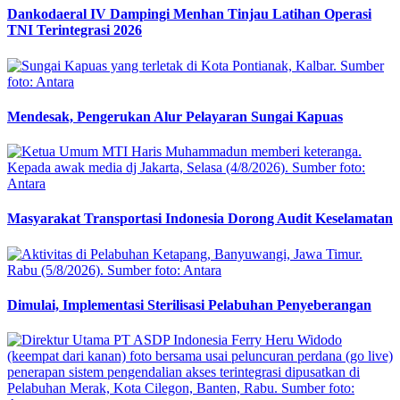
Peredaran Narkotika Senilai Rp3,2 Miliar Berhasil Digagalkan
TNI AL dan Stakeholder Terkait di Bandara Internasional
Juanda
Dankodaeral IV Dampingi Menhan Tinjau Latihan Operasi
TNI Terintegrasi 2026
Mendesak, Pengerukan Alur Pelayaran Sungai Kapuas
Masyarakat Transportasi Indonesia Dorong Audit Keselamatan