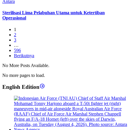
Dimulai, Implementasi Sterilisasi Pelabuhan Penyeberangan
Sterilisasi Lima Pelabuhan Utama untuk Ketertiban
Operasional
1
2
3
…
596
Berikutnya
No More Posts Available.
No more pages to load.
English Edition