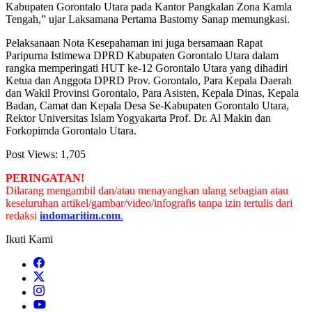
“Ketiga, pemberdayaan masyarakat pesisir dalam rangka
peningkatan keamanan dan keselamatan di laut. Keempat,
peningkatan kapasitas Sumber Daya Manusia di bidang keamanan
dan keselamatan di laut,” katanya.
“Dan kelima, penempatan Pegawai Negeri Sipil Pemerintah
Kabupaten Gorontalo Utara pada Kantor Pangkalan Zona Kamla
Tengah,” ujar Laksamana Pertama Bastomy Sanap memungkasi.
Pelaksanaan Nota Kesepahaman ini juga bersamaan Rapat
Paripurna Istimewa DPRD Kabupaten Gorontalo Utara dalam
rangka memperingati HUT ke-12 Gorontalo Utara yang dihadiri
Ketua dan Anggota DPRD Prov. Gorontalo, Para Kepala Daerah
dan Wakil Provinsi Gorontalo, Para Asisten, Kepala Dinas, Kepala
Badan, Camat dan Kepala Desa Se-Kabupaten Gorontalo Utara,
Rektor Universitas Islam Yogyakarta Prof. Dr. Al Makin dan
Forkopimda Gorontalo Utara.
Post Views:
1,705
PERINGATAN!
Dilarang mengambil dan/atau menayangkan ulang sebagian atau
keseluruhan artikel/gambar/video/infografis tanpa izin tertulis dari
redaksi
indomaritim.com
.