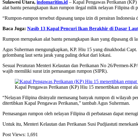
Sulawesi Utara,
indomaritim.id
– Kapal Pengawas Perikanan (KP) 
alat bantu penangkapan ikan rumpon ilegal milik nelayan Filipina di 
“Rumpon-rumpon tersebut dipasang tanpa izin di perairan Indonesia 
Baca Juga:
Nasib 13 Kapal Pencuri Ikan Berakhir di Dasar Lau
Rumpon merupakan alat bantu penangkapan ikan yang dipasang di lau
Agus Suherman mengungkapkan, KP. Hiu 15 yang dinakhodai Capt. 
gelombang laut serta jarak yang paling dekat dari lokasi.
Sesuai Peraturan Menteri Kelautan dan Perikanan No 26/Permen-KP
wajib memiliki surat izin pemasangan rumpon (SIPR).
Kapal Pengawas Perikanan (KP) Hiu 15 menertibkan empat ala
“Nelayan Filipina disinyalir memasang banyak rumpon di wilayah per
ditertibkan Kapal Pengawas Perikanan,” tambah Agus Suherman.
Pemasangan rumpon oleh nelayan Filipina di perbatasan dapat merugi
Untuk itu, Menteri Kelautan dan Perikanan Susi Pudjiastuti menekank
Post Views:
1,691