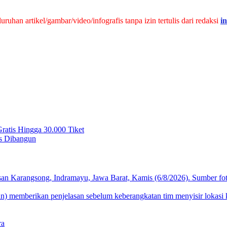
han artikel/gambar/video/infografis tanpa izin tertulis dari redaksi
i
ratis Hingga 30.000 Tiket
s Dibangun