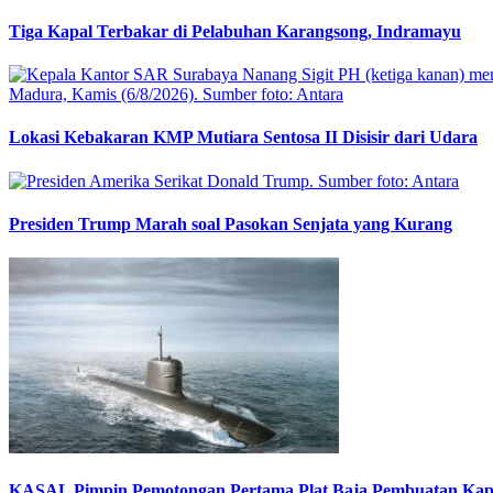
Tiga Kapal Terbakar di Pelabuhan Karangsong, Indramayu
Lokasi Kebakaran KMP Mutiara Sentosa II Disisir dari Udara
Presiden Trump Marah soal Pasokan Senjata yang Kurang
KASAL Pimpin Pemotongan Pertama Plat Baja Pembuatan Kapa