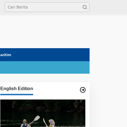
tutup
aritim
English Edition