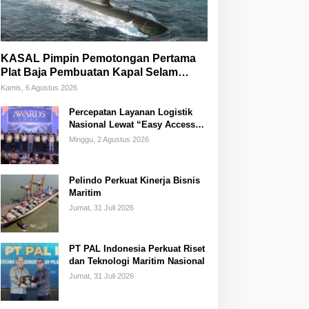
KASAL Pimpin Pemotongan Pertama
Plat Baja Pembuatan Kapal Selam
Scorpene
Kamis, 6 Agustus 2026
Percepatan Layanan Logistik
Nasional Lewat “Easy Access
Zone Integration”
Minggu, 2 Agustus 2026
Pelindo Perkuat Kinerja Bisnis
Maritim
Jumat, 31 Juli 2026
PT PAL Indonesia Perkuat Riset
dan Teknologi Maritim Nasional
Jumat, 31 Juli 2026