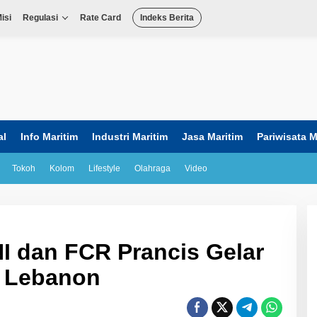
isi
Regulasi
Rate Card
Indeks Berita
al
Info Maritim
Industri Maritim
Jasa Maritim
Pariwisata M
Tokoh
Kolom
Lifestyle
Olahraga
Video
I dan FCR Prancis Gelar
i Lebanon