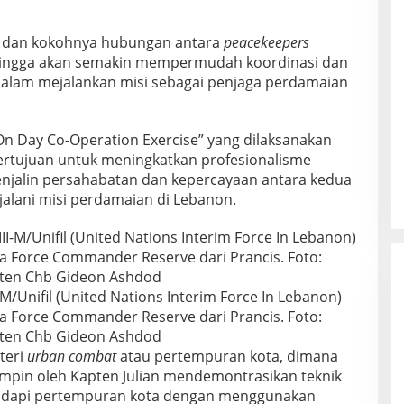
t dan kokohnya hubungan antara
peacekeepers
ehingga akan semakin mempermudah koordinasi dan
dalam mejalankan misi sebagai penjaga perdamaian
“On Day Co-Operation Exercise” yang dilaksanakan
bertujuan untuk meningkatkan profesionalisme
njalin persahabatan dan kepercayaan antara kedua
alani misi perdamaian di Lebanon.
M/Unifil (United Nations Interim Force In Lebanon)
a Force Commander Reserve dari Prancis. Foto:
apten Chb Gideon Ashdod
teri
urban combat
atau pertempuran kota, dimana
pimpin oleh Kapten Julian mendemontrasikan teknik
hadapi pertempuran kota dengan menggunakan