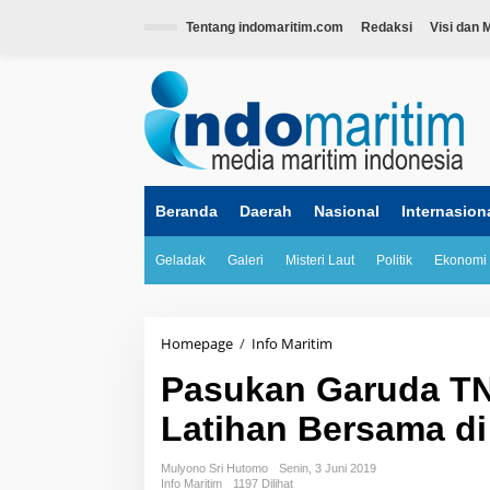
L
e
Tentang indomaritim.com
Redaksi
Visi dan M
w
a
tutup
t
i
k
e
k
o
n
Beranda
Daerah
Nasional
Internasion
t
e
Geladak
Galeri
Misteri Laut
Politik
Ekonomi
n
Homepage
/
Info Maritim
P
a
Pasukan Garuda TN
s
u
Latihan Bersama d
k
a
n
Mulyono Sri Hutomo
Senin, 3 Juni 2019
G
Info Maritim
1197 Dilihat