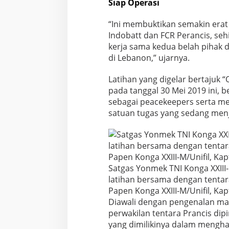
Siap Operasi
r
L
“Ini membuktikan semakin era
a
t
Indobatt dan FCR Perancis, s
i
kerja sama kedua belah pihak 
h
di Lebanon,” ujarnya.
a
n
Latihan yang digelar bertajuk 
B
e
pada tanggal 30 Mei 2019 ini, 
r
sebagai peacekeepers serta me
s
satuan tugas yang sedang menj
a
m
a
d
i
L
Satgas Yonmek TNI Konga XXIII-
e
latihan bersama dengan tentar
b
Papen Konga XXIII-M/Unifil, K
a
n
Diawali dengan pengenalan ma
o
perwakilan tentara Prancis di
n
yang dimilikinya dalam meng