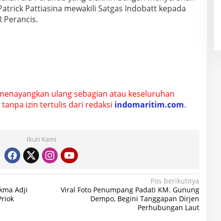
trick Pattiasina mewakili Satgas Indobatt kepada
R Perancis.
menayangkan ulang sebagian atau keseluruhan
tanpa izin tertulis dari redaksi
indomaritim.com
.
Ikuti Kami
Pos berikutnya
ukma Adji
Viral Foto Penumpang Padati KM. Gunung
riok
Dempo, Begini Tanggapan Dirjen
Perhubungan Laut