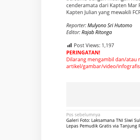
cenderamata dari Kapten Mar Pa
Kapten Julian yang mewakili FC
Reporter:
Mulyono Sri Hutomo
Editor:
Rajab Ritonga
Post Views:
1,197
PERINGATAN!
Dilarang mengambil dan/atau 
artikel/gambar/video/infografis 
N
Pos sebelumnya
Galeri Foto: Laksamana TNI Siwi S
a
Lepas Pemudik Gratis via Tanjung P
v