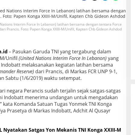
 Nations Interim Force In Lebanon) latihan bersama dengan tentara Force
i Prancis. Foto: Papen Konga XXIII-M/Unifil, Kapten Chb Gideon Ashdod
.id
– Pasukan Garuda TNI yang tergabung dalam
M/Unifil
(United Nations Interim Force In Lebanon)
yang
 Indobatt melaksanakan kegiatan latihan bersama
mander Reserve)
dari Prancis, di Markas FCR UNP 9-1,
an Sabtu (1/6/2019) waktu setempat.
i negara Perancis sudah terjalin sejak satgas-satgas
ini Indobatt menerima undangan untuk mengadakan
R,” kata Komanda Satuan Tugas Yonmek TNI Konga
Yudya Prasetya di Markas Indobatt, Adchit Al Qusayr
L Nyatakan Satgas Yon Mekanis TNI Konga XXIII-M