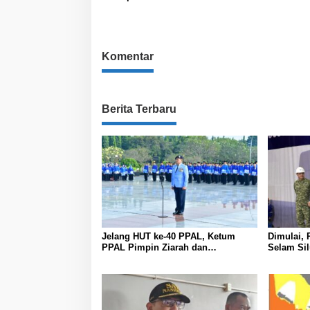
Komentar
Berita Terbaru
Jelang HUT ke-40 PPAL, Ketum
Dimulai,
PPAL Pimpin Ziarah dan
Selam Si
Silaturahmi Purnawirawan di
Surabaya
TMPNU Kalibata