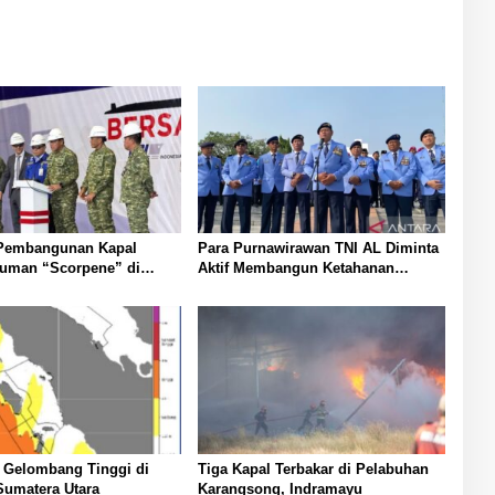
 Pembangunan Kapal
Para Purnawirawan TNI AL Diminta
luman “Scorpene” di
Aktif Membangun Ketahanan
Pangan
 Gelombang Tinggi di
Tiga Kapal Terbakar di Pelabuhan
Sumatera Utara
Karangsong, Indramayu