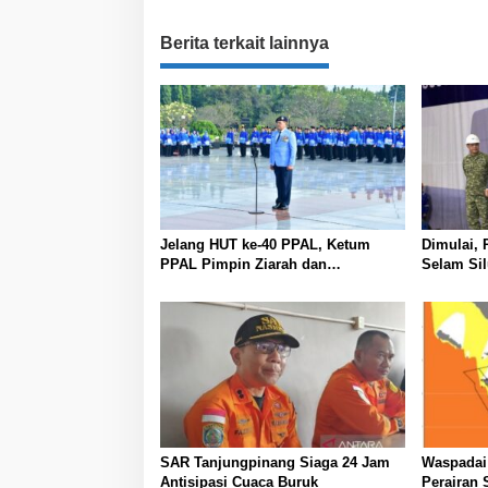
i
g
Berita terkait lainnya
a
s
i
p
o
s
Jelang HUT ke-40 PPAL, Ketum
Dimulai,
PPAL Pimpin Ziarah dan
Selam Si
Silaturahmi Purnawirawan di
Surabaya
TMPNU Kalibata
SAR Tanjungpinang Siaga 24 Jam
Waspadai
Antisipasi Cuaca Buruk
Perairan 