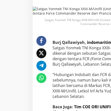
a
r
u
d
Satgas Yonmek TNI Konga XXIII-M/Unifil (United
a
Commander Reserve dar
T
N
I
d
Burj Qallawiyah,
indomaritim
a
n
Satgas Yonmek TNI Konga XXIII-
F
dikenal dengan sebutan Satgas
C
dengan tentara FCR
(Force Com
R
Burj Qallawiyah, Lebanon Selat
P
r
a
“Hubungan Indobatt dan FCR dar
n
sebelumnya, namun baru kali 
c
latihan bersama di Markas FC
i
XXIII-M/Unifil, Letkol Inf Arfa 
s
Lebanon Selatan.
G
e
l
Baca Juga:
Tim COE ORI UNIFI
a