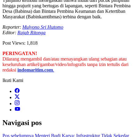
Tjahjanto kembali menegaskan bahwa mulai dari pucuk pimpinan
hingga prajurit yang bertugas di lapangan, seperti Bintara Pembina
Desa (Babinsa) dan Bintara Pembina Keamanan dan Ketertiban
Masyarakat (Babinkamtibmas) terbina dengan baik.
Reporter:
Mulyono Sri Hutomo
Editor:
Rajab Ritonga
Post Views:
1,818
PERINGATAN!
Dilarang mengambil dan/atau menayangkan ulang sebagian atau
keseluruhan artikel/gambar/video/infografis tanpa izin tertulis dari
redaksi
indomaritim.com
.
Ikuti Kami
Navigasi pos
Pos sebelumnya
Menteri Budi Karya: Infrastruktur Tidak Sekedar