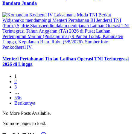
Bandara Juanda
Menteri Pertahanan Tinjau Latihan Operasi TNI Terintegrasi
2026 di Lingga
1
2
3
…
596
Berikutnya
No More Posts Available.
No more pages to load.