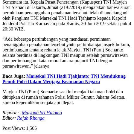
Sementara itu, Kepala Pusat Penerangan (Kapuspen) TNI Mayjen
TNI Sisriadi di Jakarta, Jumat (21/6/2019) mengatakan bahwa surat
permintaan penangguhan penahanan tersebut, telah ditandatangani
oleh Panglima TNI Marsekal TNI Hadi Tjahjanto kepada Kapolri
Jenderal Pol Tito Karnavian pada Kamis, 20 Juni 2019 sekitar pukul
20:30 WIB.
“Ada beberapa pertimbangan yang mendasari permintaan
penangguhan penahanan tersebut yaitu pertimbangan aspek hukum,
pertimbangan tentang rekam jejak Mayjen TNI (Purn) Soenarko
selama berdinas di lingkungan TNI maupun setelah purnawirawan
dan pertimbangan ikatan moral antara prajurit TNI dengan
purnawirawan,” jelasnya.
Baca Juga:
Marsekal TNI Hadi Tjahjanto: TNI Mendukung
Penuh Polri Dalam Menjaga Keamanan Negara
Mayjen TNI (Purn) Soenarko saat ini menjadi tahanan Polri dan
dititipkan di rumah tahanan Polisi Militer Guntur, Jakarta Selatan,
karena kepemilikan senjata api illegal.
Reporter:
Mulyono Sri Hutomo
Editor:
Rajab Ritonga
Post Views:
1,505