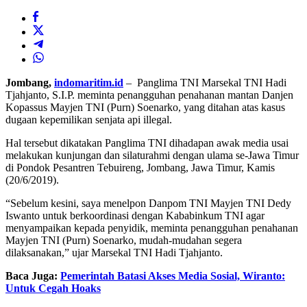
Jombang,
indomaritim.id
– Panglima TNI Marsekal TNI Hadi
Tjahjanto, S.I.P. meminta penangguhan penahanan mantan Danjen
Kopassus Mayjen TNI (Purn) Soenarko, yang ditahan atas kasus
dugaan kepemilikan senjata api illegal.
Hal tersebut dikatakan Panglima TNI dihadapan awak media usai
melakukan kunjungan dan silaturahmi dengan ulama se-Jawa Timur
di Pondok Pesantren Tebuireng, Jombang, Jawa Timur, Kamis
(20/6/2019).
“Sebelum kesini, saya menelpon Danpom TNI Mayjen TNI Dedy
Iswanto untuk berkoordinasi dengan Kababinkum TNI agar
menyampaikan kepada penyidik, meminta penangguhan penahanan
Mayjen TNI (Purn) Soenarko, mudah-mudahan segera
dilaksanakan,” ujar Marsekal TNI Hadi Tjahjanto.
Baca Juga:
Pemerintah Batasi Akses Media Sosial, Wiranto:
Untuk Cegah Hoaks