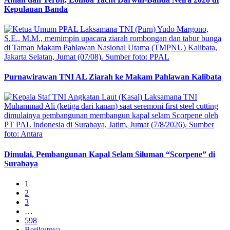
Kepulauan Banda
Purnawirawan TNI AL Ziarah ke Makam Pahlawan Kalibata
Dimulai, Pembangunan Kapal Selam Siluman “Scorpene” di
Surabaya
1
2
3
…
598
Berikutnya