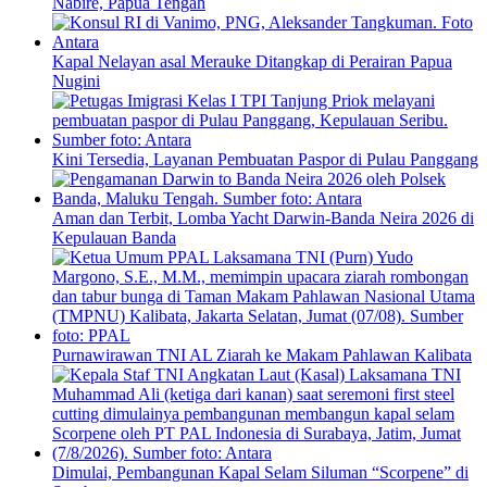
Nabire, Papua Tengah
Kapal Nelayan asal Merauke Ditangkap di Perairan Papua
Nugini
Kini Tersedia, Layanan Pembuatan Paspor di Pulau Panggang
Aman dan Terbit, Lomba Yacht Darwin-Banda Neira 2026 di
Kepulauan Banda
Purnawirawan TNI AL Ziarah ke Makam Pahlawan Kalibata
Dimulai, Pembangunan Kapal Selam Siluman “Scorpene” di