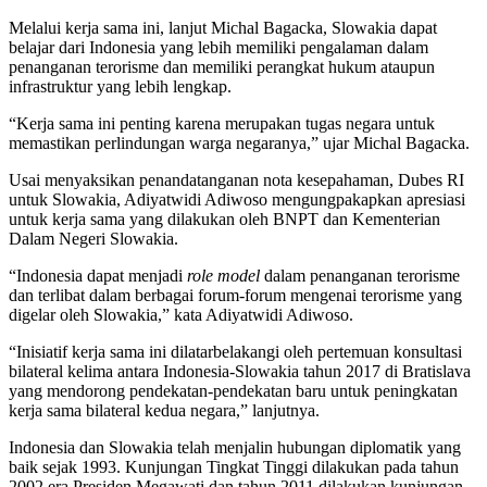
Melalui kerja sama ini, lanjut Michal Bagacka, Slowakia dapat
belajar dari Indonesia yang lebih memiliki pengalaman dalam
penanganan terorisme dan memiliki perangkat hukum ataupun
infrastruktur yang lebih lengkap.
“Kerja sama ini penting karena merupakan tugas negara untuk
memastikan perlindungan warga negaranya,” ujar Michal Bagacka.
Usai menyaksikan penandatanganan nota kesepahaman, Dubes RI
untuk Slowakia, Adiyatwidi Adiwoso mengungpakapkan apresiasi
untuk kerja sama yang dilakukan oleh BNPT dan Kementerian
Dalam Negeri Slowakia.
“Indonesia dapat menjadi
role model
dalam penanganan terorisme
dan terlibat dalam berbagai forum-forum mengenai terorisme yang
digelar oleh Slowakia,” kata Adiyatwidi Adiwoso.
“Inisiatif kerja sama ini dilatarbelakangi oleh pertemuan konsultasi
bilateral kelima antara Indonesia-Slowakia tahun 2017 di Bratislava
yang mendorong pendekatan-pendekatan baru untuk peningkatan
kerja sama bilateral kedua negara,” lanjutnya.
Indonesia dan Slowakia telah menjalin hubungan diplomatik yang
baik sejak 1993. Kunjungan Tingkat Tinggi dilakukan pada tahun
2002 era Presiden Megawati dan tahun 2011 dilakukan kunjungan