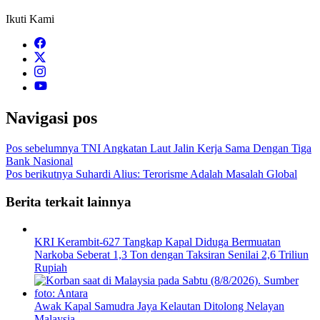
Ikuti Kami
Navigasi pos
Pos sebelumnya
TNI Angkatan Laut Jalin Kerja Sama Dengan Tiga
Bank Nasional
Pos berikutnya
Suhardi Alius: Terorisme Adalah Masalah Global
Berita terkait lainnya
KRI Kerambit-627 Tangkap Kapal Diduga Bermuatan
Narkoba Seberat 1,3 Ton dengan Taksiran Senilai 2,6 Triliun
Rupiah
Awak Kapal Samudra Jaya Kelautan Ditolong Nelayan
Malaysia