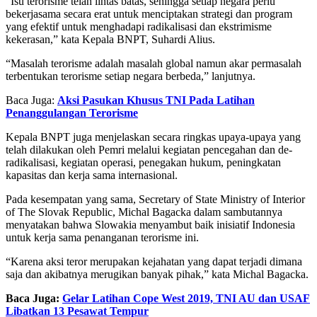
“Isu terorisme telah lintas batas, sehingga setiap negara perlu
bekerjasama secara erat untuk menciptakan strategi dan program
yang efektif untuk menghadapi radikalisasi dan ekstrimisme
kekerasan,” kata Kepala BNPT, Suhardi Alius.
“Masalah terorisme adalah masalah global namun akar permasalah
terbentukan terorisme setiap negara berbeda,” lanjutnya.
Baca Juga:
Aksi Pasukan Khusus TNI Pada Latihan
Penanggulangan Terorisme
Kepala BNPT juga menjelaskan secara ringkas upaya-upaya yang
telah dilakukan oleh Pemri melalui kegiatan pencegahan dan de-
radikalisasi, kegiatan operasi, penegakan hukum, peningkatan
kapasitas dan kerja sama internasional.
Pada kesempatan yang sama, Secretary of State Ministry of Interior
of The Slovak Republic, Michal Bagacka dalam sambutannya
menyatakan bahwa Slowakia menyambut baik inisiatif Indonesia
untuk kerja sama penanganan terorisme ini.
“Karena aksi teror merupakan kejahatan yang dapat terjadi dimana
saja dan akibatnya merugikan banyak pihak,” kata Michal Bagacka.
Baca Juga:
Gelar Latihan Cope West 2019, TNI AU dan USAF
Libatkan 13 Pesawat Tempur