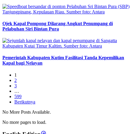
Ojek Kapal Pompong Dilarang Angkut Penumpang di
Pelabuhan Siri Bintan Pura
Pemerintah Kabupaten Kutim Fasilitasi Tanda Kepemilikan
Kapal bagi Nelayan
1
2
3
…
599
Berikutnya
No More Posts Available.
No more pages to load.