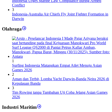
Indonesia Urges Marine Law Compliance during Armed
Conflict
3
Indonesia-Australia Air Chiefs Fly Joint Fighter Formation in
Darwin
Olahraga
1
Surfing Indonesia Matangkan Empat Atlet Menuju Asian
Games 2026
2
Aman dan Terbit, Lomba Yacht Darwin-Banda Neira 2026 di
Kepulauan Banda
3
Tim Rowing tanpa Tambahan Uji Coba Jelang Asian Games
2026
Industri Maritim