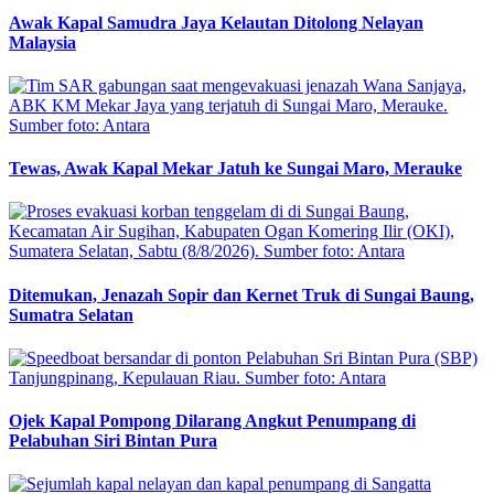
Awak Kapal Samudra Jaya Kelautan Ditolong Nelayan
Malaysia
Tewas, Awak Kapal Mekar Jatuh ke Sungai Maro, Merauke
Ditemukan, Jenazah Sopir dan Kernet Truk di Sungai Baung,
Sumatra Selatan
Ojek Kapal Pompong Dilarang Angkut Penumpang di
Pelabuhan Siri Bintan Pura