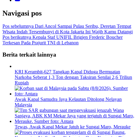
Navigasi pos
Pos sebelumnya
Dari Ancol Sampai Pulau Seribu, Deretan Tempat
Wisata Indah Tersembunyi di Kota Jakarta Ini Wajib Kamu Datangi
Pos berikutnya
Kepala Staf UNIFIL Brigjen Frederic Boucher
Terkesan Pada Prajurit TNI di Lebanon
Berita terkait lainnya
KRI Kerambit-627 Tangkap Kapal Diduga Bermuatan
Narkoba Seberat 1,3 Ton dengan Taksiran Senilai 2,6 Triliun
Rupiah
Awak Kapal Samudra Jaya Kelautan Ditolong Nelayan
Malaysia
Tewas, Awak Kapal Mekar Jatuh ke Sungai Maro, Merauke