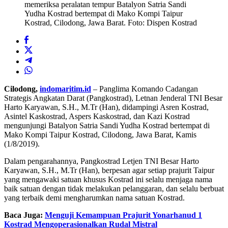
memeriksa peralatan tempur Batalyon Satria Sandi
Yudha Kostrad bertempat di Mako Kompi Taipur
Kostrad, Cilodong, Jawa Barat. Foto: Dispen Kostrad
Cilodong,
indomaritim.id
– Panglima Komando Cadangan
Strategis Angkatan Darat (Pangkostrad), Letnan Jenderal TNI Besar
Harto Karyawan, S.H., M.Tr (Han), didampingi Asren Kostrad,
Asintel Kaskostrad, Aspers Kaskostrad, dan Kazi Kostrad
mengunjungi Batalyon Satria Sandi Yudha Kostrad bertempat di
Mako Kompi Taipur Kostrad, Cilodong, Jawa Barat, Kamis
(1/8/2019).
Dalam pengarahannya, Pangkostrad Letjen TNI Besar Harto
Karyawan, S.H., M.Tr (Han), berpesan agar setiap prajurit Taipur
yang mengawaki satuan khusus Kostrad ini selalu menjaga nama
baik satuan dengan tidak melakukan pelanggaran, dan selalu berbuat
yang terbaik demi mengharumkan nama satuan Kostrad.
Baca Juga:
Menguji Kemampuan Prajurit Yonarhanud 1
Kostrad Mengoperasionalkan Rudal Mistral