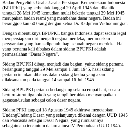
Badan Penyelidik Usaha-Usaha Persiapan Kemerdekaan Indonesia
(BPUPKI) yang terbentuk tanggal 29 April 1945 dan dilantik
tanggal 28 Mei 1945 kemudian mulai bekerja tanggal 29 Mei 1945
merupakan badan resmi yang membahas dasar negara. Badan ini
beranggotakan 60 0rang dengan ketua Dr. Radjiman Widiodiningrat.
Dengan dibentuknya BPUPKI, bangsa Indonesia dapat secara legal
mempersiapkan diri menjadi negara merdeka, merumuskan
persyaratan yang harus dipenuhi bagi sebuah negara merdeka. Hal
yang pertama kali dibahas dalam sidang BPUPKI adalah
permasalahan “Dasar Negara”.
Sidang BPUPKI dibagi menjadi dua bagian, yaitu: sidang pertama
berlangsung tanggal 29 Mei sampai 1 Juni 1945, hasil sidang
pertama ini akan dibahas dalam sidang kedua yang akan
dilaksanakan pada tanggal 14 sampai 16 Juli 1945.
Sidang BPUPKI pertama berlangsung selama empat hari, secara
berturut-turut tiga tokoh yang tampil berpidato menyampaikan
gagasan/usulan sebagai calon dasar negara.
Sidang PPKI tanggal 18 Agustus 1945 akhirnya menetapkan
UndangUndang Dasar, yang selanjutnya dikenal dengan UUD 1945
dan Pancasila sebagai Dasar Negara, yang rumusannya
sebagaimana tercantum dalam alinea IV Pembukaan UUD 1945.