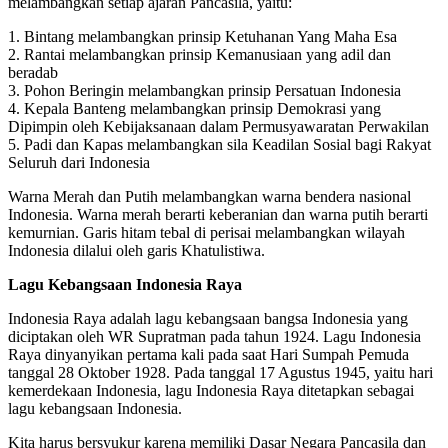
melambangkan setiap ajaran Pancasila, yaitu:
1. Bintang melambangkan prinsip Ketuhanan Yang Maha Esa
2. Rantai melambangkan prinsip Kemanusiaan yang adil dan
beradab
3. Pohon Beringin melambangkan prinsip Persatuan Indonesia
4. Kepala Banteng melambangkan prinsip Demokrasi yang
Dipimpin oleh Kebijaksanaan dalam Permusyawaratan Perwakilan
5. Padi dan Kapas melambangkan sila Keadilan Sosial bagi Rakyat
Seluruh dari Indonesia
Warna Merah dan Putih melambangkan warna bendera nasional
Indonesia. Warna merah berarti keberanian dan warna putih berarti
kemurnian. Garis hitam tebal di perisai melambangkan wilayah
Indonesia dilalui oleh garis Khatulistiwa.
Lagu Kebangsaan Indonesia Raya
Indonesia Raya adalah lagu kebangsaan bangsa Indonesia yang
diciptakan oleh WR Supratman pada tahun 1924. Lagu Indonesia
Raya dinyanyikan pertama kali pada saat Hari Sumpah Pemuda
tanggal 28 Oktober 1928. Pada tanggal 17 Agustus 1945, yaitu hari
kemerdekaan Indonesia, lagu Indonesia Raya ditetapkan sebagai
lagu kebangsaan Indonesia.
Kita harus bersyukur karena memiliki Dasar Negara Pancasila dan