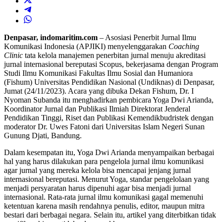
Denpasar, indomaritim.com
– Asosiasi Penerbit Jurnal Ilmu
Komunikasi Indonesia (APJIKI) menyelenggarakan
Coaching
Clinic
tata kelola manajemen penerbitan jurnal menuju akreditasi
jurnal internasional bereputasi Scopus, bekerjasama dengan Program
Studi Ilmu Komunikasi Fakultas Ilmu Sosial dan Humaniora
(Fishum) Universitas Pendidikan Nasional (Undiknas) di Denpasar,
Jumat (24/11/2023). Acara yang dibuka Dekan Fishum, Dr. I
Nyoman Subanda itu menghadirkan pembicara Yoga Dwi Arianda,
Koordinator Jurnal dan Publikasi Ilmiah Direktorat Jenderal
Pendidikan Tinggi, Riset dan Publikasi Kemendikbudristek dengan
moderator Dr. Uwes Fatoni dari Universitas Islam Negeri Sunan
Gunung Djati, Bandung.
Dalam kesempatan itu, Yoga Dwi Arianda menyampaikan berbagai
hal yang harus dilakukan para pengelola jurnal ilmu komunikasi
agar jurnal yang mereka kelola bisa mencapai jenjang jurnal
internasional bereputasi. Menurut Yoga, standar pengelolaan yang
menjadi persyaratan harus dipenuhi agar bisa menjadi jurnal
internasional. Rata-rata jurnal ilmu komunikasi gagal memenuhi
ketentuan karena masih rendahnya penulis, editor, maupun mitra
bestari dari berbagai negara. Selain itu, artikel yang diterbitkan tidak