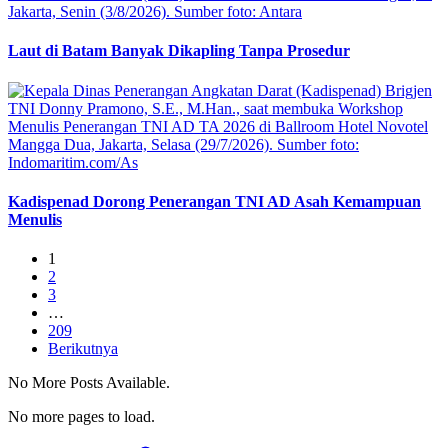
Laut di Batam Banyak Dikapling Tanpa Prosedur
Kadispenad Dorong Penerangan TNI AD Asah Kemampuan
Menulis
1
2
3
…
209
Berikutnya
No More Posts Available.
No more pages to load.