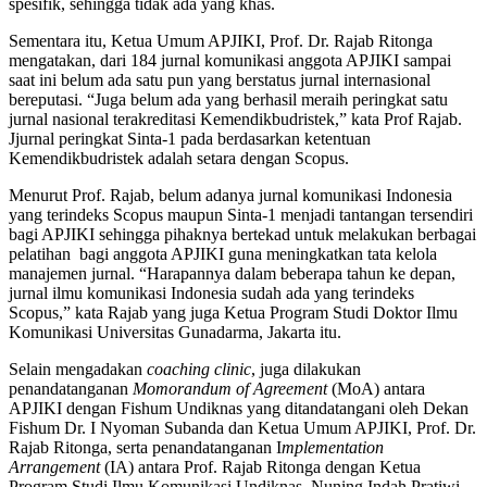
spesifik, sehingga tidak ada yang khas.
Sementara itu, Ketua Umum APJIKI, Prof. Dr. Rajab Ritonga
mengatakan, dari 184 jurnal komunikasi anggota APJIKI sampai
saat ini belum ada satu pun yang berstatus jurnal internasional
bereputasi. “Juga belum ada yang berhasil meraih peringkat satu
jurnal nasional terakreditasi Kemendikbudristek,” kata Prof Rajab.
Jjurnal peringkat Sinta-1 pada berdasarkan ketentuan
Kemendikbudristek adalah setara dengan Scopus.
Menurut Prof. Rajab, belum adanya jurnal komunikasi Indonesia
yang terindeks Scopus maupun Sinta-1 menjadi tantangan tersendiri
bagi APJIKI sehingga pihaknya bertekad untuk melakukan berbagai
pelatihan bagi anggota APJIKI guna meningkatkan tata kelola
manajemen jurnal. “Harapannya dalam beberapa tahun ke depan,
jurnal ilmu komunikasi Indonesia sudah ada yang terindeks
Scopus,” kata Rajab yang juga Ketua Program Studi Doktor Ilmu
Komunikasi Universitas Gunadarma, Jakarta itu.
Selain mengadakan
coaching clinic
, juga dilakukan
penandatanganan
Momorandum of Agreement
(MoA) antara
APJIKI dengan Fishum Undiknas yang ditandatangani oleh Dekan
Fishum Dr. I Nyoman Subanda dan Ketua Umum APJIKI, Prof. Dr.
Rajab Ritonga, serta penandatanganan I
mplementation
Arrangement
(IA) antara Prof. Rajab Ritonga dengan Ketua
Program Studi Ilmu Komunikasi Undiknas, Nuning Indah Pratiwi,