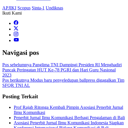
APJIKI
Scopus
Sinta-1
Undiknas
Ikuti Kami
Navigasi pos
Pos sebelumnya
Panglima TNI Dampingi Presiden RI Menghadiri
Puncak Peringatan HUT Ke-78 PGRI dan Hari Guru Nasional
2023
Pos berikutnya
Modus baru penyeledupan ballpress digagalkan Tim
SFQR TNI AL
Posting Terkait
Prof Rajab Ritonga Kembali Pimpin Asosiasi Penerbit Jurnal
Ilmu Komunikasi
Penerbit Jurnal Ilmu Komunikasi Berbagi Pengalaman di Bali
Asosiasi Penerbit Jurnal Ilmu Komunikasi Indonesia Siapkan
Konferensi Internasional Bidang Komunikasi di Bali