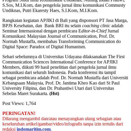
S.Sos, M.I.Kom, dan pengelola jurnal ilmu komunikasi Commusty
Undiknas, Putri Ekaresty Haes, S.I.Kom, M.I.Kom.
Rangkaian kegiatan APJIKI di Bali yang disponsori PT Jasa Marga,
BPJS Kesehatan, dan Bank BRI itu selain
coaching clinic
adalah
Seminar Internasional dengan pembicara E
ditor-in-Chief
Jurnal
Komunikasi: Malaysian Journal of Communication, Prof. Dr.
Normah Mustaffa, membahas Transforiming Communication do
Digital Space: Paradox of Digital Humanism.
Sehari sebelumnya di Universitas Udayana dilaksanakan The First
Communication Sciences International Conference for APJIKI
Members, diikuti 99 hasil penelitian dari pengelola jurnal ilmu
komunikasi dari seluruh Indonesia. Pada konferensi itu tampil
sebagai pembicara adalah Prof. Dr. Normah Mustaffa dari Universiti
Kebangsaan Malaysia, Prof. Dr. Jantima Kheo Kao dari St Paul
University Filipina, dan Dr. Prahastiwi Utari dari Universitas
Sebelas Maret Surakarta.
(Hst)
Post Views:
1,764
PERINGATAN!
Dilarang mengambil dan/atau menayangkan ulang sebagian atau
keseluruhan artikel/gambar/video/infografis tanpa izin tertulis dari
redaksi
indomaritim.com
.