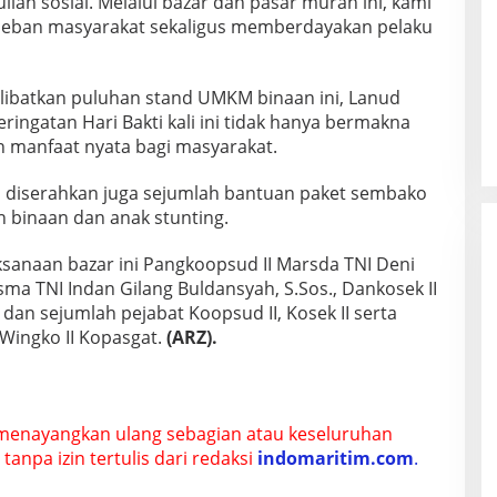
an sosial. Melalui bazar dan pasar murah ini, kami
beban masyarakat sekaligus memberdayakan pelaku
elibatkan puluhan stand UMKM binaan ini, Lanud
ingatan Hari Bakti kali ini tidak hanya bermakna
n manfaat nyata bagi masyarakat.
i diserahkan juga sejumlah bantuan paket sembako
n binaan dan anak stunting.
ksanaan bazar ini Pangkoopsud II Marsda TNI Deni
ma TNI Indan Gilang Buldansyah, S.Sos., Dankosek II
dan sejumlah pejabat Koopsud II, Kosek II serta
Wingko II Kopasgat.
(ARZ).
menayangkan ulang sebagian atau keseluruhan
tanpa izin tertulis dari redaksi
indomaritim.com
.