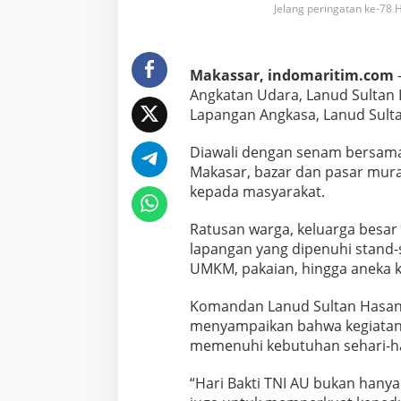
Jelang peringatan ke-78 
a
t
a
n
Makassar, indomaritim.com
–
k
e
Angkatan Udara, Lanud Sultan
-
Lapangan Angkasa, Lanud Sulta
7
8
Diawali dengan senam bersama 
H
Makasar, bazar dan pasar mura
a
r
kepada masyarakat.
i
B
Ratusan warga, keluarga besar
a
lapangan yang dipenuhi stand-
k
UMKM, pakaian, hingga aneka k
t
i
T
Komandan Lanud Sultan Hasanu
N
menyampaikan bahwa kegiatan 
I
memenuhi kebutuhan sehari-ha
A
U
,
“Hari Bakti TNI AU bukan han
L