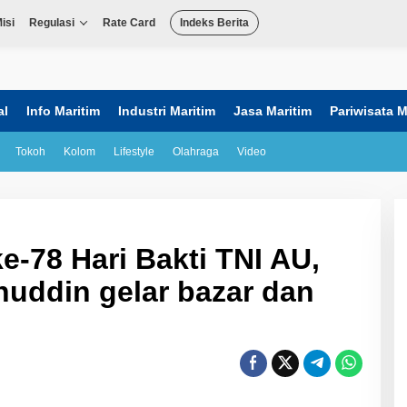
isi
Regulasi
Rate Card
Indeks Berita
al
Info Maritim
Industri Maritim
Jasa Maritim
Pariwisata M
Tokoh
Kolom
Lifestyle
Olahraga
Video
e-78 Hari Bakti TNI AU,
uddin gelar bazar dan