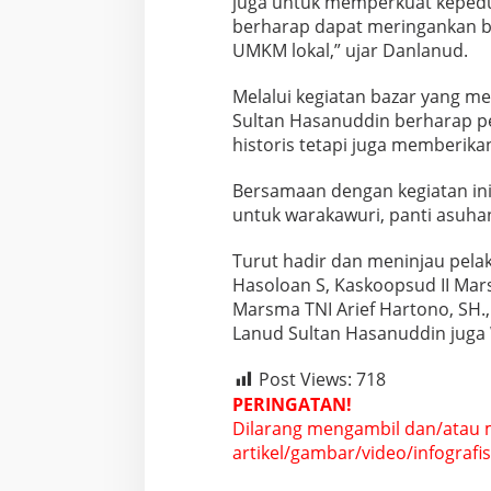
juga untuk memperkuat kepeduli
a
berharap dapat meringankan 
n
UMKM lokal,” ujar Danlanud.
u
d
S
Melalui kegiatan bazar yang m
u
Sultan Hasanuddin berharap per
l
historis tetapi juga memberika
t
a
Bersamaan dengan kegiatan in
n
H
untuk warakawuri, panti asuha
a
s
Turut hadir dan meninjau pela
a
Hasoloan S, Kaskoopsud II Mars
n
Marsma TNI Arief Hartono, SH., 
u
d
Lanud Sultan Hasanuddin juga 
d
i
Post Views:
718
n
PERINGATAN!
g
Dilarang mengambil dan/atau 
e
l
artikel/gambar/video/infografis 
a
r