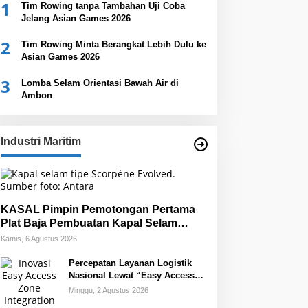
1
Tim Rowing tanpa Tambahan Uji Coba
Jelang Asian Games 2026
2
Tim Rowing Minta Berangkat Lebih Dulu ke
Asian Games 2026
3
Lomba Selam Orientasi Bawah Air di
Ambon
Industri Maritim
KASAL Pimpin Pemotongan Pertama
Plat Baja Pembuatan Kapal Selam
Scorpene
Kamis, 6 Agustus 2026
Percepatan Layanan Logistik
Nasional Lewat “Easy Access
Zone Integration”
Minggu, 2 Agustus 2026