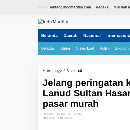
L
e
Tentang indomaritim.com
Redaksi
Visi dan M
w
a
tutup
t
i
k
Beranda
Daerah
Nasional
Internasion
e
k
Geladak
Galeri
Misteri Laut
Politik
Ekonomi
o
n
t
e
n
Homepage
/
Nasional
J
e
Jelang peringatan k
l
a
Lanud Sultan Hasan
n
g
pasar murah
p
e
r
Redaksi
Rabu, 23 Juli 2025
i
Nasional
718 Dilihat
n
g