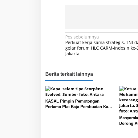
b
a
z
a
r
d
N
Pos sebelumnya
a
Perkuat kerja sama strategis, TNI 
n
a
gelar forum HLC CARM-Indosin ke-
p
Jakarta
v
a
s
i
a
g
r
Berita terkait lainnya
m
a
u
r
s
a
i
h
KASAL Pimpin Pemotongan
p
Pertama Plat Baja Pembuatan Kapal
Selam Scorpene
o
Masyaraka
s
Dorong A