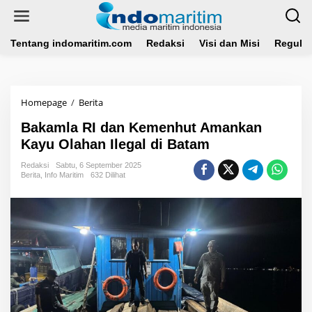
L
e
w
a
Tentang indomaritim.com
Redaksi
Visi dan Misi
Regulas
t
i
k
e
Homepage
/
Berita
B
k
a
o
Bakamla RI dan Kemenhut Amankan
k
n
a
Kayu Olahan Ilegal di Batam
t
m
e
l
Redaksi
Sabtu, 6 September 2025
n
Berita
,
Info Maritim
632 Dilihat
a
R
I
d
a
n
K
e
m
e
n