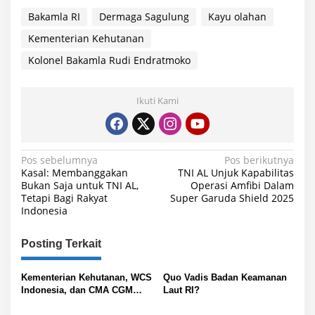
Bakamla RI
Dermaga Sagulung
Kayu olahan
Kementerian Kehutanan
Kolonel Bakamla Rudi Endratmoko
Ikuti Kami
N
Pos sebelumnya
Pos berikutnya
Kasal: Membanggakan
TNI AL Unjuk Kapabilitas
a
Bukan Saja untuk TNI AL,
Operasi Amfibi Dalam
Tetapi Bagi Rakyat
Super Garuda Shield 2025
v
Indonesia
i
g
Posting Terkait
a
s
Kementerian Kehutanan, WCS
Quo Vadis Badan Keamanan
Indonesia, dan CMA CGM
Laut RI?
i
Perkuat Kemitraan Logistik