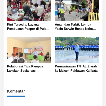
Kini Tersedia, Layanan
Aman dan Terbit, Lomba
Pembuatan Paspor di Pulau
Yacht Darwin-Banda Neira
Panggang
2026 di Kepulauan Banda
Kolaborasi Tiga Kampus
Purnawirawan TNI AL Ziarah
Lakukan Sosialisasi
ke Makam Pahlawan Kalibata
Pencegahan HIV pada Remaja
di Pulau Hiri
Komentar