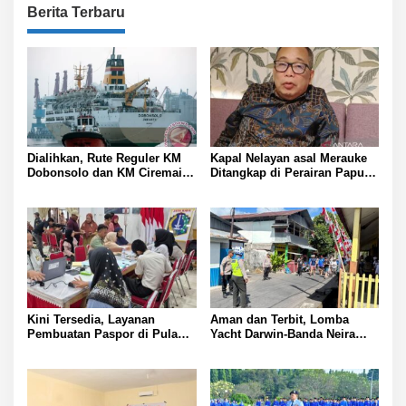
Berita Terbaru
Dialihkan, Rute Reguler KM
Kapal Nelayan asal Merauke
Dobonsolo dan KM Ciremai
Ditangkap di Perairan Papua
ke Nabire, Papua Tengah
Nugini
Kini Tersedia, Layanan
Aman dan Terbit, Lomba
Pembuatan Paspor di Pulau
Yacht Darwin-Banda Neira
Panggang
2026 di Kepulauan Banda