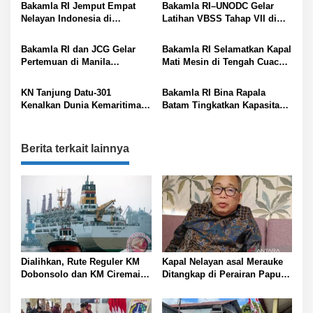
untuk Memberantas
p
Bakamla RI Jemput Empat
Bakamla RI–UNODC Gelar
Perdagangan Ilegal Satwa
Nelayan Indonesia di
Latihan VBSS Tahap VII di
o
Liar
Perbatasan Laut Indonesia–
Batam
s
Malaysia
Bakamla RI dan JCG Gelar
Bakamla RI Selamatkan Kapal
Pertemuan di Manila
Mati Mesin di Tengah Cuaca
Dialogue 2025
Buruk
KN Tanjung Datu-301
Bakamla RI Bina Rapala
Kenalkan Dunia Kemaritiman
Batam Tingkatkan Kapasitas
Kepada Pelajar
dan Ekonomi Pesisir
Berita terkait lainnya
Dialihkan, Rute Reguler KM
Kapal Nelayan asal Merauke
Dobonsolo dan KM Ciremai
Ditangkap di Perairan Papua
ke Nabire, Papua Tengah
Nugini