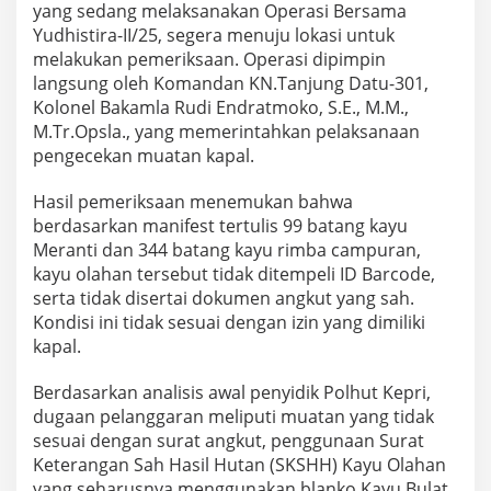
l
yang sedang melaksanakan Operasi Bersama
d
Yudhistira-II/25, segera menuju lokasi untuk
i
melakukan pemeriksaan. Operasi dipimpin
B
langsung oleh Komandan KN.Tanjung Datu-301,
a
Kolonel Bakamla Rudi Endratmoko, S.E., M.M.,
t
a
M.Tr.Opsla., yang memerintahkan pelaksanaan
m
pengecekan muatan kapal.
Hasil pemeriksaan menemukan bahwa
berdasarkan manifest tertulis 99 batang kayu
Meranti dan 344 batang kayu rimba campuran,
kayu olahan tersebut tidak ditempeli ID Barcode,
serta tidak disertai dokumen angkut yang sah.
Kondisi ini tidak sesuai dengan izin yang dimiliki
kapal.
Berdasarkan analisis awal penyidik Polhut Kepri,
dugaan pelanggaran meliputi muatan yang tidak
sesuai dengan surat angkut, penggunaan Surat
Keterangan Sah Hasil Hutan (SKSHH) Kayu Olahan
yang seharusnya menggunakan blanko Kayu Bulat,