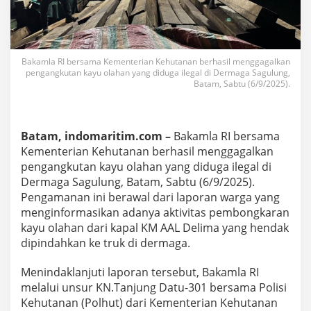
h
u
t
A
m
Bakamla RI bersama Kementerian Kehutanan berhasil menggagalkan
a
pengangkutan kayu olahan yang diduga ilegal di Dermaga Sagulung,
n
Batam, Sabtu (6/9/2025).
k
a
n
K
Batam, indomaritim.com –
Bakamla RI bersama
a
Kementerian Kehutanan berhasil menggagalkan
y
pengangkutan kayu olahan yang diduga ilegal di
u
O
Dermaga Sagulung, Batam, Sabtu (6/9/2025).
l
Pengamanan ini berawal dari laporan warga yang
a
menginformasikan adanya aktivitas pembongkaran
h
kayu olahan dari kapal KM AAL Delima yang hendak
a
n
dipindahkan ke truk di dermaga.
I
l
Menindaklanjuti laporan tersebut, Bakamla RI
e
melalui unsur KN.Tanjung Datu-301 bersama Polisi
g
Kehutanan (Polhut) dari Kementerian Kehutanan
a