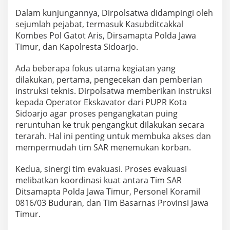
P
Dalam kunjungannya, Dirpolsatwa didampingi oleh
o
l
sejumlah pejabat, termasuk Kasubditcakkal
r
Kombes Pol Gatot Aris, Dirsamapta Polda Jawa
i
Timur, dan Kapolresta Sidoarjo.
F
o
Ada beberapa fokus utama kegiatan yang
k
u
dilakukan, pertama, pengecekan dan pemberian
s
instruksi teknis. Dirpolsatwa memberikan instruksi
A
kepada Operator Ekskavator dari PUPR Kota
n
Sidoarjo agar proses pengangkatan puing
g
reruntuhan ke truk pengangkut dilakukan secara
k
a
terarah. Hal ini penting untuk membuka akses dan
t
mempermudah tim SAR menemukan korban.
P
u
Kedua, sinergi tim evakuasi. Proses evakuasi
i
melibatkan koordinasi kuat antara Tim SAR
n
g
Ditsamapta Polda Jawa Timur, Personel Koramil
d
0816/03 Buduran, dan Tim Basarnas Provinsi Jawa
a
Timur.
n
P