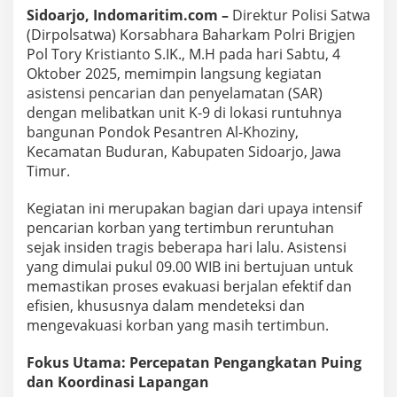
o
Sidoarjo, Indomaritim.com –
Direktur Polisi Satwa
a
(Dirpolsatwa) Korsabhara Baharkam Polri Brigjen
r
Pol Tory Kristianto S.IK., M.H pada hari Sabtu, 4
j
o
Oktober 2025, memimpin langsung kegiatan
:
asistensi pencarian dan penyelamatan (SAR)
D
dengan melibatkan unit K-9 di lokasi runtuhnya
i
bangunan Pondok Pesantren Al-Khoziny,
r
p
Kecamatan Buduran, Kabupaten Sidoarjo, Jawa
o
Timur.
l
s
Kegiatan ini merupakan bagian dari upaya intensif
a
pencarian korban yang tertimbun reruntuhan
t
w
sejak insiden tragis beberapa hari lalu. Asistensi
a
yang dimulai pukul 09.00 WIB ini bertujuan untuk
B
memastikan proses evakuasi berjalan efektif dan
a
efisien, khususnya dalam mendeteksi dan
h
mengevakuasi korban yang masih tertimbun.
a
r
k
Fokus Utama: Percepatan Pengangkatan Puing
a
dan Koordinasi Lapangan
m