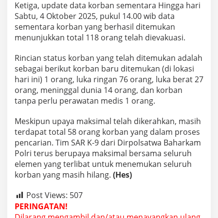
Ketiga, update data korban sementara Hingga hari
e
n
Sabtu, 4 Oktober 2025, pukul 14.00 wib data
c
sementara korban yang berhasil ditemukan
a
menunjukkan total 118 orang telah dievakuasi.
r
i
Rincian status korban yang telah ditemukan adalah
a
n
sebagai berikut korban baru ditemukan (di lokasi
K
hari ini) 1 orang, luka ringan 76 orang, luka berat 27
o
orang, meninggal dunia 14 orang, dan korban
r
tanpa perlu perawatan medis 1 orang.
b
a
n
Meskipun upaya maksimal telah dikerahkan, masih
terdapat total 58 orang korban yang dalam proses
pencarian. Tim SAR K-9 dari Dirpolsatwa Baharkam
Polri terus berupaya maksimal bersama seluruh
elemen yang terlibat untuk menemukan seluruh
korban yang masih hilang.
(Hes)
Post Views:
507
PERINGATAN!
Dilarang mengambil dan/atau menayangkan ulang