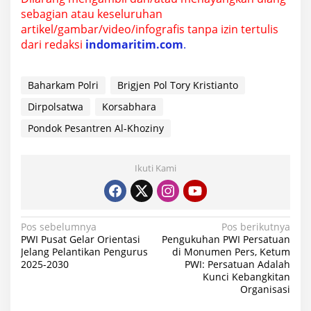
sebagian atau keseluruhan
artikel/gambar/video/infografis tanpa izin tertulis
dari redaksi
indomaritim.com
.
Baharkam Polri
Brigjen Pol Tory Kristianto
Dirpolsatwa
Korsabhara
Pondok Pesantren Al-Khoziny
Ikuti Kami
N
Pos sebelumnya
Pos berikutnya
PWI Pusat Gelar Orientasi
Pengukuhan PWI Persatuan
a
Jelang Pelantikan Pengurus
di Monumen Pers, Ketum
2025-2030
PWI: Persatuan Adalah
v
Kunci Kebangkitan
i
Organisasi
g