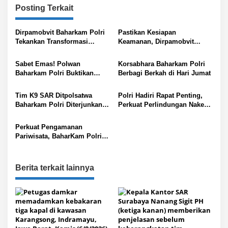
Posting Terkait
a
s
Dirpamobvit Baharkam Polri
Pastikan Kesiapan
i
Tekankan Transformasi
Keamanan, Dirpamobvit
Kultural dan Kesiapan
Baharkam Polri Tinjau
p
Pengamanan MotoGP di
Langsung Pertamina CPP
Sabet Emas! Polwan
Korsabhara Baharkam Polri
o
Lombok Tengah
Senoro
Baharkam Polri Buktikan
Berbagi Berkah di Hari Jumat
s
Ketangguhan di Kejuaraan
Karate Piala Panglima TNI
Tim K9 SAR Ditpolsatwa
Polri Hadiri Rapat Penting,
Baharkam Polri Diterjunkan
Perkuat Perlindungan Nakes
Bantu Pencarian Korban
di Daerah Terpencil dan
Bencana Alam di NTT
Rawan Konflik
Perkuat Pengamanan
Pariwisata, BaharKam Polri
Beri Bimbingan Teknis
kepada Polres Jajaran di
Sumut
Berita terkait lainnya