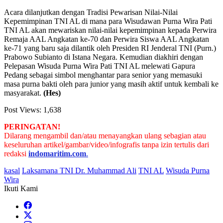
Acara dilanjutkan dengan Tradisi Pewarisan Nilai-Nilai
Kepemimpinan TNI AL di mana para Wisudawan Purna Wira Pati
TNI AL akan mewariskan nilai-nilai kepemimpinan kepada Perwira
Remaja AAL Angkatan ke-70 dan Perwira Siswa AAL Angkatan
ke-71 yang baru saja dilantik oleh Presiden RI Jenderal TNI (Purn.)
Prabowo Subianto di Istana Negara. Kemudian diakhiri dengan
Pelepasan Wisuda Purna Wira Pati TNI AL melewati Gapura
Pedang sebagai simbol menghantar para senior yang memasuki
masa purna bakti oleh para junior yang masih aktif untuk kembali ke
masyarakat.
(Hes)
Post Views:
1,638
PERINGATAN!
Dilarang mengambil dan/atau menayangkan ulang sebagian atau
keseluruhan artikel/gambar/video/infografis tanpa izin tertulis dari
redaksi
indomaritim.com
.
kasal
Laksamana TNI Dr. Muhammad Ali
TNI AL
Wisuda Purna
Wira
Ikuti Kami