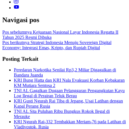
Navigasi pos
Pos sebelumnya
Kejuaraan Nasional Layar Indonesia Regatta II
Tahun 2025 Resmi Dibuka
Pos berikutnya
Strategi Indonesia Menuju Sovereign Digital
Economy: Integrasi Emas, Kripto, dan Rupiah Digital
Posting Terkait
Peredaran Narkotika Senilai Rp3,2 Miliar Digagalkan di
Bandara Juanda
KRI Bung Hatta dan KRI Nala Evakuasi Korban Kebakaran
KM Mutiara Sentosa 2
TNI AL Gagalkan Dugaan Pelanggaran Pengangkutan Kayu
Log Ilegal di Perairan Teluk Berau
KRI Gusti Ngurah Rai Tiba di Jepang, Usai Latihan dengan
Kapal Perang Rusia
TNI AL Sita Puluhan Ribu Bungkus Rokok Ilegal di
Merauke
KRI Ngurah Rai-332 Tembakkan Meriam-76 pada Latihan di
Vladivostok, Rusia