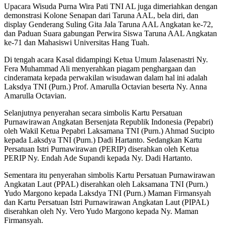
Upacara Wisuda Purna Wira Pati TNI AL juga dimeriahkan dengan
demonstrasi Kolone Senapan dari Taruna AAL, bela diri, dan
display Genderang Suling Gita Jala Taruna AAL Angkatan ke-72,
dan Paduan Suara gabungan Perwira Siswa Taruna AAL Angkatan
ke-71 dan Mahasiswi Universitas Hang Tuah.
Di tengah acara Kasal didampingi Ketua Umum Jalasenastri Ny.
Fera Muhammad Ali menyerahkan piagam penghargaan dan
cinderamata kepada perwakilan wisudawan dalam hal ini adalah
Laksdya TNI (Purn.) Prof. Amarulla Octavian beserta Ny. Anna
Amarulla Octavian.
Selanjutnya penyerahan secara simbolis Kartu Persatuan
Purnawirawan Angkatan Bersenjata Republik Indonesia (Pepabri)
oleh Wakil Ketua Pepabri Laksamana TNI (Purn.) Ahmad Sucipto
kepada Laksdya TNI (Purn.) Dadi Hartanto. Sedangkan Kartu
Persatuan Istri Purnawirawan (PERIP) diserahkan oleh Ketua
PERIP Ny. Endah Ade Supandi kepada Ny. Dadi Hartanto.
Sementara itu penyerahan simbolis Kartu Persatuan Purnawirawan
Angkatan Laut (PPAL) diserahkan oleh Laksamana TNI (Purn.)
Yudo Margono kepada Laksdya TNI (Purn.) Maman Firmansyah
dan Kartu Persatuan Istri Purnawirawan Angkatan Laut (PIPAL)
diserahkan oleh Ny. Vero Yudo Margono kepada Ny. Maman
Firmansyah.