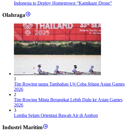
Indonesia to Deploy Homegrown “Kamikaze Drone”
Olahraga
1
Tim Rowing tanpa Tambahan Uji Coba Jelang Asian Games
2026
2
Tim Rowing Minta Berangkat Lebih Dulu ke Asian Games
2026
3
Lomba Selam Orientasi Bawah Air di Ambon
Industri Maritim