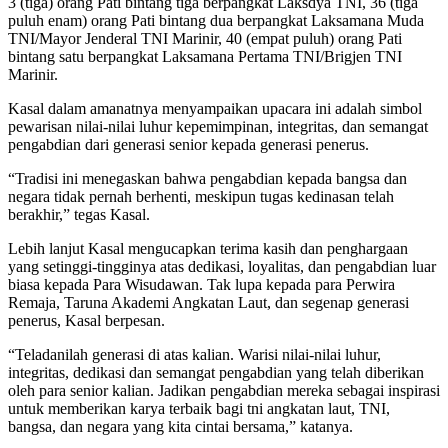
3 (tiga) orang Pati bintang tiga berpangkat Laksdya TNI, 36 (tiga
puluh enam) orang Pati bintang dua berpangkat Laksamana Muda
TNI/Mayor Jenderal TNI Marinir, 40 (empat puluh) orang Pati
bintang satu berpangkat Laksamana Pertama TNI/Brigjen TNI
Marinir.
Kasal dalam amanatnya menyampaikan upacara ini adalah simbol
pewarisan nilai-nilai luhur kepemimpinan, integritas, dan semangat
pengabdian dari generasi senior kepada generasi penerus.
“Tradisi ini menegaskan bahwa pengabdian kepada bangsa dan
negara tidak pernah berhenti, meskipun tugas kedinasan telah
berakhir,” tegas Kasal.
Lebih lanjut Kasal mengucapkan terima kasih dan penghargaan
yang setinggi-tingginya atas dedikasi, loyalitas, dan pengabdian luar
biasa kepada Para Wisudawan. Tak lupa kepada para Perwira
Remaja, Taruna Akademi Angkatan Laut, dan segenap generasi
penerus, Kasal berpesan.
“Teladanilah generasi di atas kalian. Warisi nilai-nilai luhur,
integritas, dedikasi dan semangat pengabdian yang telah diberikan
oleh para senior kalian. Jadikan pengabdian mereka sebagai inspirasi
untuk memberikan karya terbaik bagi tni angkatan laut, TNI,
bangsa, dan negara yang kita cintai bersama,” katanya.