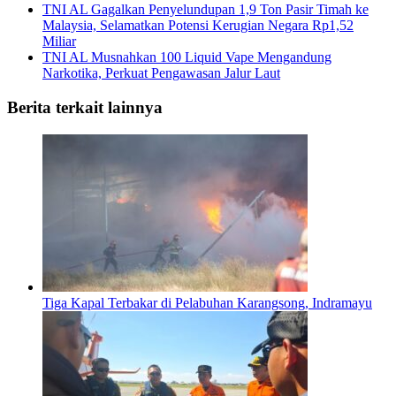
TNI AL Gagalkan Penyelundupan 1,9 Ton Pasir Timah ke
Malaysia, Selamatkan Potensi Kerugian Negara Rp1,52
Miliar
TNI AL Musnahkan 100 Liquid Vape Mengandung
Narkotika, Perkuat Pengawasan Jalur Laut
Berita terkait lainnya
Tiga Kapal Terbakar di Pelabuhan Karangsong, Indramayu