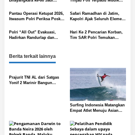
Bhayangkara ke-80 Jadi
Tinjau Pos Terpadu Mudik
o
Momentum Polri Tingkatkan
Lebaran 2026 di Medan
s
Profesionalisme
Pantau Operasi Ketupat 2026,
Safari Ramadhan di Jatim,
Itwasum Polri Periksa Posko
Kapolri Ajak Seluruh Elemen
Terpadu Pelabuhan Merak
Bersatu Jaga Kamtibmas-
Dukung Program Presiden
Polri “All Out” Evakuasi,
Hari Ke 2 Pencarian Korban,
Hadirkan Randurlap dan
Tim SAR Polri Temukan
Patroli Kesehatan Door to
Puing Pesawat ATR 42-500 di
Door untuk Korban Banjir
Gunung Saraung
Karawang
Berita terkait lainnya
Prajurit TNI AL dari Satgas
Yonif 2 Marinir Bangun
Penampungan Air Bersama
Masyarakat Paniai Papua
Surfing Indonesia Matangkan
Empat Atlet Menuju Asian
Games 2026