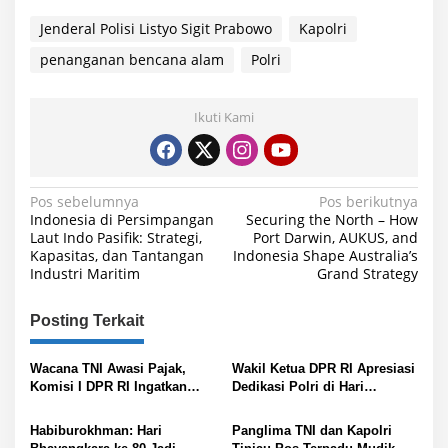
Jenderal Polisi Listyo Sigit Prabowo
Kapolri
penanganan bencana alam
Polri
Ikuti Kami
N
Pos sebelumnya
Pos berikutnya
Indonesia di Persimpangan
Securing the North – How
a
Laut Indo Pasifik: Strategi,
Port Darwin, AUKUS, and
Kapasitas, dan Tantangan
Indonesia Shape Australia’s
v
Industri Maritim
Grand Strategy
i
g
Posting Terkait
a
s
Wacana TNI Awasi Pajak,
Wakil Ketua DPR RI Apresiasi
Komisi I DPR RI Ingatkan
Dedikasi Polri di Hari
i
Jangan Sampai Masyarakat
Bhayangkara ke-80
Merasa Terintimidasi
p
Habiburokhman: Hari
Panglima TNI dan Kapolri