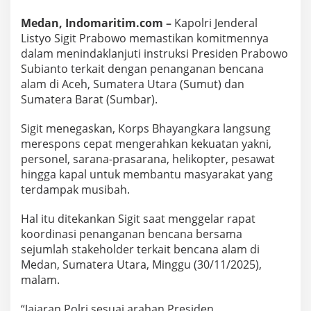
r
s
Medan, Indomaritim.com –
Kapolri Jenderal
o
Listyo Sigit Prabowo memastikan komitmennya
n
dalam menindaklanjuti instruksi Presiden Prabowo
e
l
Subianto terkait dengan penanganan bencana
d
alam di Aceh, Sumatera Utara (Sumut) dan
a
Sumatera Barat (Sumbar).
n
L
Sigit menegaskan, Korps Bhayangkara langsung
o
g
merespons cepat mengerahkan kekuatan yakni,
i
personel, sarana-prasarana, helikopter, pesawat
s
hingga kapal untuk membantu masyarakat yang
t
terdampak musibah.
i
k
D
Hal itu ditekankan Sigit saat menggelar rapat
i
koordinasi penanganan bencana bersama
k
sejumlah stakeholder terkait bencana alam di
e
Medan, Sumatera Utara, Minggu (30/11/2025),
r
malam.
a
h
k
“Jajaran Polri sesuai arahan Presiden