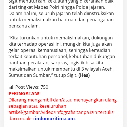
Sigit menuturkan, kekuatan yang dikerahkan baik
a
dari tingkat Mabes Polri hingga Polda jajaran.
S
Dalam hal ini, seluruh jajaran telah diinstruksikan
u
m
untuk memaksimalkan bantuan dan penanganan
a
bencana alam.
t
e
“Kita turunkan untuk memaksimalkan, dukungan
r
kita terhadap operasi ini, mungkin kita juga akan
a
gelar operasi kemanusiaan, sehingga kemudian
terkait kebutuhan personel, kebutuhan dukungan
bantuan peralatan, sarpras, logistik bisa kita
maksimalkan untuk membantu di 3 wilayah Aceh,
Sumut dan Sumbar,” tutup Sigit.
(Hes)
Post Views:
750
PERINGATAN!
Dilarang mengambil dan/atau menayangkan ulang
sebagian atau keseluruhan
artikel/gambar/video/infografis tanpa izin tertulis
dari redaksi
indomaritim.com
.