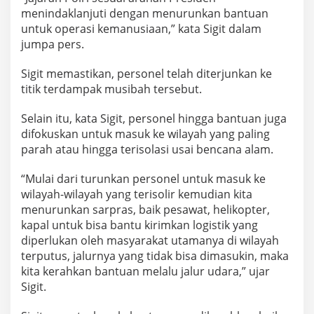
a
menindaklanjuti dengan menurunkan bantuan
n
untuk operasi kemanusiaan,” kata Sigit dalam
k
jumpa pers.
e
L
o
Sigit memastikan, personel telah diterjunkan ke
k
titik terdampak musibah tersebut.
a
s
Selain itu, kata Sigit, personel hingga bantuan juga
i
T
difokuskan untuk masuk ke wilayah yang paling
e
parah atau hingga terisolasi usai bencana alam.
r
i
“Mulai dari turunkan personel untuk masuk ke
s
wilayah-wilayah yang terisolir kemudian kita
o
l
menurunkan sarpras, baik pesawat, helikopter,
i
kapal untuk bisa bantu kirimkan logistik yang
r
diperlukan oleh masyarakat utamanya di wilayah
B
terputus, jalurnya yang tidak bisa dimasukin, maka
e
kita kerahkan bantuan melalu jalur udara,” ujar
n
c
Sigit.
a
n