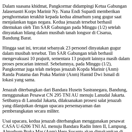
Dalam suasana khidmat, Pangkormar didampingi Ketua Gabungan
Jalasenastri Korps Marinir Ny. Nana Endi Supardi memberikan
penghormatan terakhir kepada kedua almarhum yang gugur saat
menjalankan tugas negara. Kedua jenazah tersebut berhasil
ditemukan oleh Tim SAR Gabungan pada Minggu (1/2) setelah
dinyatakan hilang dalam musibah tanah longsor di Cisarua,
Bandung Barat.
Hingga saat ini, tercatat sebanyak 23 personel dinyatakan gugur
dalam musibah tersebut. Tim SAR Gabungan telah berhasil
mengevakuasi 10 prajurit, sementara 13 prajurit lainnya masih dalam
proses pencarian intensif. Sebelumnya, pada Minggu (1/2),
Pangkormar juga telah melepas jenazah Kopda Marinir (Anm)
Randa Pratama dan Praka Marinir (Anm) Hamid Dwi Ismail di
lokasi yang sama.
Jenazah diterbangkan dari Bandara Husein Sastranegara, Bandung,
menggunakan Pesawat CN 295 TNI AU menuju Lanudal Jakarta.
Setibanya di Lanudal Jakarta, dilaksanakan prosesi salat jenazah
yang dilanjutkan dengan upacara persemayaman dan
pemberangkatan secara militer.
Usai upacara, kedua jenazah diterbangkan menggunakan pesawat
CASA U-6206 TNI AL menuju Bandara Radin Inten II, Lampung.
Almarhum Praka Mar (Anm) Heru Susanto akan dimakamkan di