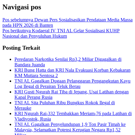
Navigasi pos
Pos sebelumnya
Dewan Pers Sosialisasikan Pendataan Media Massa
pada HPN 2026 di Banten
Pos berikutnya
Kodaeral IV TNI AL Gelar Sosialisasi KUHP
Nasional dan Penyuluhan Hukum
Posting Terkait
Peredaran Narkotika Senilai Rp3,2 Miliar Digagalkan di
Bandara Juanda
KRI Bung Hatta dan KRI Nala Evakuasi Korban Kebakaran
KM Mutiara Sentosa 2
TNI AL Gagalkan Dugaan Pelanggaran Pengangkutan Kayu
Log Ilegal di Perairan Teluk Berau
KRI Gusti Ngurah Rai Tiba di Jepang, Usai Latihan dengan
Kapal Perang Rusia
TNI AL Sita Puluhan Ribu Bungkus Rokok Ilegal di
Merauke
KRI Ngurah Rai-332 Tembakkan Meriam-76 pada Latihan di
Vladivostok, Rusia
TNI AL Gagalkan Penyelundupan 1,9 Ton Pasir Timah ke
Malaysia, Selamatkan Potensi Kerugian Negara Rp1,52