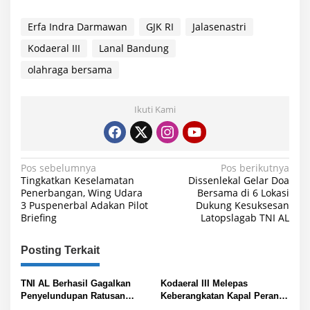
Erfa Indra Darmawan
GJK RI
Jalasenastri
Kodaeral III
Lanal Bandung
olahraga bersama
Ikuti Kami
N
Pos sebelumnya
Pos berikutnya
Tingkatkan Keselamatan
Dissenlekal Gelar Doa
a
Penerbangan, Wing Udara
Bersama di 6 Lokasi
3 Puspenerbal Adakan Pilot
Dukung Kesuksesan
v
Briefing
Latopslagab TNI AL
i
g
Posting Terkait
a
s
TNI AL Berhasil Gagalkan
Kodaeral III Melepas
Penyelundupan Ratusan
Keberangkatan Kapal Perang
i
Kilogram Merkuri Ilegal di
Angkatan Laut Malaysia KD