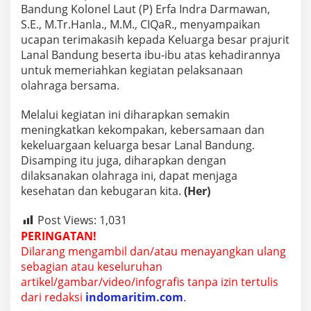
a
Bandung Kolonel Laut (P) Erfa Indra Darmawan,
a
S.E., M.Tr.Hanla., M.M., CIQaR., menyampaikan
n
ucapan terimakasih kepada Keluarga besar prajurit
L
Lanal Bandung beserta ibu-ibu atas kehadirannya
e
w
untuk memeriahkan kegiatan pelaksanaan
a
olahraga bersama.
t
O
Melalui kegiatan ini diharapkan semakin
l
meningkatkan kekompakan, kebersamaan dan
a
h
kekeluargaan keluarga besar Lanal Bandung.
r
Disamping itu juga, diharapkan dengan
a
dilaksanakan olahraga ini, dapat menjaga
g
kesehatan dan kebugaran kita.
(Her)
a
B
e
Post Views:
1,031
r
PERINGATAN!
s
Dilarang mengambil dan/atau menayangkan ulang
a
sebagian atau keseluruhan
m
a
artikel/gambar/video/infografis tanpa izin tertulis
dari redaksi
indomaritim.com
.