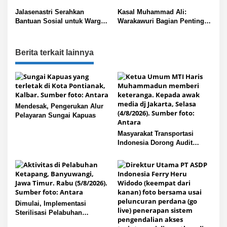
Tanjung Priok
Lekir (F-26)
p
Jalasenastri Serahkan
Kasal Muhammad Ali:
Bantuan Sosial untuk Warga
Warakawuri Bagian Penting
o
Palestina
dalam Persatuan
s
Purnawirawan Angkatan Laut
Berita terkait lainnya
Mendesak, Pengerukan Alur
Pelayaran Sungai Kapuas
Masyarakat Transportasi
Indonesia Dorong Audit
Keselamatan
Dimulai, Implementasi
Sterilisasi Pelabuhan
Penyeberangan