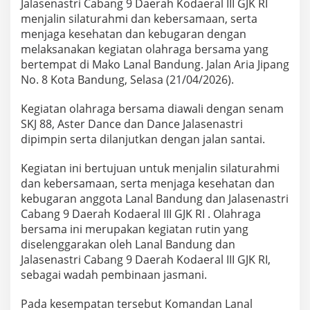
Jalasenastri Cabang 9 Daerah Kodaeral III GJK RI
l
a
menjalin silaturahmi dan kebersamaan, serta
s
menjaga kesehatan dan kebugaran dengan
e
melaksanakan kegiatan olahraga bersama yang
n
bertempat di Mako Lanal Bandung. Jalan Aria Jipang
a
No. 8 Kota Bandung, Selasa (21/04/2026).
s
t
r
Kegiatan olahraga bersama diawali dengan senam
i
SKJ 88, Aster Dance dan Dance Jalasenastri
P
dipimpin serta dilanjutkan dengan jalan santai.
e
r
e
Kegiatan ini bertujuan untuk menjalin silaturahmi
r
dan kebersamaan, serta menjaga kesehatan dan
a
kebugaran anggota Lanal Bandung dan Jalasenastri
t
Cabang 9 Daerah Kodaeral III GJK RI . Olahraga
K
bersama ini merupakan kegiatan rutin yang
e
b
diselenggarakan oleh Lanal Bandung dan
e
Jalasenastri Cabang 9 Daerah Kodaeral III GJK RI,
r
sebagai wadah pembinaan jasmani.
s
a
Pada kesempatan tersebut Komandan Lanal
m