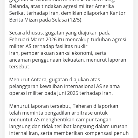
a
Belanda, atas tindakan agresi militer Amerika
m
Serikat terhadap Iran, demikian dilaporkan Kantor
a
h
Berita Mizan pada Selasa (12/5).
I
n
Secara khusus, gugatan yang diajukan pada
t
Februari-Maret 2026 itu mencakup tuduhan agresi
e
militer AS terhadap fasilitas nuklir
r
n
Iran, pemberlakuan sanksi ekonomi, serta
a
ancaman penggunaan kekuatan, menurut laporan
s
tersebut.
i
o
Menurut Antara, gugatan diajukan atas
n
a
pelanggaran kewajiban internasional AS selama
l
operasi militer pada Juni 2025 terhadap Iran.
d
i
Menurut laporan tersebut, Teheran dilaporkan
D
telah meminta pengadilan arbitrase untuk
e
n
menuntut AS menghentikan campur tangan
H
langsung dan tidak terlibat langsung dalam urusan
a
internal Iran, serta memberikan kompensasi penuh
a