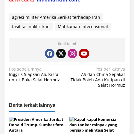
agresi militer Amerika Serikat terhadap Iran
fasilitas nuklir Iran
Mahkamah Internasional
Ikuti Kami
N
Pos sebelumnya
Pos berikutnya
Inggris Siapkan Alutsista
AS dan China Sepakat
a
untuk Buka Selat Hormuz
Tidak Boleh Ada Kutipan di
Selat Hormuz
v
i
g
Berita terkait lainnya
a
s
i