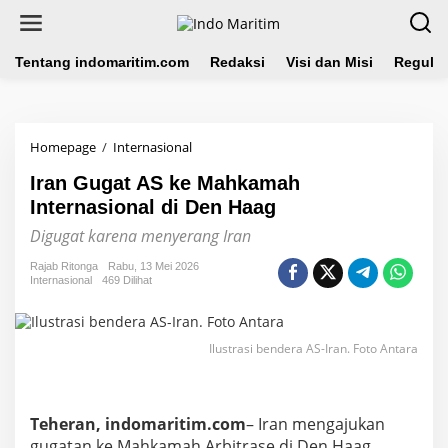
L
e
w
a
Tentang indomaritim.com
Redaksi
Visi dan Misi
Regulas
t
i
k
e
Homepage
/
Internasional
I
k
r
o
Iran Gugat AS ke Mahkamah
a
n
n
Internasional di Den Haag
t
G
e
Digugat karena menyerang Iran
u
n
g
Rajab Ritonga
Rabu, 13 Mei 2026
a
Internasional
469 Dilihat
t
A
S
k
Ilustrasi bendera AS-Iran. Foto Antara
e
M
a
h
Teheran, indomaritim.com
– Iran mengajukan
k
gugatan ke Mahkamah Arbitrase di Den Haag,