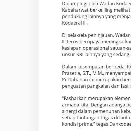
Didampingi oleh Wadan Kodaera
Kabaharwat berkeliling meliha
pendukung lainnya yang menjad
Kodaeral III.
Di sela-sela peninjauan, Wadan
III terus berupaya meningkat
kesiapan operasional satuan-sa
unsur KRI lainnya yang sedang s
Dalam kesempatan berbeda, Ko
Prasetia, S.T., M.M., menyamp
Pertahanan ini merupakan ben
penguatan pangkalan dan fasil
“Fasharkan merupakan elemen 
armada kita. Dengan adanya p
sinergi dalam pemenuhan kebut
setiap tantangan tugas di laut 
kondisi prima,” tegas Dankodaera