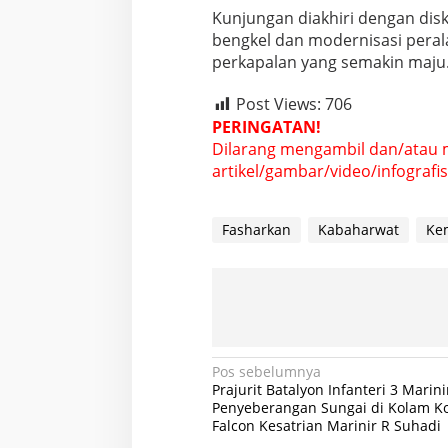
Kunjungan diakhiri dengan di
bengkel dan modernisasi peral
perkapalan yang semakin maju
Post Views:
706
PERINGATAN!
Dilarang mengambil dan/atau 
artikel/gambar/video/infografis 
Fasharkan
Kabaharwat
Ke
N
Pos sebelumnya
Prajurit Batalyon Infanteri 3 Marini
a
Penyeberangan Sungai di Kolam K
Falcon Kesatrian Marinir R Suhadi
v