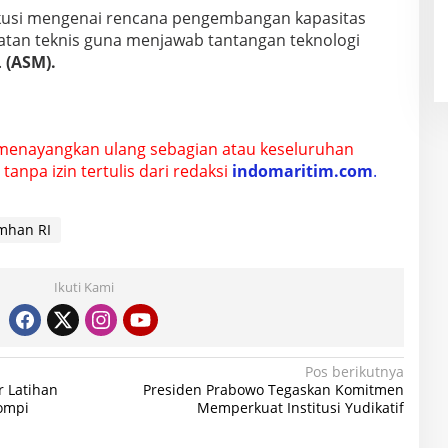
skusi mengenai rencana pengembangan kapasitas
atan teknis guna menjawab tantangan teknologi
.
(ASM).
menayangkan ulang sebagian atau keseluruhan
tanpa izin tertulis dari redaksi
indomaritim.com
.
mhan RI
Ikuti Kami
Pos berikutnya
r Latihan
Presiden Prabowo Tegaskan Komitmen
ompi
Memperkuat Institusi Yudikatif