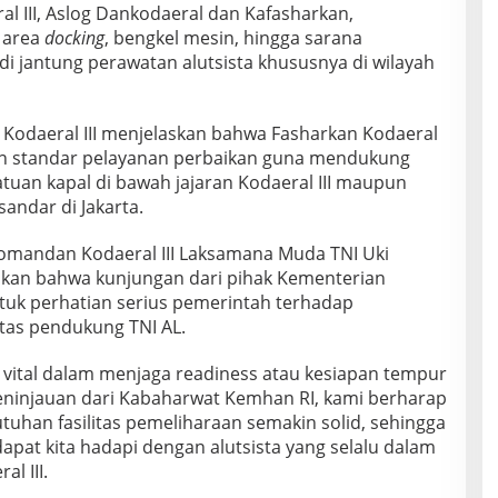
l III, Aslog Dankodaeral dan Kafasharkan,
t area
docking
, bengkel mesin, hingga sarana
i jantung perawatan alutsista khususnya di wilayah
 Kodaeral III menjelaskan bahwa Fasharkan Kodaeral
kan standar pelayanan perbaikan guna mendukung
tuan kapal di bawah jajaran Kodaeral III maupun
andar di Jakarta.
mandan Kodaeral III Laksamana Muda TNI Uki
aikan bahwa kunjungan dari pihak Kementerian
tuk perhatian serius pemerintah terhadap
itas pendukung TNI AL.
vital dalam menjaga readiness atau kesiapan tempur
eninjauan dari Kabaharwat Kemhan RI, kami berharap
uhan fasilitas pemeliharaan semakin solid, sehingga
dapat kita hadapi dengan alutsista yang selalu dalam
l III.