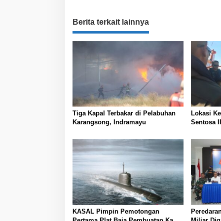
i
g
Berita terkait lainnya
a
s
i
p
o
s
Tiga Kapal Terbakar di Pelabuhan
Lokasi K
Karangsong, Indramayu
Sentosa II
KASAL Pimpin Pemotongan
Peredaran
Pertama Plat Baja Pembuatan Kapal
Miliar Di