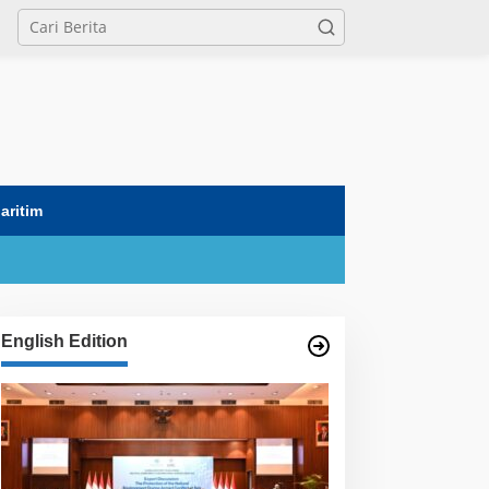
tutup
aritim
English Edition