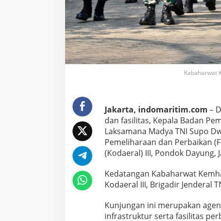
e
K
o
d
a
e
r
a
Kabaharwat Ke
l
I
I
I
Jakarta, indomaritim.com
– D
dan fasilitas, Kepala Badan P
Laksamana Madya TNI Supo Dwi 
Pemeliharaan dan Perbaikan (
(Kodaeral) III, Pondok Dayung, 
Kedatangan Kabaharwat Kemha
Kodaeral III, Brigadir Jenderal 
Kunjungan ini merupakan agend
infrastruktur serta fasilitas pe