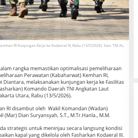
mhan RI Kunjungan Kerja ke Kodaeral III, Rabu (13/5/2026). foto: TNI AL.
alam rangka memastikan optimalisasi pemeliharaan
emeliharaan Perawatan (Kabaharwat) Kemhan RI,
Diantara, melaksanakan kunjungan kerja ke Fasilitas
Fasharkan) Komando Daerah TNI Angkatan Laut
Jakarta Utara, Rabu (13/5/2026).
n RI disambut oleh Wakil Komandan (Wadan)
TNI (Mar) Dian Suryansyah, S.T., M.Tr.Hanla., M.M.
a strategis untuk meninjau secara langsung kondisi
rbaikan kapal yang dikelola oleh Fasharkan Kodaeral III.