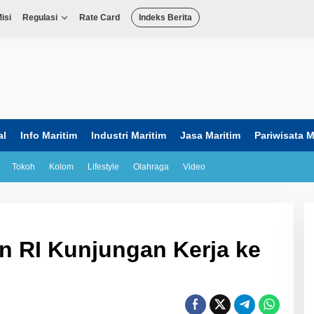
isi
Regulasi
Rate Card
Indeks Berita
al
Info Maritim
Industri Maritim
Jasa Maritim
Pariwisata M
Tokoh
Kolom
Lifestyle
Olahraga
Video
 RI Kunjungan Kerja ke