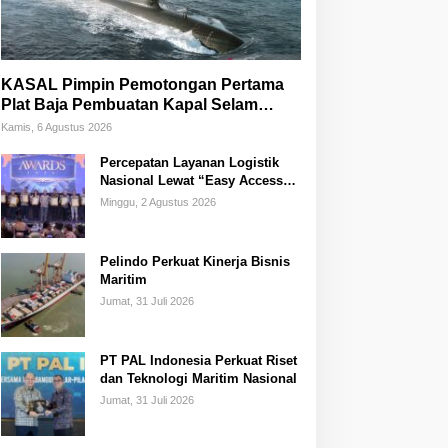
KASAL Pimpin Pemotongan Pertama
Plat Baja Pembuatan Kapal Selam
Scorpene
Kamis, 6 Agustus 2026
Percepatan Layanan Logistik
Nasional Lewat “Easy Access
Zone Integration”
Minggu, 2 Agustus 2026
Pelindo Perkuat Kinerja Bisnis
Maritim
Jumat, 31 Juli 2026
PT PAL Indonesia Perkuat Riset
dan Teknologi Maritim Nasional
Jumat, 31 Juli 2026