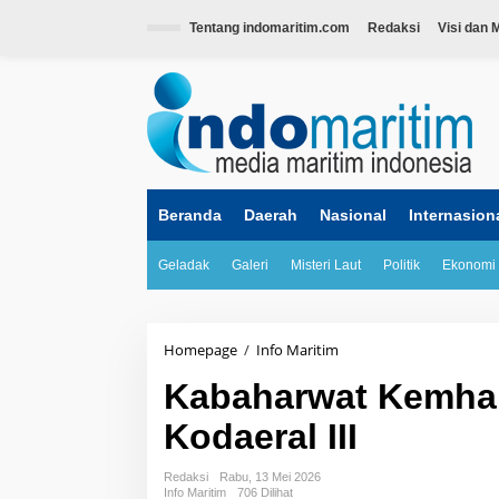
L
e
Tentang indomaritim.com
Redaksi
Visi dan M
w
a
tutup
t
i
k
e
k
o
n
Beranda
Daerah
Nasional
Internasion
t
e
Geladak
Galeri
Misteri Laut
Politik
Ekonomi
n
Homepage
/
Info Maritim
K
a
Kabaharwat Kemhan
b
a
Kodaeral III
h
a
r
Redaksi
Rabu, 13 Mei 2026
w
Info Maritim
706 Dilihat