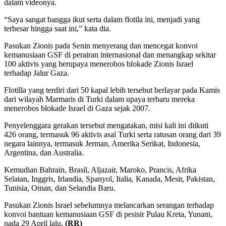
dalam videonya.
“Saya sangat bangga ikut serta dalam flotila ini, menjadi yang
terbesar hingga saat ini,” kata dia.
Pasukan Zionis pada Senin menyerang dan mencegat konvoi
kemanusiaan GSF di perairan internasional dan menangkap sekitar
100 aktivis yang berupaya menerobos blokade Zionis Israel
terhadap Jalur Gaza.
Flotilla yang terdiri dari 50 kapal lebih tersebut berlayar pada Kamis
dari wilayah Marmaris di Turki dalam upaya terbaru mereka
menerobos blokade Israel di Gaza sejak 2007.
Penyelenggara gerakan tersebut mengatakan, misi kali ini diikuti
426 orang, termasuk 96 aktivis asal Turki serta ratusan orang dari 39
negara lainnya, termasuk Jerman, Amerika Serikat, Indonesia,
Argentina, dan Australia.
Kemudian Bahrain, Brasil, Aljazair, Maroko, Prancis, Afrika
Selatan, Inggris, Irlandia, Spanyol, Italia, Kanada, Mesir, Pakistan,
Tunisia, Oman, dan Selandia Baru.
Pasukan Zionis Israel sebelumnya melancarkan serangan terhadap
konvoi bantuan kemanusiaan GSF di pesisir Pulau Kreta, Yunani,
pada 29 April lalu.
(RR)