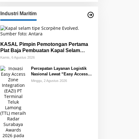
Industri Maritim
KASAL Pimpin Pemotongan Pertama
Plat Baja Pembuatan Kapal Selam
Scorpene
Kamis, 6 Agustus 2026
Percepatan Layanan Logistik
Nasional Lewat “Easy Access
Zone Integration”
Minggu, 2 Agustus 2026