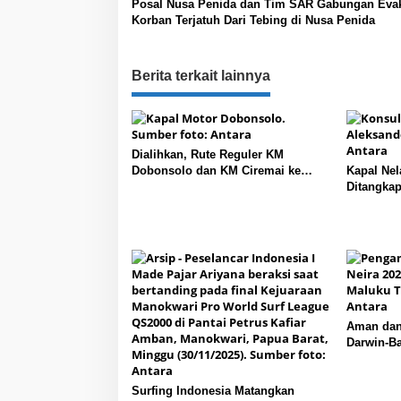
Posal Nusa Penida dan Tim SAR Gabungan Eva
a
Korban Terjatuh Dari Tebing di Nusa Penida
s
i
Berita terkait lainnya
p
o
s
Dialihkan, Rute Reguler KM
Dobonsolo dan KM Ciremai ke
Kapal Nel
Nabire, Papua Tengah
Ditangkap
Aman dan
Darwin-Ba
Kepulaua
Surfing Indonesia Matangkan