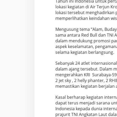
Tahun ini Indonesia untuk per
i
lokasi kegiatan di Air Terjun K
f
lokasi tersebut menghadirkan
f
D
memperlihatkan keindahan wisa
i
v
Mengusung tema “Alam, Budaya, 
i
sama antara Red Bull dan TNI
n
dalam mendukung promosi pari
g
W
aspek keselamatan, pengamanan
o
selama kegiatan berlangsung.
r
l
Sebanyak 24 atlet internasional
d
dalam ajang tersebut. Dalam 
S
e
mengerahkan KRI Surabaya-591,
r
2 jet sky , 2 helly phanter, 2 
i
memastikan kegiatan berjalan 
e
s
Kasal berharap kegiatan interna
2
0
dapat terus menjadi sarana un
2
Indonesia kepada dunia intern
6
prajurit TNI Angkatan Laut da
d