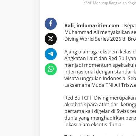
KSAL Menutup Rangkaian Kegiat
a
n
g
k
Bali, indomaritim.com
– Kepal
a
i
Muhammad Ali menyaksikan seka
a
Diving World Series 2026 di Bro
n
K
Ajang olahraga ekstrem kelas d
e
Angkatan Laut dan Red Bull yan
g
i
menjadi momentum spektakule
a
internasional dengan standar k
t
wisata unggulan Indonesia. Se
a
Laksamana Muda TNI Ali Triswa
n
R
e
Red Bull Cliff Diving merupaka
d
akrobatik para atlet dari ketin
B
pertama kali digelar di Swiss 
u
dunia yang menghadirkan perpa
l
l
lokasi alam eksotis dunia.
C
l