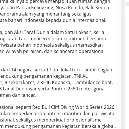
tama kalinya dipercaya menjadi tuan rumah dengan
roya dan Pantai Kelingking, Nusa Penida, Bali. Kedua
 panorama alam yang menantang sekaligus
ta bahari Indonesia kepada dunia internasional.
dan Aksi Taraf Dunia dalam Satu Lokasi”, kerja
 Angkatan Laut mencerminkan komitmen bersama
wisata bahari Indonesia sekaligus memastikan
 wilayah perairan, dan kelancaran operasional
 dari 14 negara serta 17 tim lokal turut ambil bagian
mendukung pengamanan kegiatan, TNI AL
 8 sekoci karet, 2 RHIB Kopaska, 1 ambulance boat,
RHIB Lanal Denpasar serta Ponton 2×50 meter guna
aman dan lancar.
sional seperti Red Bull Cliff Diving World Series 2026
tuk memperkenalkan potensi maritim dan pariwisata
asional, sekaligus memperkuat profesionalisme
lam mendukung pengamanan kegiatan berskala global.