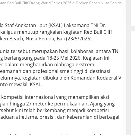
an Red Bull Cliff Diving World Series 2026 di Broken Beach Nusa Penida
a Staf Angkatan Laut (KSAL) Laksamana TNI Dr.
ligus menutup rangkaian kegiatan Red Bull Cliff
ken Beach, Nusa Penida, Bali (23/5/2026).
unia tersebut merupakan hasil kolaborasi antara TNI
g berlangsung pada 18-25 Mei 2026. Kegiatan ini
r dalam menghadirkan olahraga ekstrem
eamanan dan profesionalisme tinggi di destinasi
belumnya, kegiatan dibuka oleh Komandan Kodaeral V
nto mewakili KSAL.
n kompetisi internasional yang menampilkan aksi
ggian hingga 27 meter ke permukaan air. Ajang yang
tersebut kini telah berkembang menjadi kompetisi
duan atletisme, presisi, dan keberanian di berbagai