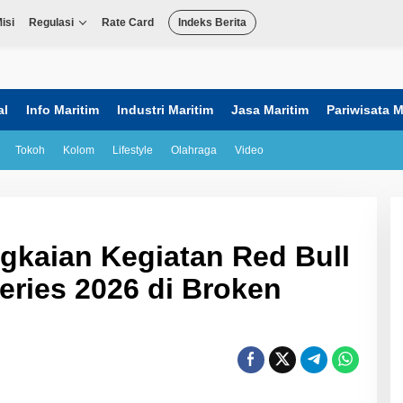
isi
Regulasi
Rate Card
Indeks Berita
al
Info Maritim
Industri Maritim
Jasa Maritim
Pariwisata M
Tokoh
Kolom
Lifestyle
Olahraga
Video
kaian Kegiatan Red Bull
Series 2026 di Broken