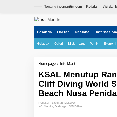
L
e
Tentang indomaritim.com
Redaksi
Visi dan M
w
a
tutup
t
i
k
Beranda
Daerah
Nasional
Internasion
e
k
Geladak
Galeri
Misteri Laut
Politik
Ekonomi
o
n
t
e
n
Homepage
/
Info Maritim
K
S
KSAL Menutup Rang
A
L
Cliff Diving World 
M
e
Beach Nusa Penida
n
u
t
Redaksi
Sabtu, 23 Mei 2026
u
Info Maritim
,
Olahraga
545 Dilihat
p
R