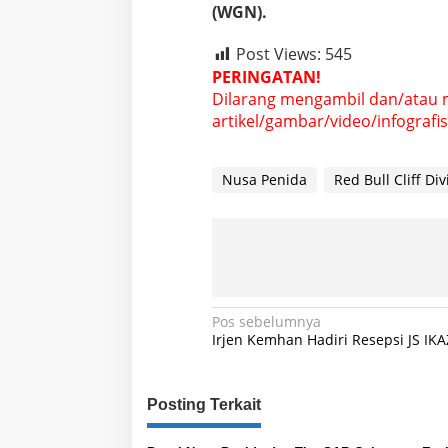
(WGN).
i
B
r
Post Views:
545
o
PERINGATAN!
k
Dilarang mengambil dan/atau 
e
artikel/gambar/video/infografis 
n
B
e
a
Nusa Penida
Red Bull Cliff Di
c
h
N
u
s
a
P
N
Pos sebelumnya
e
Irjen Kemhan Hadiri Resepsi JS IK
n
a
i
d
v
a
Posting Terkait
i
g