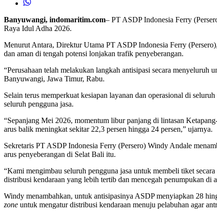
Banyuwangi, indomaritim.com
– PT ASDP Indonesia Ferry (Perser
Raya Idul Adha 2026.
Menurut Antara, Direktur Utama PT ASDP Indonesia Ferry (Persero), 
dan aman di tengah potensi lonjakan trafik penyeberangan.
“Perusahaan telah melakukan langkah antisipasi secara menyeluruh u
Banyuwangi, Jawa Timur, Rabu.
Selain terus memperkuat kesiapan layanan dan operasional di seluru
seluruh pengguna jasa.
“Sepanjang Mei 2026, momentum libur panjang di lintasan Ketapang-G
arus balik meningkat sekitar 22,3 persen hingga 24 persen,” ujarnya.
Sekretaris PT ASDP Indonesia Ferry (Persero) Windy Andale menamb
arus penyeberangan di Selat Bali itu.
“Kami mengimbau seluruh pengguna jasa untuk membeli tiket secara ma
distribusi kendaraan yang lebih tertib dan mencegah penumpukan di a
Windy menambahkan, untuk antisipasinya ASDP menyiapkan 28 hingga
zone
untuk mengatur distribusi kendaraan menuju pelabuhan agar antre