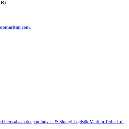
RR)
ndomaritim.com
.