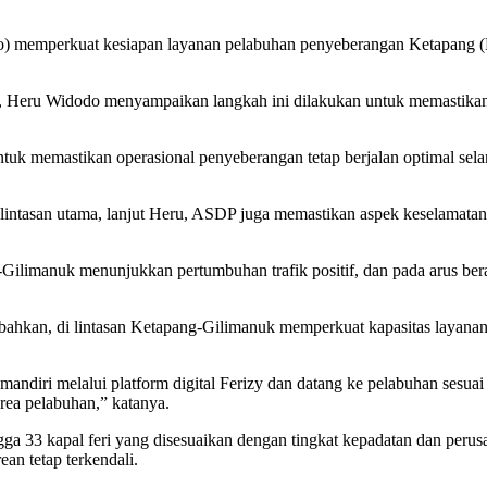
o) memperkuat kesiapan layanan pelabuhan penyeberangan Ketapang 
Heru Widodo menyampaikan langkah ini dilakukan untuk memastikan arus
ntuk memastikan operasional penyeberangan tetap berjalan optimal sela
h lintasan utama, lanjut Heru, ASDP juga memastikan aspek keselamata
ilimanuk menunjukkan pertumbuhan trafik positif, dan pada arus bera
ahkan, di lintasan Ketapang-Gilimanuk memperkuat kapasitas layana
ndiri melalui platform digital Ferizy dan datang ke pelabuhan sesuai
rea pelabuhan,” katanya.
 33 kapal feri yang disesuaikan dengan tingkat kepadatan dan peru
an tetap terkendali.