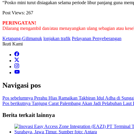
“Posko mini turut disiagakan selama periode libur panjang guna mem
Post Views:
267
PERINGATAN!
Dilarang mengambil dan/atau menayangkan ulang sebagian atau keseluru
Ketapang-Gilimanuk
lonjakan trafik
Pelayanan Penyeberangan
Ikuti Kami
Navigasi pos
Pos sebelumnya
Perahu Hias Ramaikan Takbiran Idul Adha di Sunga
Pos berikutnya
Tanjung Carat Palembang Akan Jadi Pelabuhan Laut
Berita terkait lainnya