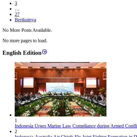
3
…
27
Berikutnya
No More Posts Available.
No more pages to load.
English Edition
1
Indonesia Urges Marine Law Compliance during Armed Confli
2
Indonesia-Australia Air Chiefs Fly Joint Fighter Formation in 