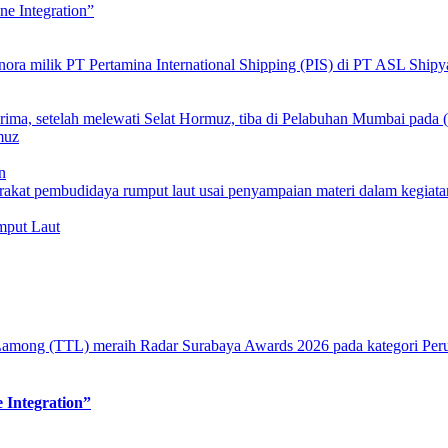
e Integration”
muz
n
mput Laut
 Integration”