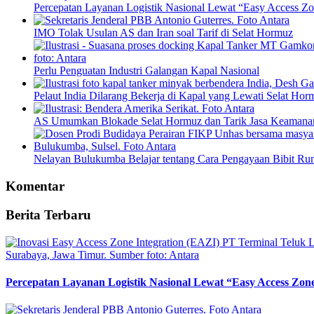
Percepatan Layanan Logistik Nasional Lewat “Easy Access Zon
IMO Tolak Usulan AS dan Iran soal Tarif di Selat Hormuz
Perlu Penguatan Industri Galangan Kapal Nasional
Pelaut India Dilarang Bekerja di Kapal yang Lewati Selat Hor
AS Umumkan Blokade Selat Hormuz dan Tarik Jasa Keamana
Nelayan Bulukumba Belajar tentang Cara Pengayaan Bibit Ru
Komentar
Berita Terbaru
Percepatan Layanan Logistik Nasional Lewat “Easy Access Zone