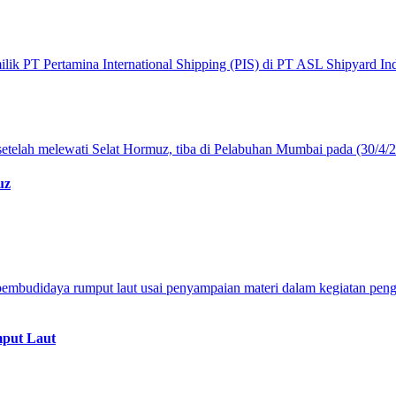
uz
mput Laut