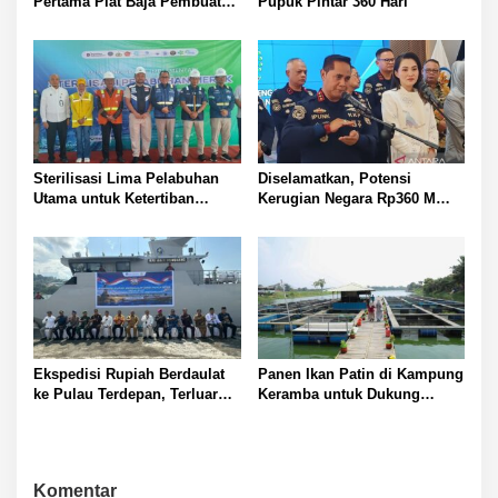
Pertama Plat Baja Pembuatan
Pupuk Pintar 360 Hari
Kapal Selam Scorpene
Sterilisasi Lima Pelabuhan
Diselamatkan, Potensi
Utama untuk Ketertiban
Kerugian Negara Rp360 M
Operasional
dari Illegal Fishing
Ekspedisi Rupiah Berdaulat
Panen Ikan Patin di Kampung
ke Pulau Terdepan, Terluar
Keramba untuk Dukung
dan Terpencil di Papua
Ekonomi
Komentar