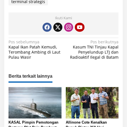
terminal strategis
Ikuti Kami
N
Pos sebelumnya
Pos berikutnya
Kapal Ikan Patah Kemudi,
Kasum TNI Tinjau Kapal
a
Terombang Ambing di Laut
Penyelundup LTJ dan
Pulau Wasir
Radioaktif Ilegal di Batam
v
i
g
Berita terkait lainnya
a
s
i
p
o
s
KASAL Pimpin Pemotongan
Allinone Cote Kenalkan