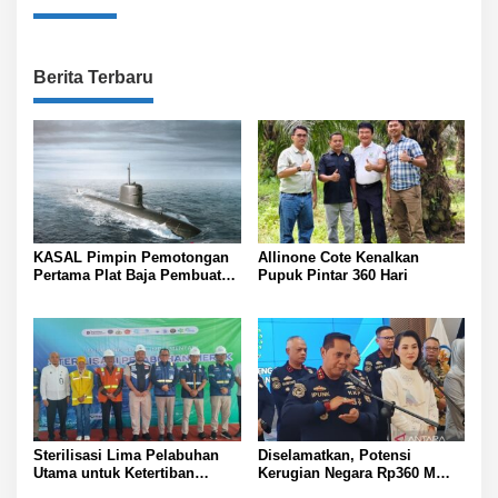
Berita Terbaru
KASAL Pimpin Pemotongan
Allinone Cote Kenalkan
Pertama Plat Baja Pembuatan
Pupuk Pintar 360 Hari
Kapal Selam Scorpene
Sterilisasi Lima Pelabuhan
Diselamatkan, Potensi
Utama untuk Ketertiban
Kerugian Negara Rp360 M
Operasional
dari Illegal Fishing