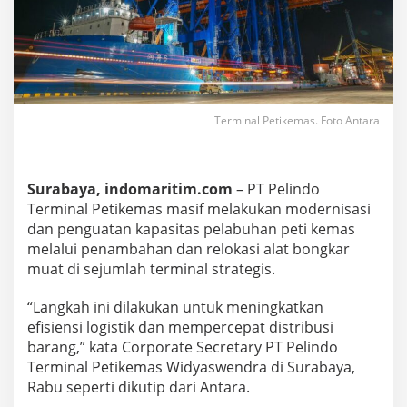
a
s
i
f
L
a
k
u
Terminal Petikemas. Foto Antara
k
a
n
M
Surabaya, indomaritim.com
– PT Pelindo
o
Terminal Petikemas masif melakukan modernisasi
d
dan penguatan kapasitas pelabuhan peti kemas
e
melalui penambahan dan relokasi alat bongkar
r
n
muat di sejumlah terminal strategis.
i
s
“Langkah ini dilakukan untuk meningkatkan
a
efisiensi logistik dan mempercepat distribusi
s
barang,” kata Corporate Secretary PT Pelindo
i
P
Terminal Petikemas Widyaswendra di Surabaya,
e
Rabu seperti dikutip dari Antara.
l