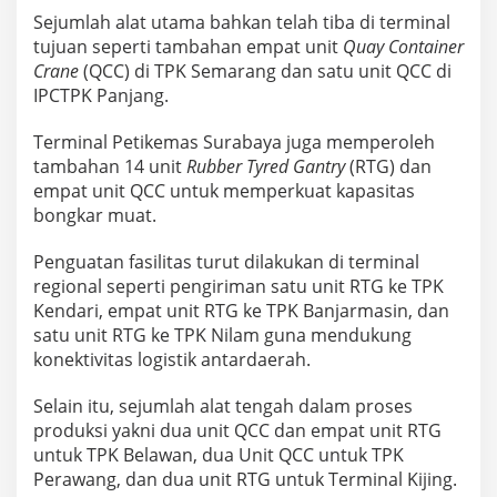
a
Sejumlah alat utama bahkan telah tiba di terminal
b
tujuan seperti tambahan empat unit
Quay Container
u
h
Crane
(QCC) di TPK Semarang dan satu unit QCC di
a
IPCTPK Panjang.
n
Terminal Petikemas Surabaya juga memperoleh
tambahan 14 unit
Rubber Tyred Gantry
(RTG) dan
empat unit QCC untuk memperkuat kapasitas
bongkar muat.
Penguatan fasilitas turut dilakukan di terminal
regional seperti pengiriman satu unit RTG ke TPK
Kendari, empat unit RTG ke TPK Banjarmasin, dan
satu unit RTG ke TPK Nilam guna mendukung
konektivitas logistik antardaerah.
Selain itu, sejumlah alat tengah dalam proses
produksi yakni dua unit QCC dan empat unit RTG
untuk TPK Belawan, dua Unit QCC untuk TPK
Perawang, dan dua unit RTG untuk Terminal Kijing.