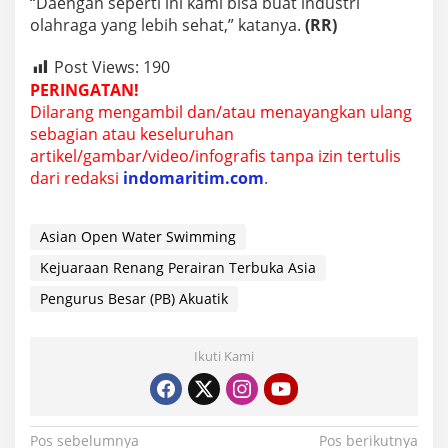
“Daengan seperti ini kami bisa buat industri
olahraga yang lebih sehat,” katanya.
(RR)
Post Views:
190
PERINGATAN!
Dilarang mengambil dan/atau menayangkan ulang
sebagian atau keseluruhan
artikel/gambar/video/infografis tanpa izin tertulis
dari redaksi
indomaritim.com
.
Asian Open Water Swimming
Kejuaraan Renang Perairan Terbuka Asia
Pengurus Besar (PB) Akuatik
Ikuti Kami
N
Pos sebelumnya
Pos berikutnya