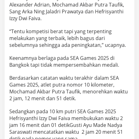
a
Alexander Adrian, Mochamad Akbar Putra Taufik,
r
Sang Arka Ning Jaladri Prawatya dan Hefrisyanthi
a
Izzy Dwi Faiva.
a
n
R
“Tentu kompetisi berat tapi yang terpenting
e
melakukan yang terbaik, lebih bagus dari
n
sebelumnya sehingga ada peningkatan,” ucapnya.
a
n
Keenamnya berlaga pada SEA Games 2025 di
g
P
Bangkok tapi tidak mempersembahkan medali.
e
r
Berdasarkan catatan waktu terakhir dalam SEA
a
Games 2025, atlet putra nomor 10 kilometer,
i
Mochamad Akbar Putra Taufik, menorehkan waktu
r
a
2 jam, 12 menit dan 51 detik.
n
T
Sedangkan pada 10 km putri SEA Games 2025
e
Hefrisyanthi Izzy Dwi Faiva membukukan waktu 2
r
jam 16 menit dan 01 detikGusti Ayu Made Nadya
b
u
Saraswati mencatatkan waktu 2 jam 20 menit 51
k
detik pada nomor yang sama.