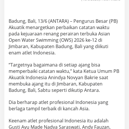
n
g
i
n
Badung, Bali, 13/6 (ANTARA) – Pengurus Besar (PB)
P
Akuatik menargetkan perbaikan catatan waktu
e
r
pada kejuaraan renang perairan terbuka Asian
b
Open Water Swimming (OWS) 2026 ke-12 di
a
Jimbaran, Kabupaten Badung, Bali yang diikuti
i
enam atlet Indonesia.
k
i
R
“Targetnya bagaimana di setiap ajang bisa
e
memperbaiki catatan waktu,” kata Ketua Umum PB
k
Akuatik Indonesia Anindya Novyan Bakrie saat
o
membuka ajang itu di Jimbaran, Kabupaten
r
Badung, Bali, Sabtu seperti dikutip Antara.
p
a
d
Dia berharap atlet profesional Indonesia yang
a
berlaga tampil terbaik di kancah Asia.
K
e
Keenam atlet profesional Indonesia itu adalah
j
u
Gusti Ayu Made Nadya Saraswati, Andy Fauzan,