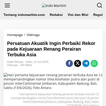
L
e
w
a
Tentang indomaritim.com
Redaksi
Visi dan Misi
Regulas
t
i
k
e
Homepage
/
Olahraga
P
k
e
o
Persatuan Akuatik Ingin Perbaiki Rekor
r
n
s
pada Kejuaraan Renang Perairan
t
a
e
Terbuka Asia
t
n
u
Rajab Ritonga
Sabtu, 13 Juni 2026
a
Olahraga
190 Dilihat
n
A
k
u
a
t
Hari pertama kejuaraan renang perairan terbuka Asia ke-12
i
mempertandingkan nomor lima kilometer putra dan putri di pesisir
k
InterContinental Jimbaran, Kabupaten Badung, Bali, Sabtu
I
(13/6/2026). Foto Antara