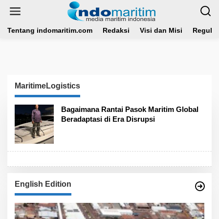
L
e
w
a
Tentang indomaritim.com
Redaksi
Visi dan Misi
Regulas
t
i
k
e
k
o
MaritimeLogistics
n
t
e
Bagaimana Rantai Pasok Maritim Global
n
Beradaptasi di Era Disrupsi
English Edition