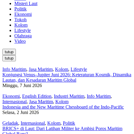
Misteri Laut
Politik
Ekonomi
Tokoh
Kolom
Lifestyle
Olahraga
Video
tutup
tutup
Info Maritim
,
Jasa Maritim
,
Kolom
,
Lifestyle
Konjungsi Venus–Jupiter Juni 2026: Keteraturan Kosmik, Dinamika
Lautan, dan Kesadaran Maritim Global
Minggu, 7 Juni 2026
Ekonomi
,
English Edition
,
Industri Maritim
,
Info Maritim
,
Internasional
,
Jasa Maritim
,
Kolom
Indonesia and the New Maritime Chessboard of the Indo-Pacific
Selasa, 2 Juni 2026
Geladak
,
Internasional
,
Kolom
,
Politik
BRICS+ di Laut: Dari Latihan Militer ke Ambisi Poros Maritim
Global Baru?