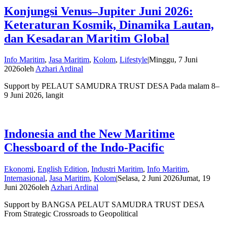
Konjungsi Venus–Jupiter Juni 2026:
Keteraturan Kosmik, Dinamika Lautan,
dan Kesadaran Maritim Global
Info Maritim
,
Jasa Maritim
,
Kolom
,
Lifestyle
|
Minggu, 7 Juni
2026
oleh
Azhari Ardinal
Support by PELAUT SAMUDRA TRUST DESA Pada malam 8–
9 Juni 2026, langit
Indonesia and the New Maritime
Chessboard of the Indo-Pacific
Ekonomi
,
English Edition
,
Industri Maritim
,
Info Maritim
,
Internasional
,
Jasa Maritim
,
Kolom
|
Selasa, 2 Juni 2026
Jumat, 19
Juni 2026
oleh
Azhari Ardinal
Support by BANGSA PELAUT SAMUDRA TRUST DESA
From Strategic Crossroads to Geopolitical