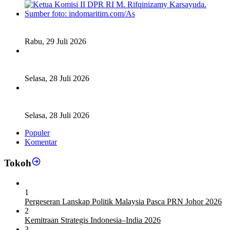
Fiskal Daerah Urgen Dibahas, Komisi II DPR akan Gelar
RDP Meski Masa Reses
Rabu, 29 Juli 2026
Ketua DPD RI Sambut Baik Skema Top Up Anggaran bagi
Daerah
Selasa, 28 Juli 2026
Legislator Komisi XI DPR RI: Pengganti Perry Warjiyo
Wajib Jaga Independensi BI
Selasa, 28 Juli 2026
Populer
Komentar
Tokoh
1
Pergeseran Lanskap Politik Malaysia Pasca PRN Johor 2026
2
Kemitraan Strategis Indonesia–India 2026
3