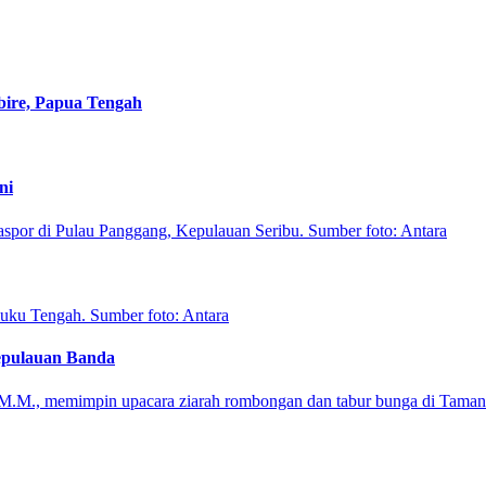
bire, Papua Tengah
ni
epulauan Banda