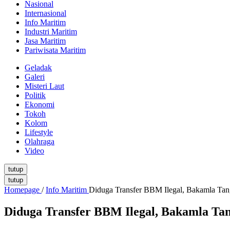
Nasional
Internasional
Info Maritim
Industri Maritim
Jasa Maritim
Pariwisata Maritim
Geladak
Galeri
Misteri Laut
Politik
Ekonomi
Tokoh
Kolom
Lifestyle
Olahraga
Video
tutup
tutup
Homepage
/
Info Maritim
Diduga Transfer BBM Ilegal, Bakamla Tang
Diduga Transfer BBM Ilegal, Bakamla Tan