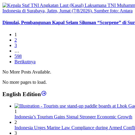
Dimulai, Pembangunan Kapal Selam Siluman “Scorpene” di Su
1
2
3
…
598
Berikutnya
No More Posts Available.
No more pages to load.
English Edition
1
Indonesia’s Tourism Gains Signal Stronger Economic Growth
2
Indonesia Urges Marine Law Compliance during Armed Confli
3