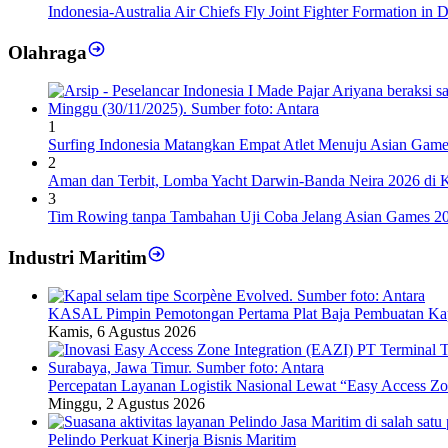
Indonesia-Australia Air Chiefs Fly Joint Fighter Formation in 
Olahraga
1
Surfing Indonesia Matangkan Empat Atlet Menuju Asian Gam
2
Aman dan Terbit, Lomba Yacht Darwin-Banda Neira 2026 di 
3
Tim Rowing tanpa Tambahan Uji Coba Jelang Asian Games 2
Industri Maritim
KASAL Pimpin Pemotongan Pertama Plat Baja Pembuatan Ka
Kamis, 6 Agustus 2026
Percepatan Layanan Logistik Nasional Lewat “Easy Access Zon
Minggu, 2 Agustus 2026
Pelindo Perkuat Kinerja Bisnis Maritim