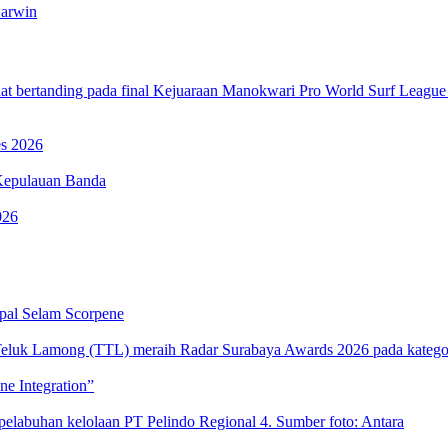
Darwin
es 2026
Kepulauan Banda
026
pal Selam Scorpene
e Integration”