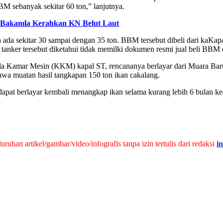
BBM sebanyak sekitar 60 ton,” lanjutnya.
 Bakamla Kerahkan KN Belut Laut
ih ada sekitar 30 sampai dengan 35 ton. BBM tersebut dibeli dari ka
 tanker tersebut diketahui tidak memilki dokumen resmi jual beli BBM 
la Kamar Mesin (KKM) kapal ST, rencananya berlayar dari Muara Baru 
awa muatan hasil tangkapan 150 ton ikan cakalang.
apat berlayar kembali menangkap ikan selama kurang lebih 6 bulan ke
han artikel/gambar/video/infografis tanpa izin tertulis dari redaksi
i