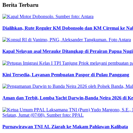
Berita Terbaru
Dialihkan, Rute Reguler KM Dobonsolo dan KM Ciremai ke Na
Kapal Nelayan asal Merauke Ditangkap di Perairan Papua Nugi
Kini Tersedia, Layanan Pembuatan Paspor di Pulau Panggang
Aman dan Terbit, Lomba Yacht Darwin-Banda Neira 2026 di K
Purnawirawan TNI AL Ziarah ke Makam Pahlawan Kalibata