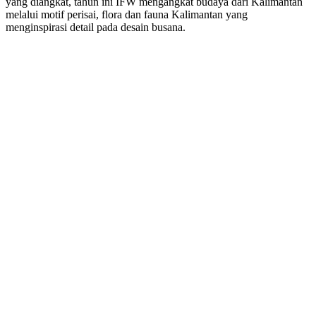
yang diangkat, tahun ini IFW mengangkat budaya dari Kalimantan
melalui motif perisai, flora dan fauna Kalimantan yang
menginspirasi detail pada desain busana.