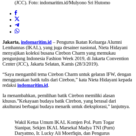
(JCC). Foto: indomaritim.id/Mulyono Sri Hutomo
Jakarta,
indomaritim.id
– Pengurus Ikatan Keluarga Alumni
Lemhannas (IKAL), yang juga desainer nasional, Nieta Hidayani
menyajikan koleksi busana Cirebon Charm yang memukau
pengunjung Indonesia Fashion Week 2019, di Jakarta Convention
Center (JCC), Jakarta Selatan, Kamis (28/3/2019).
“Saya mengambil tema Cirebon Charm untuk gelaran IFW, dengan
menggunakan batik tulis dari Cirebon,” kata Nieta Hidayani kepada
redaksi
indomaritim.id
.
Ia menambahkan, pemilihan batik Cirebon memiliki alasan
khusus.”Kekayaan budaya batik Cirebon, yang berasal dari
akulturasi berbagai budaya menarik untuk dieksplorasi,” lanjutnya.
Wakil Ketua Umum IKAL Komjen Pol. Purn Togar
Sianipar, Sekjen IKAL Marsekal Madya TNI (Purn)
Daryatmo, Ir. Lucky Ali Moerfiqin, dan Pengurus