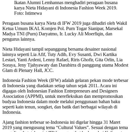
Ikatan Alumni Lemhannas menghadiri peragaan busana
karya Nieta Hidayani di Indonesia Fashion Week 2019.
Foto: Istimewa
Peragaan busana karya Nieta di IFW 2019 juga dihadiri oleh Wakil
Ketua Umum IKAL Komjen Pol. Purn Togar Sianipar, Marsekal
Madya TNI (Purn) Daryatmo, Ir. Lucky Ali Moerfiqin, dan
pengurus lainnya.
Nieta Hidayani tampil sepanggung bersama desainer nasional
lainnya seperti Lia Afif, Tuty Adib, Evy Susanti, Dwi Kartika
Lestari, Yanti Ardeni, Lenny Rafael, Riris Ghofir, Gita Orlin, Lia
Soraya, Jeny Tjahyawaty dan Darabirra di panggung utama Modest
Glam di Plenary Hall, JCC.
Indonesia Fashion Week (IFW) adalah gelaran pekan mode terbesar
di Indonesia yang diadakan setiap tahun sejak 2011. Acara ini
digagas oleh Indonesian Fashion Entrepreneurs and Designers
Association (APPMI), untuk merefleksikan dan mempromosikan
budyaa Indonesia dalam mode melalui penggunaan bahan baku
seperti kain tenun, songket, dan batik dari berbagai wilayah di
Indonesia.
Ajang fashion terbesar se-Indonesia ini digelar hingga 31 Maret
2019 yang mengusung tema “Cultural Values”. Sesuai dengan tema