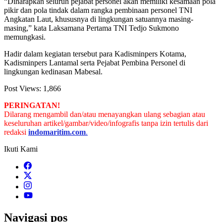
“Diharapkan seluruh pejabat personel akan memiliki kesamaan pola
pikir dan pola tindak dalam rangka pembinaan personel TNI
Angkatan Laut, khususnya di lingkungan satuannya masing-
masing,” kata Laksamana Pertama TNI Tedjo Sukmono
memungkasi.
Hadir dalam kegiatan tersebut para Kadisminpers Kotama,
Kadisminpers Lantamal serta Pejabat Pembina Personel di
lingkungan kedinasan Mabesal.
Post Views:
1,866
PERINGATAN!
Dilarang mengambil dan/atau menayangkan ulang sebagian atau
keseluruhan artikel/gambar/video/infografis tanpa izin tertulis dari
redaksi
indomaritim.com
.
Ikuti Kami
Navigasi pos