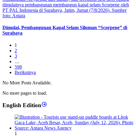
Dimulai, Pembangunan Kapal Selam Siluman “Scorpene” di
Surabaya
1
2
3
…
598
Berikutnya
No More Posts Available.
No more pages to load.
English Edition
1