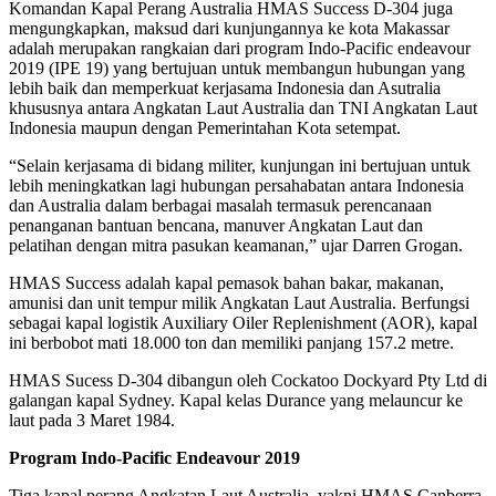
Komandan Kapal Perang Australia HMAS Success D-304 juga
mengungkapkan, maksud dari kunjungannya ke kota Makassar
adalah merupakan rangkaian dari program Indo-Pacific endeavour
2019 (IPE 19) yang bertujuan untuk membangun hubungan yang
lebih baik dan memperkuat kerjasama Indonesia dan Asutralia
khususnya antara Angkatan Laut Australia dan TNI Angkatan Laut
Indonesia maupun dengan Pemerintahan Kota setempat.
“Selain kerjasama di bidang militer, kunjungan ini bertujuan untuk
lebih meningkatkan lagi hubungan persahabatan antara Indonesia
dan Australia dalam berbagai masalah termasuk perencanaan
penanganan bantuan bencana, manuver Angkatan Laut dan
pelatihan dengan mitra pasukan keamanan,” ujar Darren Grogan.
HMAS Success adalah kapal pemasok bahan bakar, makanan,
amunisi dan unit tempur milik Angkatan Laut Australia. Berfungsi
sebagai kapal logistik Auxiliary Oiler Replenishment (AOR), kapal
ini berbobot mati 18.000 ton dan memiliki panjang 157.2 metre.
HMAS Sucess D-304 dibangun oleh Cockatoo Dockyard Pty Ltd di
galangan kapal Sydney. Kapal kelas Durance yang melauncur ke
laut pada 3 Maret 1984.
Program Indo-Pacific Endeavour 2019
Tiga kapal perang Angkatan Laut Australia, yakni HMAS Canberra,