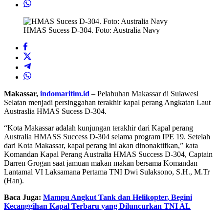
HMAS Sucess D-304. Foto: Australia Navy
Makassar,
indomaritim.id
– Pelabuhan Makassar di Sulawesi
Selatan menjadi persinggahan terakhir kapal perang Angkatan Laut
Austraslia HMAS Sucess D-304.
“Kota Makassar adalah kunjungan terakhir dari Kapal perang
Australia HMASS Success D-304 selama program IPE 19. Setelah
dari Kota Makassar, kapal perang ini akan dinonaktifkan,” kata
Komandan Kapal Perang Australia HMAS Success D-304, Captain
Darren Grogan saat jamuan makan makan bersama Komandan
Lantamal VI Laksamana Pertama TNI Dwi Sulaksono, S.H., M.Tr
(Han).
Baca Juga:
Mampu Angkut Tank dan Helikopter, Begini
Kecanggihan Kapal Terbaru yang Diluncurkan TNI AL