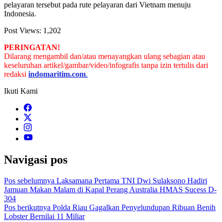
pelayaran tersebut pada rute pelayaran dari Vietnam menuju
Indonesia.
Post Views:
1,202
PERINGATAN!
Dilarang mengambil dan/atau menayangkan ulang sebagian atau
keseluruhan artikel/gambar/video/infografis tanpa izin tertulis dari
redaksi
indomaritim.com
.
Ikuti Kami
Navigasi pos
Pos sebelumnya
Laksamana Pertama TNI Dwi Sulaksono Hadiri
Jamuan Makan Malam di Kapal Perang Australia HMAS Sucess D-
304
Pos berikutnya
Polda Riau Gagalkan Penyelundupan Ribuan Benih
Lobster Bernilai 11 Miliar