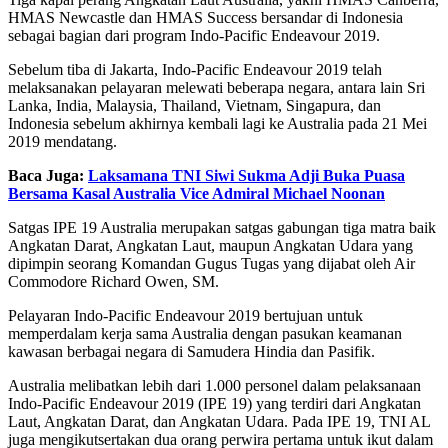
HMAS Newcastle dan HMAS Success bersandar di Indonesia
sebagai bagian dari program Indo-Pacific Endeavour 2019.
Sebelum tiba di Jakarta, Indo-Pacific Endeavour 2019 telah
melaksanakan pelayaran melewati beberapa negara, antara lain Sri
Lanka, India, Malaysia, Thailand, Vietnam, Singapura, dan
Indonesia sebelum akhirnya kembali lagi ke Australia pada 21 Mei
2019 mendatang.
Baca Juga:
Laksamana TNI Siwi Sukma Adji Buka Puasa
Bersama Kasal Australia Vice Admiral Michael Noonan
Satgas IPE 19 Australia merupakan satgas gabungan tiga matra baik
Angkatan Darat, Angkatan Laut, maupun Angkatan Udara yang
dipimpin seorang Komandan Gugus Tugas yang dijabat oleh Air
Commodore Richard Owen, SM.
Pelayaran Indo-Pacific Endeavour 2019 bertujuan untuk
memperdalam kerja sama Australia dengan pasukan keamanan
kawasan berbagai negara di Samudera Hindia dan Pasifik.
Australia melibatkan lebih dari 1.000 personel dalam pelaksanaan
Indo-Pacific Endeavour 2019 (IPE 19) yang terdiri dari Angkatan
Laut, Angkatan Darat, dan Angkatan Udara. Pada IPE 19, TNI AL
juga mengikutsertakan dua orang perwira pertama untuk ikut dalam