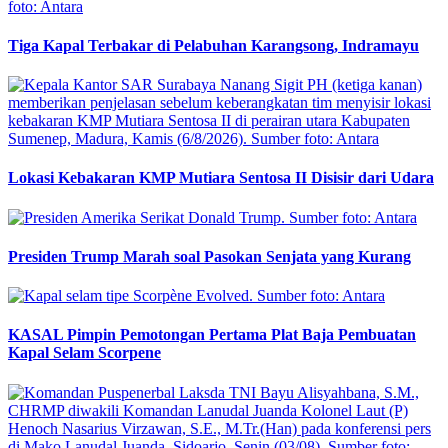
Tiga Kapal Terbakar di Pelabuhan Karangsong, Indramayu
Lokasi Kebakaran KMP Mutiara Sentosa II Disisir dari Udara
Presiden Trump Marah soal Pasokan Senjata yang Kurang
KASAL Pimpin Pemotongan Pertama Plat Baja Pembuatan
Kapal Selam Scorpene