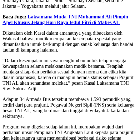
Surabaya Utara, Jakarta – Solo – Surabaya Selatan, serta rute
Jakarta – Yogyakarta melalui jalur Selatan.
Baca Juga:
Laksamana Muda TNI Muhammad Ali Pimpin
Apel Khusus Jelang Hari Raya Iedul Fitri di Mabes AL
Dikatakan oleh Kasal dalam amanatnya yang dibacakan oleh
Wakasal bahwa, mudik merupakan kesempatan spesial yang
dimanfaatkan untuk berkumpul dengan sanak keluarga dan handai
taulan di kampung halaman.
“Dalam kesempatan ini saya menghimbau untuk tetap menjaga
kewaspadaan selama melaksanakan mudik bersama. Tetaplah
menjaga sikap dan perilaku sesuai dengan norma dan etika kita
dalam organisasi, karena di manapun berada status sebagai Prajurit
TNI AL akan senantiasa melekat,” pesan Kasal Laksamana TNI
Siwi Sukma Adji.
Adapun 34 Armada Bus tersebut membawa 1.593 pemudik yang
terdiri dari para prajurit, Pegawai Negeri Sipil (PNS) serta keluarga
besar TNI AL, yang berdinas dan tinggal di wilayah Jakarta dan
sekitarnya.
Program yang digelar setiap tahun ini, merupakan wujud dari
perhatian unsur Pimpinan TNI Angkatan Laut kepada para prajurit
dan keluarganya guna mengantisipasi berbagai risiko selama