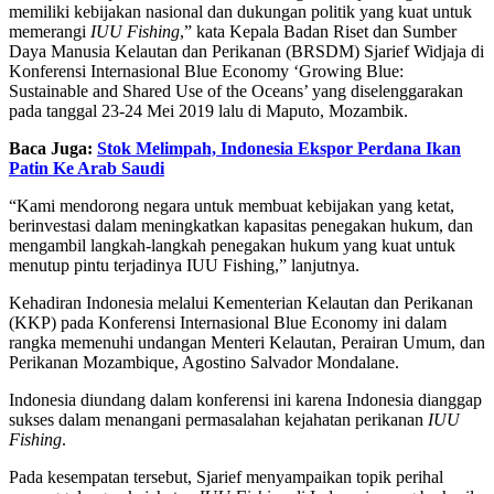
memiliki kebijakan nasional dan dukungan politik yang kuat untuk
memerangi
IUU Fishing
,” kata Kepala Badan Riset dan Sumber
Daya Manusia Kelautan dan Perikanan (BRSDM) Sjarief Widjaja di
Konferensi Internasional Blue Economy ‘Growing Blue:
Sustainable and Shared Use of the Oceans’ yang diselenggarakan
pada tanggal 23-24 Mei 2019 lalu di Maputo, Mozambik.
Baca Juga:
Stok Melimpah, Indonesia Ekspor Perdana Ikan
Patin Ke Arab Saudi
“Kami mendorong negara untuk membuat kebijakan yang ketat,
berinvestasi dalam meningkatkan kapasitas penegakan hukum, dan
mengambil langkah-langkah penegakan hukum yang kuat untuk
menutup pintu terjadinya IUU Fishing,” lanjutnya.
Kehadiran Indonesia melalui Kementerian Kelautan dan Perikanan
(KKP) pada Konferensi Internasional Blue Economy ini dalam
rangka memenuhi undangan Menteri Kelautan, Perairan Umum, dan
Perikanan Mozambique, Agostino Salvador Mondalane.
Indonesia diundang dalam konferensi ini karena Indonesia dianggap
sukses dalam menangani permasalahan kejahatan perikanan
IUU
Fishing
.
Pada kesempatan tersebut, Sjarief menyampaikan topik perihal