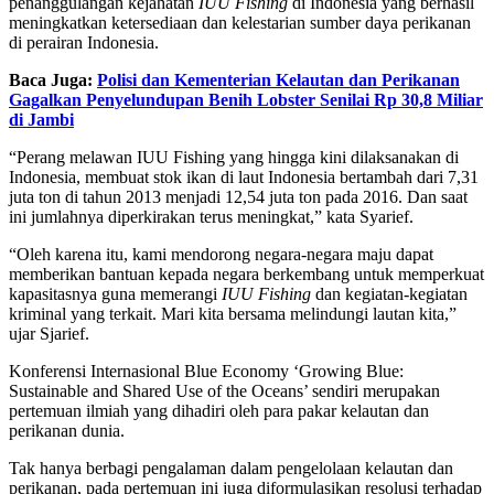
penanggulangan kejahatan
IUU Fishing
di Indonesia yang berhasil
meningkatkan ketersediaan dan kelestarian sumber daya perikanan
di perairan Indonesia.
Baca Juga:
Polisi dan Kementerian Kelautan dan Perikanan
Gagalkan Penyelundupan Benih Lobster Senilai Rp 30,8 Miliar
di Jambi
“Perang melawan IUU Fishing yang hingga kini dilaksanakan di
Indonesia, membuat stok ikan di laut Indonesia bertambah dari 7,31
juta ton di tahun 2013 menjadi 12,54 juta ton pada 2016. Dan saat
ini jumlahnya diperkirakan terus meningkat,” kata Syarief.
“Oleh karena itu, kami mendorong negara-negara maju dapat
memberikan bantuan kepada negara berkembang untuk memperkuat
kapasitasnya guna memerangi
IUU Fishing
dan kegiatan-kegiatan
kriminal yang terkait. Mari kita bersama melindungi lautan kita,”
ujar Sjarief.
Konferensi Internasional Blue Economy ‘Growing Blue:
Sustainable and Shared Use of the Oceans’ sendiri merupakan
pertemuan ilmiah yang dihadiri oleh para pakar kelautan dan
perikanan dunia.
Tak hanya berbagi pengalaman dalam pengelolaan kelautan dan
perikanan, pada pertemuan ini juga diformulasikan resolusi terhadap