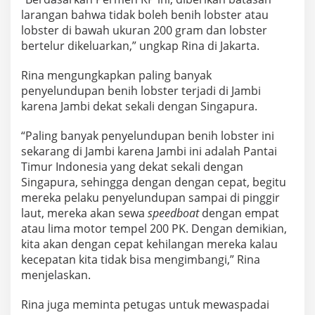
y
larangan bahwa tidak boleh benih lobster atau
e
lobster di bawah ukuran 200 gram dan lobster
l
u
bertelur dikeluarkan,” ungkap Rina di Jakarta.
n
d
Rina mengungkapkan paling banyak
u
penyelundupan benih lobster terjadi di Jambi
p
karena Jambi dekat sekali dengan Singapura.
a
n
H
“Paling banyak penyelundupan benih lobster ini
a
sekarang di Jambi karena Jambi ini adalah Pantai
s
Timur Indonesia yang dekat sekali dengan
i
Singapura, sehingga dengan dengan cepat, begitu
l
L
mereka pelaku penyelundupan sampai di pinggir
a
laut, mereka akan sewa
speedboat
dengan empat
u
atau lima motor tempel 200 PK. Dengan demikian,
t
kita akan dengan cepat kehilangan mereka kalau
I
kecepatan kita tidak bisa mengimbangi,” Rina
n
d
menjelaskan.
o
n
Rina juga meminta petugas untuk mewaspadai
e