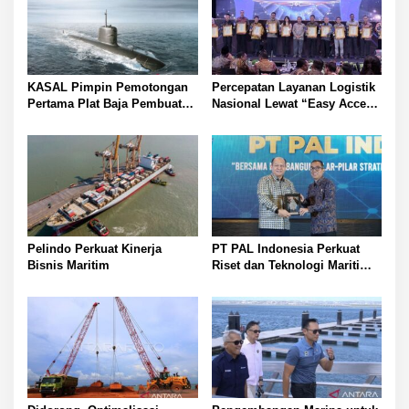
p
o
s
KASAL Pimpin Pemotongan
Percepatan Layanan Logistik
Pertama Plat Baja Pembuatan
Nasional Lewat “Easy Access
Kapal Selam Scorpene
Zone Integration”
Pelindo Perkuat Kinerja
PT PAL Indonesia Perkuat
Bisnis Maritim
Riset dan Teknologi Maritim
Nasional