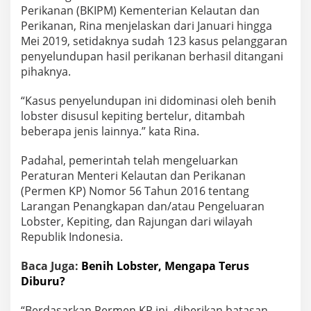
p
Perikanan (BKIPM) Kementerian Kelautan dan
i
Perikanan, Rina menjelaskan dari Januari hingga
t
Mei 2019, setidaknya sudah 123 kasus pelanggaran
i
n
penyelundupan hasil perikanan berhasil ditangani
g
pihaknya.
B
e
“Kasus penyelundupan ini didominasi oleh benih
r
lobster disusul kepiting bertelur, ditambah
t
e
beberapa jenis lainnya.” kata Rina.
l
u
Padahal, pemerintah telah mengeluarkan
r
Peraturan Menteri Kelautan dan Perikanan
D
(Permen KP) Nomor 56 Tahun 2016 tentang
o
m
Larangan Penangkapan dan/atau Pengeluaran
i
Lobster, Kepiting, dan Rajungan dari wilayah
n
Republik Indonesia.
a
s
Baca Juga:
Benih Lobster, Mengapa Terus
i
P
Diburu?
e
n
“Berdasarkan Permen KP ini, diberikan batasan