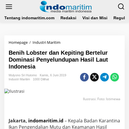
L
e
w
a
Tentang indomaritim.com
Redaksi
Visi dan Misi
Regulas
t
i
k
e
Homepage
/
Industri Maritim
B
k
e
o
Benih Lobster dan Kepiting Bertelur
n
n
i
Dominasi Penyelundupan Hasil Laut
t
h
e
Indonesia
L
n
o
Mulyono Sri Hutomo
Kamis, 6 Juni 2019
b
Industri Maritim
1000 Dilihat
s
t
e
Ilustrasi. Foto: Istimewa
r
d
a
n
Jakarta,
indomaritim.id
K
– Kepala Badan Karantina
e
Ikan Pengendalian Mutu dan Keamanan Hasil