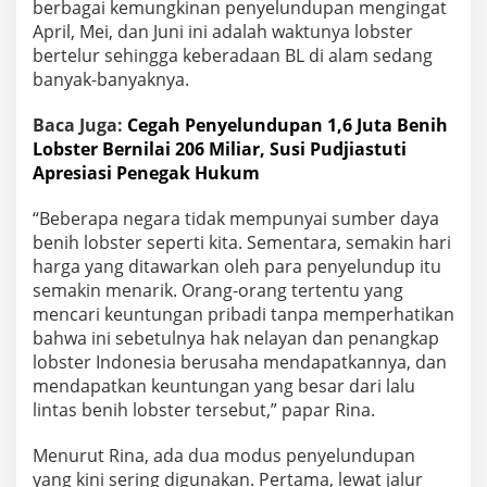
berbagai kemungkinan penyelundupan mengingat
s
April, Mei, dan Juni ini adalah waktunya lobster
i
a
bertelur sehingga keberadaan BL di alam sedang
banyak-banyaknya.
Baca Juga:
Cegah Penyelundupan 1,6 Juta Benih
Lobster Bernilai 206 Miliar, Susi Pudjiastuti
Apresiasi Penegak Hukum
“Beberapa negara tidak mempunyai sumber daya
benih lobster seperti kita. Sementara, semakin hari
harga yang ditawarkan oleh para penyelundup itu
semakin menarik. Orang-orang tertentu yang
mencari keuntungan pribadi tanpa memperhatikan
bahwa ini sebetulnya hak nelayan dan penangkap
lobster Indonesia berusaha mendapatkannya, dan
mendapatkan keuntungan yang besar dari lalu
lintas benih lobster tersebut,” papar Rina.
Menurut Rina, ada dua modus penyelundupan
yang kini sering digunakan. Pertama, lewat jalur