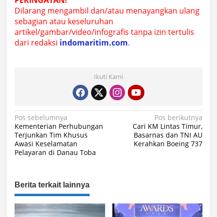
Dilarang mengambil dan/atau menayangkan ulang
sebagian atau keseluruhan
artikel/gambar/video/infografis tanpa izin tertulis
dari redaksi
indomaritim.com
.
Ikuti Kami
N
Pos sebelumnya
Pos berikutnya
Kementerian Perhubungan
Cari KM Lintas Timur,
a
Terjunkan Tim Khusus
Basarnas dan TNI AU
Awasi Keselamatan
Kerahkan Boeing 737
v
Pelayaran di Danau Toba
i
g
a
Berita terkait lainnya
s
i