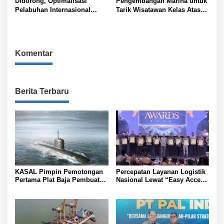
Didorong, Optimalisasi
Pengembangan Marina untuk
Pelabuhan Internasional
Tarik Wisatawan Kelas Atas
Kijing
ke Bali
Komentar
Berita Terbaru
KASAL Pimpin Pemotongan
Percepatan Layanan Logistik
Pertama Plat Baja Pembuatan
Nasional Lewat “Easy Access
Kapal Selam Scorpene
Zone Integration”