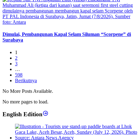
Dimulai, Pembangunan Kapal Selam Siluman “Scorpene” di
Surabaya
1
2
3
…
598
Berikutnya
No More Posts Available.
No more pages to load.
English Edition