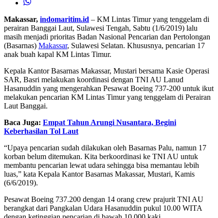
Makassar,
indomaritim.id
– KM Lintas Timur yang tenggelam di
perairan Banggai Laut, Sulawesi Tengah, Sabtu (1/6/2019) lalu
masih menjadi prioritas Badan Nasional Pencarian dan Pertolongan
(Basarnas)
Makassar
, Sulawesi Selatan. Khususnya, pencarian 17
anak buah kapal KM Lintas Timur.
Kepala Kantor Basarnas Makassar, Mustari bersama Kasie Operasi
SAR, Basri melakukan koordinasi dengan TNI AU Lanud
Hasanuddin yang mengerahkan Pesawat Boeing 737-200 untuk ikut
melakukan pencarian KM Lintas Timur yang tenggelam di Perairan
Laut Banggai.
Baca Juga:
Empat Tahun Arungi Nusantara, Begini
Keberhasilan Tol Laut
“Upaya pencarian sudah dilakukan oleh Basarnas Palu, namun 17
korban belum ditemukan. Kita berkoordinasi ke TNI AU untuk
membantu pencarian lewat udara sehingga bisa memantau lebih
luas,” kata Kepala Kantor Basarnas Makassar, Mustari, Kamis
(6/6/2019).
Pesawat Boeing 737.200 dengan 14 orang crew prajurit TNI AU
berangkat dari Pangkalan Udara Hasanuddin pukul 10.00 WITA
dengan ketinggian pencarian di bawah 10.000 kaki.