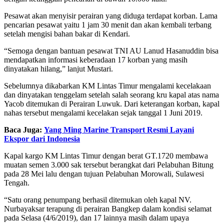
Pesawat akan menyisir perairan yang diduga terdapat korban. Lama
pencarian pesawat yaitu 1 jam 30 menit dan akan kembali terbang
setelah mengisi bahan bakar di Kendari.
“Semoga dengan bantuan pesawat TNI AU Lanud Hasanuddin bisa
mendapatkan informasi keberadaan 17 korban yang masih
dinyatakan hilang,” lanjut Mustari.
Sebelumnya dikabarkan KM Lintas Timur mengalami kecelakaan
dan dinyatakan tenggelam setelah salah seorang kru kapal atas nama
Yacob ditemukan di Perairan Luwuk. Dari keterangan korban, kapal
nahas tersebut mengalami kecelakan sejak tanggal 1 Juni 2019.
Baca Juga:
Yang Ming Marine Transport Resmi Layani
Ekspor dari Indonesia
Kapal kargo KM Lintas Timur dengan berat GT.1720 membawa
muatan semen 3.000 sak tersebut berangkat dari Pelabuhan Bitung
pada 28 Mei lalu dengan tujuan Pelabuhan Morowali, Sulawesi
Tengah.
“Satu orang penumpang berhasil ditemukan oleh kapal NV.
Nurbayaksar terapung di perairan Bangkep dalam kondisi selamat
pada Selasa (4/6/2019), dan 17 lainnya masih dalam upaya