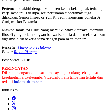
Course pada 18-20 Juni lalu.
Pertemuan diakhiri dengan komitmen kedua belah pihak terhadap
kerja sama ini. Tak lupa, sesi pertukaran cinderamata juga
dilakukan. Senior Inspector Yun Ki Seong menerima boneka Si
Guri, maskot Bakamla.
Maskot Bamla ‘Si Guri’, yang memiliki banyak tentakel memiliki
filosofi yang melambangkan bahwa Bakamla dalam melaksanakan
tugasnya turut bekerja sama dengan para mitra maritim.
Reporter:
Mulyono Sri Hutomo
Editor:
Rajab Ritonga
Post Views:
2,018
PERINGATAN!
Dilarang mengambil dan/atau menayangkan ulang sebagian atau
keseluruhan artikel/gambar/video/infografis tanpa izin tertulis dari
redaksi
indomaritim.com
.
Ikuti Kami