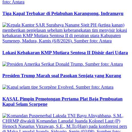
Tiga Kapal Terbakar di Pelabuhan Karangsong, Indramayu
Lokasi Kebakaran KMP Mutiara Sentosa II Disisir dari Udara
Presiden Trump Marah soal Pasokan Senjata yang Kurang
KASAL Pimpin Pemotongan Pertama Plat Baja Pembuatan
Kapal Selam Scorpene