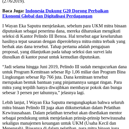
(27/6/2019).
Baca Juga:
Indonesia Dukung G20 Dorong Perbaikan
Ekonomi Global dan Digitalisasi Perdagangan
I Wayan Eka Saputra menjelaskan, sebelum para UKM mitra binaan
diputuskan sebagai penerima dana, mereka diharuskan mengikuti
seleksi di Kantor Pelindo III Benoa. Hal tersebut agar keseluruhan
hasilnya tepat sasaran dengan diperolehnya mitra-mitra terbaik yang
berhak atas dana tersebut. Tahap pertama adalah pengajuan
proposal, yang dilanjutkan pada tahap seleksi dan survei lalu
diusulkan di kantor pusat untuk kemudian diputuskan.
“Jadi selama hingga Juni 2019, Pelindo III sudah mengucurkan dana
untuk Program Kemitraan sebesar Rp 1,06 miliar dan Program Bina
Lingkungan sebesar Rp 766 juta. Dana kemitraan tersebut
merupakan bentuk bantuan yang pinjamannya sangat ringan. Para
mitra yang terpilih hanya diwajibkan membayar pokok dan bunga
sebesar 3 persen per tahunnya,” jelasnya lagi.
Lebih lanjut, I Wayan Eka Saputra mengungkapkan bahwa seluruh
mitra binaan Pelindo III juga akan diikutsertakan dalam Pelatihan
Kewirausahaan. Dalam pelatihan tersebut akan disediakan mentor
sebagai pendukung untuk menjelaskan prinsip-prinsip berwirausaha
sekaligus manajemen keuangan untuk UKM (Usaha Kecil dan
Menengah). Biasanya di dalam pelatihan, para mitra binaan juga