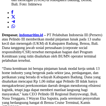
Bali. Foto: Istimewa
Denpasar,
indomaritim.id
–
PT Pelabuhan Indonesia III (Persero)
atau Pelindo III memberikan modal pinjaman lunak pada 13 usaha
kecil dan menengah (UKM) di Kabupaten Badung, Benoa, Bali.
Dana tanggung jawab sosial perusahaan (corporate social
responsibility/CSR) tersebut merupakan bagian dari Program
Kemitraan yang rutin disalurkan oleh BUMN operator terminal
pelabuhan tersebut.
“Dana kemitraan ini berupa pinjaman lunak modal kerja untuk 13
home industry yang bergerak pada sektor jasa, perdagangan, dan
perikanan yang berada di wilayah Kabupaten Badung. Dana yang
disalurkan mencapai Rp 1,06 miliar agar Pelindo III tidak hanya
mengakselerasi perekonomian daerah dengan mendorong efisiensi
logistik, tetapi juga dapat memberi manfaat langsung bagi
masyarakat,” kata CEO Pelindo III Regional Banyuwangi, Bali,
Nusa Tenggara, I Wayan Eka Saputra, pada seremoni penyerahan
yang berlangsung hangat di Benoa Cruise Terminal, Kamis