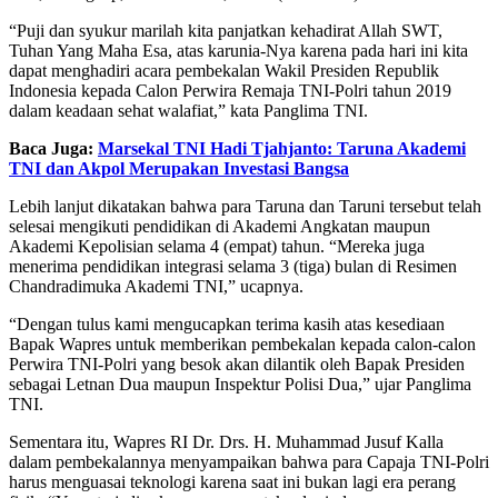
“Puji dan syukur marilah kita panjatkan kehadirat Allah SWT,
Tuhan Yang Maha Esa, atas karunia-Nya karena pada hari ini kita
dapat menghadiri acara pembekalan Wakil Presiden Republik
Indonesia kepada Calon Perwira Remaja TNI-Polri tahun 2019
dalam keadaan sehat walafiat,” kata Panglima TNI.
Baca Juga:
Marsekal TNI Hadi Tjahjanto: Taruna Akademi
TNI dan Akpol Merupakan Investasi Bangsa
Lebih lanjut dikatakan bahwa para Taruna dan Taruni tersebut telah
selesai mengikuti pendidikan di Akademi Angkatan maupun
Akademi Kepolisian selama 4 (empat) tahun. “Mereka juga
menerima pendidikan integrasi selama 3 (tiga) bulan di Resimen
Chandradimuka Akademi TNI,” ucapnya.
“Dengan tulus kami mengucapkan terima kasih atas kesediaan
Bapak Wapres untuk memberikan pembekalan kepada calon-calon
Perwira TNI-Polri yang besok akan dilantik oleh Bapak Presiden
sebagai Letnan Dua maupun Inspektur Polisi Dua,” ujar Panglima
TNI.
Sementara itu, Wapres RI Dr. Drs. H. Muhammad Jusuf Kalla
dalam pembekalannya menyampaikan bahwa para Capaja TNI-Polri
harus menguasai teknologi karena saat ini bukan lagi era perang