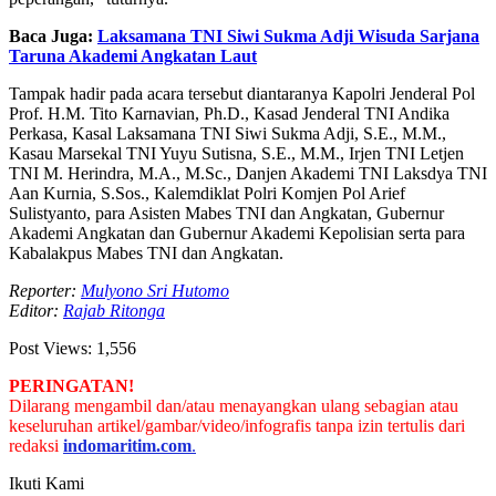
Baca Juga:
Laksamana TNI Siwi Sukma Adji Wisuda Sarjana
Taruna Akademi Angkatan Laut
Tampak hadir pada acara tersebut diantaranya Kapolri Jenderal Pol
Prof. H.M. Tito Karnavian, Ph.D., Kasad Jenderal TNI Andika
Perkasa, Kasal Laksamana TNI Siwi Sukma Adji, S.E., M.M.,
Kasau Marsekal TNI Yuyu Sutisna, S.E., M.M., Irjen TNI Letjen
TNI M. Herindra, M.A., M.Sc., Danjen Akademi TNI Laksdya TNI
Aan Kurnia, S.Sos., Kalemdiklat Polri Komjen Pol Arief
Sulistyanto, para Asisten Mabes TNI dan Angkatan, Gubernur
Akademi Angkatan dan Gubernur Akademi Kepolisian serta para
Kabalakpus Mabes TNI dan Angkatan.
Reporter:
Mulyono Sri Hutomo
Editor:
Rajab Ritonga
Post Views:
1,556
PERINGATAN!
Dilarang mengambil dan/atau menayangkan ulang sebagian atau
keseluruhan artikel/gambar/video/infografis tanpa izin tertulis dari
redaksi
indomaritim.com
.
Ikuti Kami