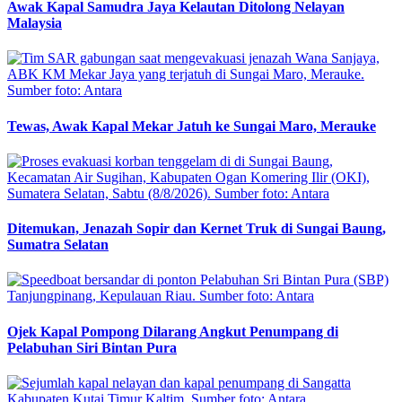
Awak Kapal Samudra Jaya Kelautan Ditolong Nelayan
Malaysia
Tewas, Awak Kapal Mekar Jatuh ke Sungai Maro, Merauke
Ditemukan, Jenazah Sopir dan Kernet Truk di Sungai Baung,
Sumatra Selatan
Ojek Kapal Pompong Dilarang Angkut Penumpang di
Pelabuhan Siri Bintan Pura