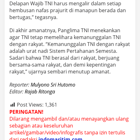
Delapan Wajib TNI harus mengalir dalam setiap
a
-
hembusan nafas prajurit di manapun berada dan
s
bertugas,” tegasnya.
a
m
Di akhir amanatnya, Panglima TNI menekankan
a
agar TNI tetap memelihara kemanunggalan TNI
R
a
dengan rakyat. “Kemanunggalan TNI dengan rakyat
k
adalah urat nadi Sistem Pertahanan Semesta.
y
Sadari bahwa TNI berasal dari rakyat, berjuang
a
bersama-sama rakyat, dan demi kepentingan
t
rakyat,” ujarnya sembari menutup amanat.
Reporter:
Mulyono Sri Hutomo
Editor:
Rajab Ritonga
Post Views:
1,361
PERINGATAN!
Dilarang mengambil dan/atau menayangkan ulang
sebagian atau keseluruhan
artikel/gambar/video/infografis tanpa izin tertulis
dari redaksi
indomaritim.com
.