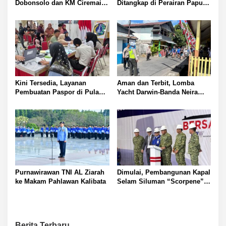
Dobonsolo dan KM Ciremai
Ditangkap di Perairan Papua
ke Nabire, Papua Tengah
Nugini
Kini Tersedia, Layanan
Aman dan Terbit, Lomba
Pembuatan Paspor di Pulau
Yacht Darwin-Banda Neira
Panggang
2026 di Kepulauan Banda
Purnawirawan TNI AL Ziarah
Dimulai, Pembangunan Kapal
ke Makam Pahlawan Kalibata
Selam Siluman “Scorpene”
di Surabaya
Berita Terbaru