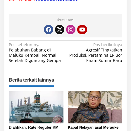
Ikuti Kami
N
Pos sebelumnya
Pos berikutnya
Pelabuhan Babang di
Agresif Tingkatkan
a
Maluku Kembali Normal
Produksi, Pertamina EP Bor
Setelah Diguncang Gempa
Enam Sumur Baru
v
i
g
Berita terkait lainnya
a
s
i
p
o
s
Dialihkan, Rute Reguler KM
Kapal Nelayan asal Merauke