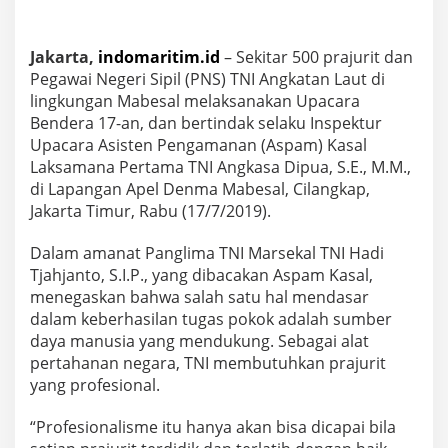
N
I
A
Jakarta,
indomaritim.id
– Sekitar 500 prajurit dan
n
Pegawai Negeri Sipil (PNS) TNI Angkatan Laut di
g
k
lingkungan Mabesal melaksanakan Upacara
a
Bendera 17-an, dan bertindak selaku Inspektur
s
Upacara Asisten Pengamanan (Aspam) Kasal
a
Laksamana Pertama TNI Angkasa Dipua, S.E., M.M.,
D
i
di Lapangan Apel Denma Mabesal, Cilangkap,
p
Jakarta Timur, Rabu (17/7/2019).
u
a
Dalam amanat Panglima TNI Marsekal TNI Hadi
:
Tjahjanto, S.I.P., yang dibacakan Aspam Kasal,
T
N
menegaskan bahwa salah satu hal mendasar
I
dalam keberhasilan tugas pokok adalah sumber
B
daya manusia yang mendukung. Sebagai alat
e
pertahanan negara, TNI membutuhkan prajurit
r
yang profesional.
a
s
a
“Profesionalisme itu hanya akan bisa dicapai bila
l