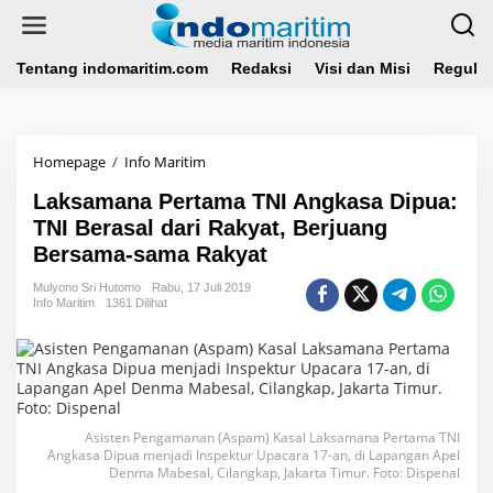
L
e
w
a
Tentang indomaritim.com
Redaksi
Visi dan Misi
Regulas
t
i
k
e
Homepage
/
Info Maritim
L
k
a
o
Laksamana Pertama TNI Angkasa Dipua:
k
n
s
TNI Berasal dari Rakyat, Berjuang
t
a
e
Bersama-sama Rakyat
m
n
a
Mulyono Sri Hutomo
Rabu, 17 Juli 2019
n
Info Maritim
1361 Dilihat
a
P
e
r
t
a
Asisten Pengamanan (Aspam) Kasal Laksamana Pertama TNI
m
Angkasa Dipua menjadi Inspektur Upacara 17-an, di Lapangan Apel
a
Denma Mabesal, Cilangkap, Jakarta Timur. Foto: Dispenal
T