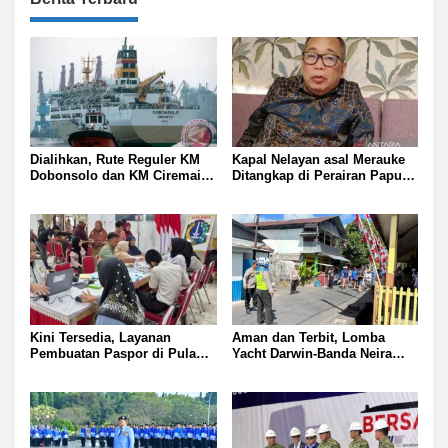
Dialihkan, Rute Reguler KM
Kapal Nelayan asal Merauke
Dobonsolo dan KM Ciremai
Ditangkap di Perairan Papua
ke Nabire, Papua Tengah
Nugini
Kini Tersedia, Layanan
Aman dan Terbit, Lomba
Pembuatan Paspor di Pulau
Yacht Darwin-Banda Neira
Panggang
2026 di Kepulauan Banda