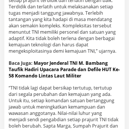
setiap prajurit terdidik dan terlatih dengan baik.
d
Terdidik dan terlatih untuk melaksanakan setiap
a
tugas menjadi tanggung jawabnya. Terlebih
r
i
tantangan yang kita hadapi di masa mendatang
R
akan semakin kompleks. Kompleksitas tersebut
a
menuntut TNI memiliki personel dan satuan yang
k
adaptif. Kita tidak boleh terlena dengan berbagai
y
a
kemajuan teknologi dan harus dapat
t
mengeksploitasinya demi kemajuan TNI,” ujarnya.
,
B
Baca Juga:
Mayor Jenderal TNI M. Bambang
e
Taufik Hadiri Upacara Parade dan Defile HUT Ke-
r
j
58 Komando Lintas Laut Militer
u
a
“TNI tidak lagi dapat bersikap tertutup, tertutup
n
dari segala perubahan dan kemajuan yang ada.
g
Untuk itu, setiap komandan satuan bertanggung
B
e
jawab untuk meningkatkan kemampuan dan
r
wawasan anggotanya. Nilai-nilai luhur yang
s
menjadi sendi pengabdian setiap prajurit TNI tidak
a
boleh berubah. Sapta Marga, Sumpah Prajurit dan
m