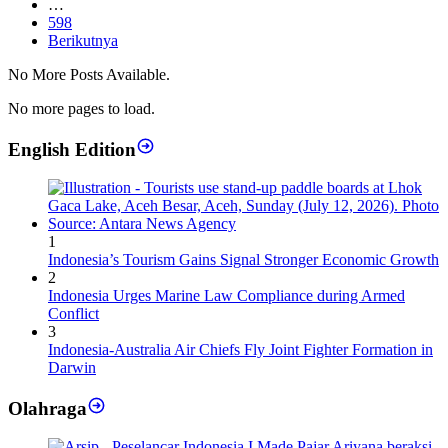
…
598
Berikutnya
No More Posts Available.
No more pages to load.
English Edition
1
Indonesia’s Tourism Gains Signal Stronger Economic Growth
2
Indonesia Urges Marine Law Compliance during Armed
Conflict
3
Indonesia-Australia Air Chiefs Fly Joint Fighter Formation in
Darwin
Olahraga