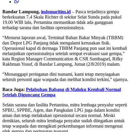
Bandar Lampung,
indomaritim.id
– Pasca terjadinya gempa
berkekuatan 7.4 Skala Richter di sekitar Selat Sunda pada pukul
19.00 WIB lalu, Pertamina memastikan tidak ada gangguan
terhadap sarana dan fasilitas operasionalnya.
“Menurut laporan awal, Terminal Bahan Bakar Minyak (TBBM)
dan Depot LPG Panjang tidak mengalami kerusakan fisik.
Operasional kapal di dermaga TBBM Panjang pun saat ini kembali
melanjutkan operasionalnya setelah sempat evakuasi saat gempa,”
kata Region Manager Communication & CSR Sumbagsel, Rifky
Rakhman Yusuf, di Bandar Lampung, Jumat (2/8/2019) malam.
“Menanggapi peringatan dini tsunami, kami tetap menyiagakan
seluruh personil agar waspada dan melihat kondisi terkini,” ujarnya.
Baca Juga:
Pelabuhan Babang di Maluku Kembali Normal
Setelah Diguncang Gempa
Selain sarana dan fasilita Pertamina, mitra lembaga penyalur seperti
SPBU, SPPBE, Agen, dan Pangkalan LPG juga dalam kondisi
aman dan tetap melakukan operasional secara normal. Meski
demikian, seluruh mitra lembaga penyalur sudah diingatkan untuk
tetap waspada dan mengikuti perkembangan informasi mengenai
efek gempa dan peringatan tsunami.