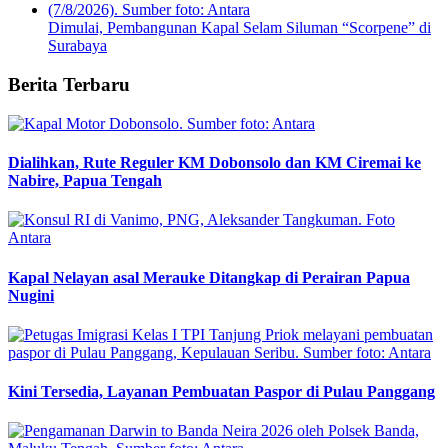
Dimulai, Pembangunan Kapal Selam Siluman “Scorpene” di
Surabaya
Berita Terbaru
Dialihkan, Rute Reguler KM Dobonsolo dan KM Ciremai ke
Nabire, Papua Tengah
Kapal Nelayan asal Merauke Ditangkap di Perairan Papua
Nugini
Kini Tersedia, Layanan Pembuatan Paspor di Pulau Panggang