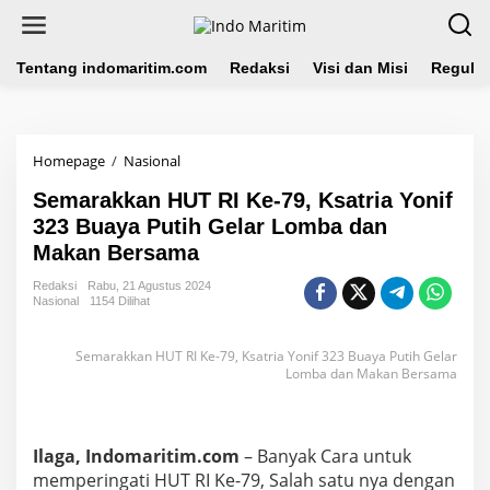
L
e
w
a
Tentang indomaritim.com
Redaksi
Visi dan Misi
Regulas
t
i
k
e
Homepage
/
Nasional
S
k
e
o
Semarakkan HUT RI Ke-79, Ksatria Yonif
m
n
a
323 Buaya Putih Gelar Lomba dan
t
r
e
Makan Bersama
a
n
k
Redaksi
Rabu, 21 Agustus 2024
k
Nasional
1154 Dilihat
a
n
Semarakkan HUT RI Ke-79, Ksatria Yonif 323 Buaya Putih Gelar
H
Lomba dan Makan Bersama
U
T
R
I
Ilaga, Indomaritim.com
– Banyak Cara untuk
K
e
memperingati HUT RI Ke-79, Salah satu nya dengan