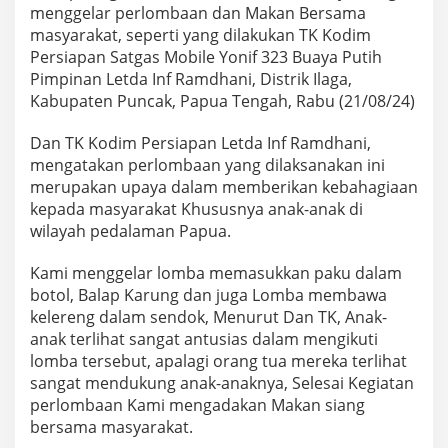
-
menggelar perlombaan dan Makan Bersama
7
masyarakat, seperti yang dilakukan TK Kodim
9
Persiapan Satgas Mobile Yonif 323 Buaya Putih
,
Pimpinan Letda Inf Ramdhani, Distrik Ilaga,
K
s
Kabupaten Puncak, Papua Tengah, Rabu (21/08/24)
a
t
Dan TK Kodim Persiapan Letda Inf Ramdhani,
r
mengatakan perlombaan yang dilaksanakan ini
i
merupakan upaya dalam memberikan kebahagiaan
a
Y
kepada masyarakat Khususnya anak-anak di
o
wilayah pedalaman Papua.
n
i
Kami menggelar lomba memasukkan paku dalam
f
botol, Balap Karung dan juga Lomba membawa
3
2
kelereng dalam sendok, Menurut Dan TK, Anak-
3
anak terlihat sangat antusias dalam mengikuti
B
lomba tersebut, apalagi orang tua mereka terlihat
u
sangat mendukung anak-anaknya, Selesai Kegiatan
a
y
perlombaan Kami mengadakan Makan siang
a
bersama masyarakat.
P