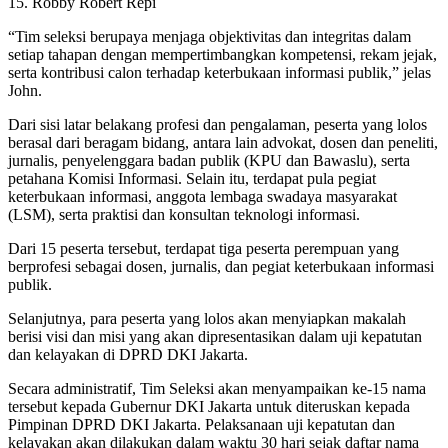
15. Robby Robert Repi
“Tim seleksi berupaya menjaga objektivitas dan integritas dalam
setiap tahapan dengan mempertimbangkan kompetensi, rekam jejak,
serta kontribusi calon terhadap keterbukaan informasi publik,” jelas
John.
Dari sisi latar belakang profesi dan pengalaman, peserta yang lolos
berasal dari beragam bidang, antara lain advokat, dosen dan peneliti,
jurnalis, penyelenggara badan publik (KPU dan Bawaslu), serta
petahana Komisi Informasi. Selain itu, terdapat pula pegiat
keterbukaan informasi, anggota lembaga swadaya masyarakat
(LSM), serta praktisi dan konsultan teknologi informasi.
Dari 15 peserta tersebut, terdapat tiga peserta perempuan yang
berprofesi sebagai dosen, jurnalis, dan pegiat keterbukaan informasi
publik.
Selanjutnya, para peserta yang lolos akan menyiapkan makalah
berisi visi dan misi yang akan dipresentasikan dalam uji kepatutan
dan kelayakan di DPRD DKI Jakarta.
Secara administratif, Tim Seleksi akan menyampaikan ke-15 nama
tersebut kepada Gubernur DKI Jakarta untuk diteruskan kepada
Pimpinan DPRD DKI Jakarta. Pelaksanaan uji kepatutan dan
kelayakan akan dilakukan dalam waktu 30 hari sejak daftar nama