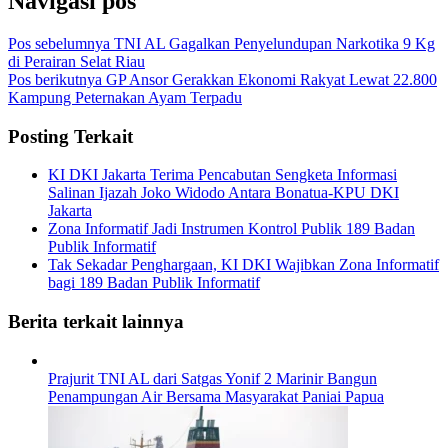
Navigasi pos
Pos sebelumnya
TNI AL Gagalkan Penyelundupan Narkotika 9 Kg
di Perairan Selat Riau
Pos berikutnya
GP Ansor Gerakkan Ekonomi Rakyat Lewat 22.800
Kampung Peternakan Ayam Terpadu
Posting Terkait
KI DKI Jakarta Terima Pencabutan Sengketa Informasi
Salinan Ijazah Joko Widodo Antara Bonatua-KPU DKI
Jakarta
Zona Informatif Jadi Instrumen Kontrol Publik 189 Badan
Publik Informatif
Tak Sekadar Penghargaan, KI DKI Wajibkan Zona Informatif
bagi 189 Badan Publik Informatif
Berita terkait lainnya
Prajurit TNI AL dari Satgas Yonif 2 Marinir Bangun
Penampungan Air Bersama Masyarakat Paniai Papua