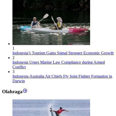
1
Indonesia’s Tourism Gains Signal Stronger Economic Growth
2
Indonesia Urges Marine Law Compliance during Armed
Conflict
3
Indonesia-Australia Air Chiefs Fly Joint Fighter Formation in
Darwin
Olahraga