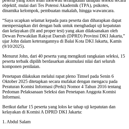
peserta yang lolos telah melewati serangkaian tahapan seleksi secara
objektif, mulai dari Tes Potensi Akademik (TPA), psikotes,
dinamika kelompok, pembuatan makalah, hingga wawancara.
“Saya ucapkan selamat kepada para peserta dan diharapkan dapat
mempersiapkan diri dengan baik untuk menghadapi uji kepatutan
dan kelayakan (fit and proper test) yang akan dilaksanakan oleh
Dewan Perwakilan Rakyat Daerah (DPRD) Provinsi DKI Jakarta,”
ujar John dalam keterangannya di Balai Kota DKI Jakarta, Kamis
(9/10/2025).
Menurut John, dari 40 peserta yang mengikuti rangkaian seleksi, 15
peserta terbaik dipilih berdasarkan akumulasi nilai dari seluruh
komponen penilaian.
Penetapan dilakukan melalui rapat pleno Timsel pada Senin 6
Oktober 2025 ditetapkan secara mufakat dengan mengacu pada
Peraturan Komisi Informasi (Perki) Nomor 4 Tahun 2016 tentang
Pedoman Pelaksanaan Seleksi dan Penetapan Anggota Komisi
Informasi.
Berikut daftar 15 peserta yang lolos ke tahap uji kepatutan dan
kelayakan di Komisi A DPRD DKI Jakarta:
1. Abdul Salam