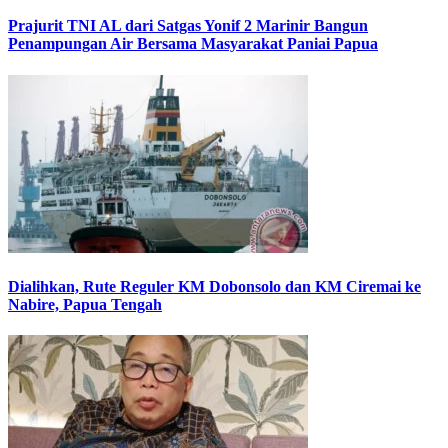
Prajurit TNI AL dari Satgas Yonif 2 Marinir Bangun
Penampungan Air Bersama Masyarakat Paniai Papua
Dialihkan, Rute Reguler KM Dobonsolo dan KM Ciremai ke
Nabire, Papua Tengah