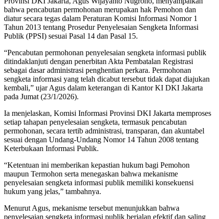
Provinsi DKI Jakarta, Agus Wijayanto Nugroho, menyampaikan
bahwa pencabutan permohonan merupakan hak Pemohon dan
diatur secara tegas dalam Peraturan Komisi Informasi Nomor 1
Tahun 2013 tentang Prosedur Penyelesaian Sengketa Informasi
Publik (PPSI) sesuai Pasal 14 dan Pasal 15.
“Pencabutan permohonan penyelesaian sengketa informasi publik
ditindaklanjuti dengan penerbitan Akta Pembatalan Registrasi
sebagai dasar administrasi penghentian perkara. Permohonan
sengketa informasi yang telah dicabut tersebut tidak dapat diajukan
kembali,” ujar Agus dalam keterangan di Kantor KI DKI Jakarta
pada Jumat (23/1/2026).
Ia menjelaskan, Komisi Informasi Provinsi DKI Jakarta memproses
setiap tahapan penyelesaian sengketa, termasuk pencabutan
permohonan, secara tertib administrasi, transparan, dan akuntabel
sesuai dengan Undang-Undang Nomor 14 Tahun 2008 tentang
Keterbukaan Informasi Publik.
“Ketentuan ini memberikan kepastian hukum bagi Pemohon
maupun Termohon serta menegaskan bahwa mekanisme
penyelesaian sengketa informasi publik memiliki konsekuensi
hukum yang jelas,” tambahnya.
Menurut Agus, mekanisme tersebut menunjukkan bahwa
penyelesaian sengketa informasi publik berjalan efektif dan saling