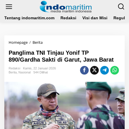
L
e
w
a
Tentang indomaritim.com
Redaksi
Visi dan Misi
Regulas
t
i
k
e
Homepage
/
Berita
P
k
a
o
Panglima TNI Tinjau Yonif TP
n
n
g
890/Gardha Sakti di Garut, Jawa Barat
t
l
e
i
Redaksi
Kamis, 22 Januari 2026
n
Berita
,
Nasional
544 Dilihat
m
a
T
N
I
T
i
n
j
a
u