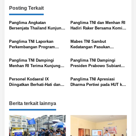
i
Posting Terkait
g
a
Panglima Angkatan
Panglima TNI dan Menhan RI
s
Bersenjata Thailand Kunjungi
Hadiri Raker Bersama Komisi
Mabes TNI
I DPR RI
i
Panglima TNI Laporkan
Mabes TNI Sambut
p
Perkembangan Program
Kedatangan Pasukan
Strategis TNI kepada
Pemeliharaan Perdamaian
o
Presiden Prabowo Subianto
Dunia
Panglima TNI Dampingi
Panglima TNI Dampingi
s
Menhan RI Terima Kunjungan
Presiden Prabowo Subianto
Wakil Perdana Menteri
Resmikan Museum dan
sekaligus Menteri Negara
Perpustakaan di Seskoad
Personel Kodaeral IX
Panglima TNI Apresiasi
Urusan Pertahanan Qatar
Diingatkan Berhati-Hati dan
Dharma Pertiwi pada HUT ke-
Bijak Dalam Menggunakan
62: Perkuat Peran Keluarga
Media Sosial
Menuju Indonesia Maju
Berita terkait lainnya