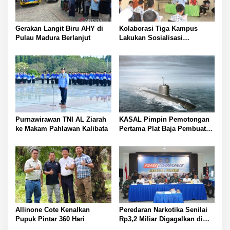
Gerakan Langit Biru AHY di
Kolaborasi Tiga Kampus
Pulau Madura Berlanjut
Lakukan Sosialisasi
Pencegahan HIV pada Remaja
di Pulau Hiri
Purnawirawan TNI AL Ziarah
KASAL Pimpin Pemotongan
ke Makam Pahlawan Kalibata
Pertama Plat Baja Pembuatan
Kapal Selam Scorpene
Allinone Cote Kenalkan
Peredaran Narkotika Senilai
Pupuk Pintar 360 Hari
Rp3,2 Miliar Digagalkan di
Bandara Juanda