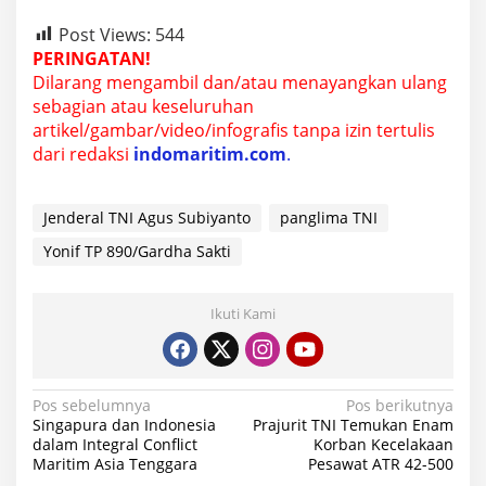
Post Views:
544
PERINGATAN!
Dilarang mengambil dan/atau menayangkan ulang
sebagian atau keseluruhan
artikel/gambar/video/infografis tanpa izin tertulis
dari redaksi
indomaritim.com
.
Jenderal TNI Agus Subiyanto
panglima TNI
Yonif TP 890/Gardha Sakti
Ikuti Kami
N
Pos sebelumnya
Pos berikutnya
Singapura dan Indonesia
Prajurit TNI Temukan Enam
a
dalam Integral Conflict
Korban Kecelakaan
Maritim Asia Tenggara
Pesawat ATR 42-500
v