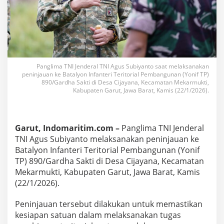
Y
o
n
i
f
T
P
8
Panglima TNI Jenderal TNI Agus Subiyanto saat melaksanakan
peninjauan ke Batalyon Infanteri Teritorial Pembangunan (Yonif TP)
9
890/Gardha Sakti di Desa Cijayana, Kecamatan Mekarmukti,
0
Kabupaten Garut, Jawa Barat, Kamis (22/1/2026).
/
G
a
r
Garut, Indomaritim.com –
Panglima TNI Jenderal
d
h
TNI Agus Subiyanto melaksanakan peninjauan ke
a
Batalyon Infanteri Teritorial Pembangunan (Yonif
S
TP) 890/Gardha Sakti di Desa Cijayana, Kecamatan
a
Mekarmukti, Kabupaten Garut, Jawa Barat, Kamis
k
(22/1/2026).
t
i
d
Peninjauan tersebut dilakukan untuk memastikan
i
kesiapan satuan dalam melaksanakan tugas
G