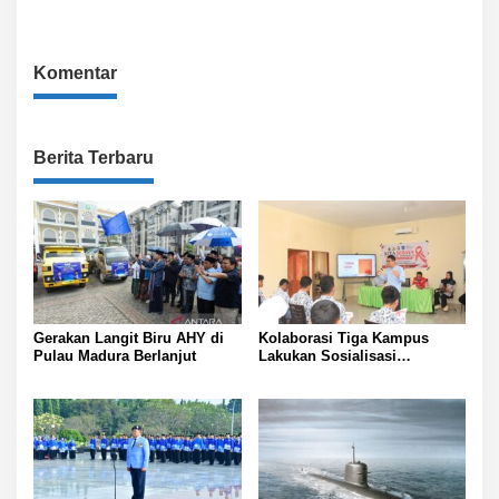
Komentar
Berita Terbaru
Gerakan Langit Biru AHY di
Kolaborasi Tiga Kampus
Pulau Madura Berlanjut
Lakukan Sosialisasi
Pencegahan HIV pada Remaja
di Pulau Hiri