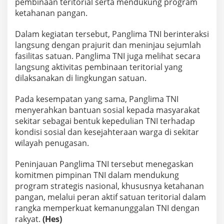
pembinaan teritorial serta mendukung program
a
ketahanan pangan.
r
u
t
Dalam kegiatan tersebut, Panglima TNI berinteraksi
,
langsung dengan prajurit dan meninjau sejumlah
J
fasilitas satuan. Panglima TNI juga melihat secara
a
langsung aktivitas pembinaan teritorial yang
w
a
dilaksanakan di lingkungan satuan.
B
a
Pada kesempatan yang sama, Panglima TNI
r
menyerahkan bantuan sosial kepada masyarakat
a
sekitar sebagai bentuk kepedulian TNI terhadap
t
kondisi sosial dan kesejahteraan warga di sekitar
wilayah penugasan.
Peninjauan Panglima TNI tersebut menegaskan
komitmen pimpinan TNI dalam mendukung
program strategis nasional, khususnya ketahanan
pangan, melalui peran aktif satuan teritorial dalam
rangka memperkuat kemanunggalan TNI dengan
rakyat.
(Hes)