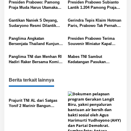
a
Presiden Prabowo: Pamong
Presiden Prabowo Subianto
s
Praja Muda Harus Utamakan
Lantik 1.204 Pamong Praja
Kepentingan Rakyat
Muda IPDN
i
Gantikan Naniek S Deyang,
Gerindra Tepis Klaim Hotman
p
Sudaryono Resmi Dilantik
Paris, Prabowo Tak Pernah
Presiden Prabowo sebagai
Intervensi Hukum
o
Kepala BGN
Panglima Angkatan
Presiden Prabowo Terima
s
Bersenjata Thailand Kunjungi
Souvenir Miniatur Kapal
Mabes TNI
Perang Jepang
Panglima TNI dan Menhan RI
Mabes TNI Sambut
Hadiri Raker Bersama Komisi
Kedatangan Pasukan
I DPR RI
Pemeliharaan Perdamaian
Dunia
Berita terkait lainnya
Prajurit TNI AL dari Satgas
Yonif 2 Marinir Bangun
Penampungan Air Bersama
Masyarakat Paniai Papua