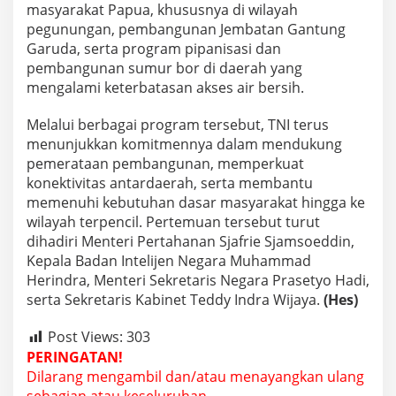
t
masyarakat Papua, khususnya di wilayah
e
pegunungan, pembangunan Jembatan Gantung
g
Garuda, serta program pipanisasi dan
i
pembangunan sumur bor di daerah yang
s
mengalami keterbatasan akses air bersih.
T
N
I
Melalui berbagai program tersebut, TNI terus
k
menunjukkan komitmennya dalam mendukung
e
pemerataan pembangunan, memperkuat
p
konektivitas antardaerah, serta membantu
a
d
memenuhi kebutuhan dasar masyarakat hingga ke
a
wilayah terpencil. Pertemuan tersebut turut
P
dihadiri Menteri Pertahanan Sjafrie Sjamsoeddin,
r
Kepala Badan Intelijen Negara Muhammad
e
s
Herindra, Menteri Sekretaris Negara Prasetyo Hadi,
i
serta Sekretaris Kabinet Teddy Indra Wijaya.
(Hes)
d
e
Post Views:
303
n
PERINGATAN!
P
r
Dilarang mengambil dan/atau menayangkan ulang
a
sebagian atau keseluruhan