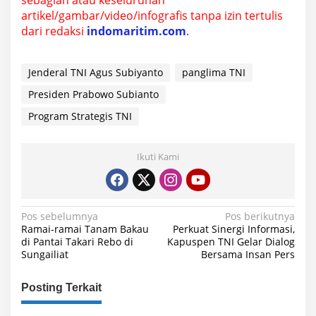
b
artikel/gambar/video/infografis tanpa izin tertulis
o
dari redaksi
indomaritim.com
.
w
o
S
u
Jenderal TNI Agus Subiyanto
panglima TNI
b
Presiden Prabowo Subianto
i
a
Program Strategis TNI
n
t
o
Ikuti Kami
N
Pos sebelumnya
Pos berikutnya
Ramai-ramai Tanam Bakau
Perkuat Sinergi Informasi,
a
di Pantai Takari Rebo di
Kapuspen TNI Gelar Dialog
Sungailiat
Bersama Insan Pers
v
i
Posting Terkait
g