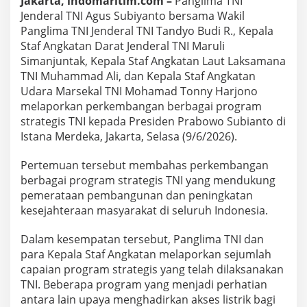
Jakarta, indomaritim.com –
Panglima TNI
a
Jenderal TNI Agus Subiyanto bersama Wakil
n
P
Panglima TNI Jenderal TNI Tandyo Budi R., Kepala
e
Staf Angkatan Darat Jenderal TNI Maruli
r
Simanjuntak, Kepala Staf Angkatan Laut Laksamana
k
TNI Muhammad Ali, dan Kepala Staf Angkatan
e
Udara Marsekal TNI Mohamad Tonny Harjono
m
b
melaporkan perkembangan berbagai program
a
strategis TNI kepada Presiden Prabowo Subianto di
n
Istana Merdeka, Jakarta, Selasa (9/6/2026).
g
a
Pertemuan tersebut membahas perkembangan
n
P
berbagai program strategis TNI yang mendukung
r
pemerataan pembangunan dan peningkatan
o
kesejahteraan masyarakat di seluruh Indonesia.
g
r
Dalam kesempatan tersebut, Panglima TNI dan
a
m
para Kepala Staf Angkatan melaporkan sejumlah
S
capaian program strategis yang telah dilaksanakan
t
TNI. Beberapa program yang menjadi perhatian
r
antara lain upaya menghadirkan akses listrik bagi
a