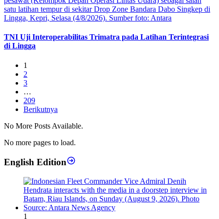
TNI Uji Interoperabilitas Trimatra pada Latihan Terintegrasi
di Lingga
1
2
3
…
209
Berikutnya
No More Posts Available.
No more pages to load.
English Edition
1