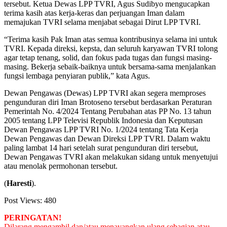
tersebut. Ketua Dewas LPP TVRI, Agus Sudibyo mengucapkan
terima kasih atas kerja-keras dan perjuangan Iman dalam
memajukan TVRI selama menjabat sebagai Dirut LPP TVRI.
“Terima kasih Pak Iman atas semua kontribusinya selama ini untuk
TVRI. Kepada direksi, kepsta, dan seluruh karyawan TVRI tolong
agar tetap tenang, solid, dan fokus pada tugas dan fungsi masing-
masing. Bekerja sebaik-baiknya untuk bersama-sama menjalankan
fungsi lembaga penyiaran publik,” kata Agus.
Dewan Pengawas (Dewas) LPP TVRI akan segera memproses
pengunduran diri Iman Brotoseno tersebut berdasarkan Peraturan
Pemerintah No. 4/2024 Tentang Perubahan atas PP No. 13 tahun
2005 tentang LPP Televisi Republik Indonesia dan Keputusan
Dewan Pengawas LPP TVRI No. 1/2024 tentang Tata Kerja
Dewan Pengawas dan Dewan Direksi LPP TVRI. Dalam waktu
paling lambat 14 hari setelah surat pengunduran diri tersebut,
Dewan Pengawas TVRI akan melakukan sidang untuk menyetujui
atau menolak permohonan tersebut.
(
Haresti
).
Post Views:
480
PERINGATAN!
Dilarang mengambil dan/atau menayangkan ulang sebagian atau