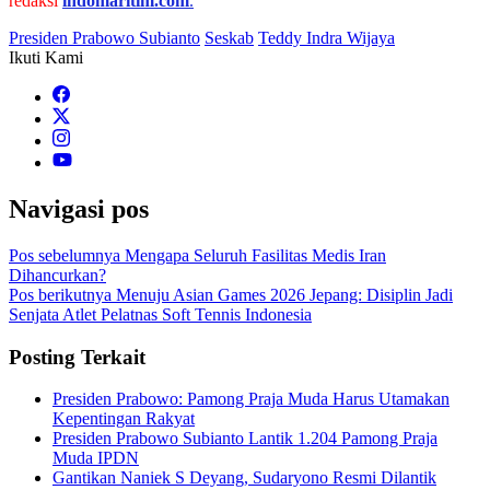
redaksi
indomaritim.com
.
Presiden Prabowo Subianto
Seskab
Teddy Indra Wijaya
Ikuti Kami
Navigasi pos
Pos sebelumnya
Mengapa Seluruh Fasilitas Medis Iran
Dihancurkan?
Pos berikutnya
Menuju Asian Games 2026 Jepang: Disiplin Jadi
Senjata Atlet Pelatnas Soft Tennis Indonesia
Posting Terkait
Presiden Prabowo: Pamong Praja Muda Harus Utamakan
Kepentingan Rakyat
Presiden Prabowo Subianto Lantik 1.204 Pamong Praja
Muda IPDN
Gantikan Naniek S Deyang, Sudaryono Resmi Dilantik