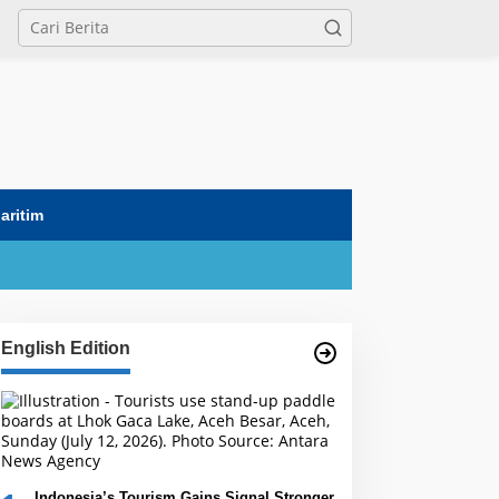
tutup
aritim
English Edition
Indonesia’s Tourism Gains Signal Stronger