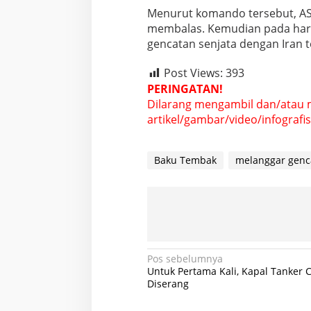
r
Menurut komando tersebut, AS t
m
membalas. Kemudian pada hari
u
gencatan senjata dengan Iran t
z
Post Views:
393
PERINGATAN!
Dilarang mengambil dan/atau 
artikel/gambar/video/infografis 
Baku Tembak
melanggar genc
N
Pos sebelumnya
Untuk Pertama Kali, Kapal Tanker 
a
Diserang
v