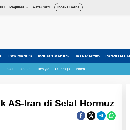
isi
Regulasi
Rate Card
Indeks Berita
al
Info Maritim
Industri Maritim
Jasa Maritim
Pariwisata M
Tokoh
Kolom
Lifestyle
Olahraga
Video
k AS-Iran di Selat Hormuz