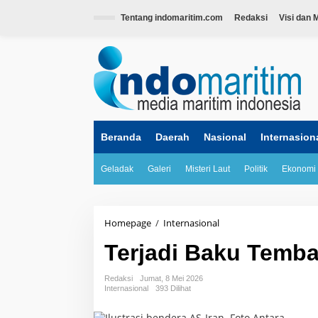
L
e
Tentang indomaritim.com
Redaksi
Visi dan M
w
a
tutup
t
i
k
e
k
o
n
Beranda
Daerah
Nasional
Internasion
t
e
Geladak
Galeri
Misteri Laut
Politik
Ekonomi
n
Homepage
/
Internasional
T
e
Terjadi Baku Temba
r
j
a
Redaksi
Jumat, 8 Mei 2026
d
Internasional
393 Dilihat
i
B