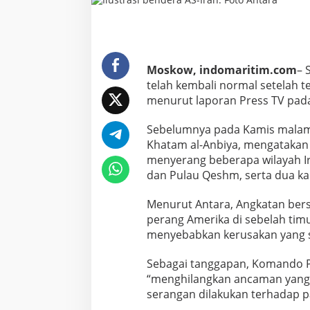
a
k
u
T
e
Moskow, indomaritim.com
– 
m
b
telah kembali normal setelah t
a
menurut laporan Press TV pada
k
A
Sebelumnya pada Kamis malam, 
S
Khatam al-Anbiya, mengatakan
-
I
menyerang beberapa wilayah Ir
r
dan Pulau Qeshm, serta dua kap
a
n
Menurut Antara, Angkatan ber
d
perang Amerika di sebelah tim
i
S
menyebabkan kerusakan yang s
e
l
Sebagai tanggapan, Komando P
a
“menghilangkan ancaman yang m
t
serangan dilakukan terhadap p
H
o