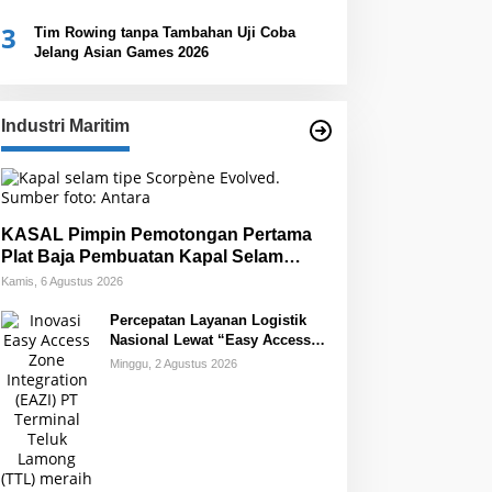
3
Tim Rowing tanpa Tambahan Uji Coba
Jelang Asian Games 2026
Industri Maritim
KASAL Pimpin Pemotongan Pertama
Plat Baja Pembuatan Kapal Selam
Scorpene
Kamis, 6 Agustus 2026
Percepatan Layanan Logistik
Nasional Lewat “Easy Access
Zone Integration”
Minggu, 2 Agustus 2026