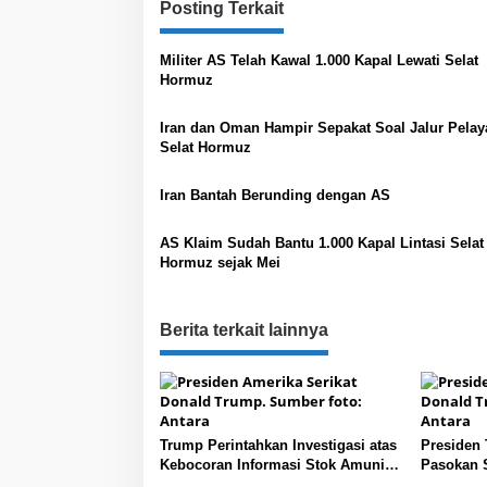
Posting Terkait
i
g
Militer AS Telah Kawal 1.000 Kapal Lewati Selat
a
Hormuz
s
Iran dan Oman Hampir Sepakat Soal Jalur Pelay
i
Selat Hormuz
p
o
Iran Bantah Berunding dengan AS
s
AS Klaim Sudah Bantu 1.000 Kapal Lintasi Selat
Hormuz sejak Mei
Berita terkait lainnya
Trump Perintahkan Investigasi atas
Presiden
Kebocoran Informasi Stok Amunisi
Pasokan 
AS